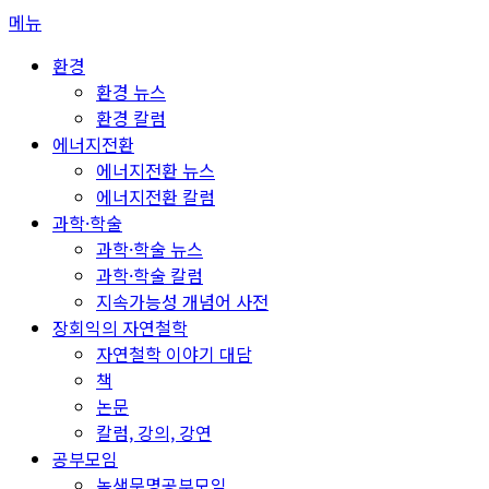
콘
메뉴
텐
환경
츠
환경 뉴스
로
환경 칼럼
바
에너지전환
로
에너지전환 뉴스
가
에너지전환 칼럼
기
과학·학술
과학·학술 뉴스
과학·학술 칼럼
지속가능성 개념어 사전
장회익의 자연철학
자연철학 이야기 대담
책
논문
칼럼, 강의, 강연
공부모임
녹색문명공부모임