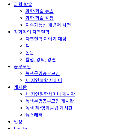
과학·학술
과학·학술 뉴스
과학·학술 칼럼
지속가능성 개념어 사전
장회익의 자연철학
자연철학 이야기 대담
책
논문
칼럼, 강의, 강연
공부모임
녹색문명공부모임
새 자연철학 세미나
게시판
새 자연철학세미나 게시판
녹색문명공부모임 게시판
녹색 책/영화클럽 게시판
뉴스레터
일정
Log In