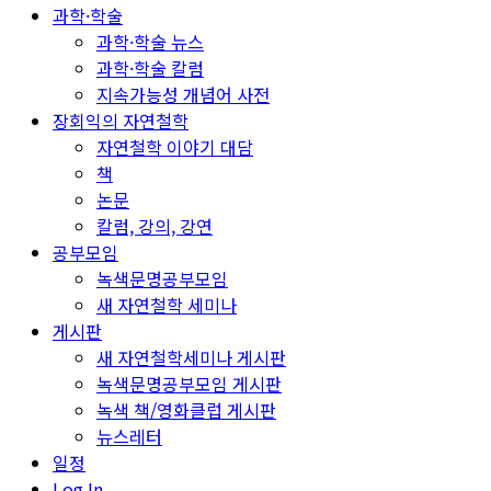
과학·학술
과학·학술 뉴스
과학·학술 칼럼
지속가능성 개념어 사전
장회익의 자연철학
자연철학 이야기 대담
책
논문
칼럼, 강의, 강연
공부모임
녹색문명공부모임
새 자연철학 세미나
게시판
새 자연철학세미나 게시판
녹색문명공부모임 게시판
녹색 책/영화클럽 게시판
뉴스레터
일정
Log In