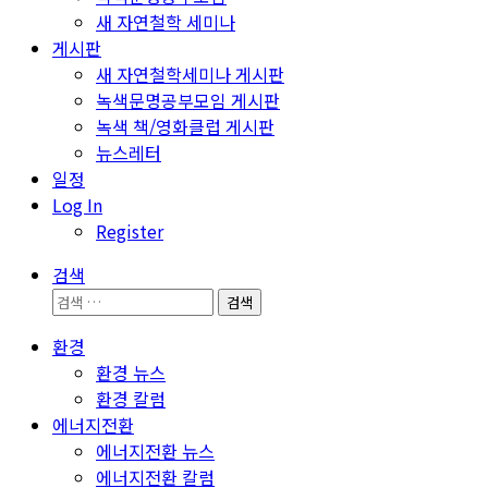
새 자연철학 세미나
게시판
새 자연철학세미나 게시판
녹색문명공부모임 게시판
녹색 책/영화클럽 게시판
뉴스레터
일정
Log In
Register
검색
검
색:
환경
환경 뉴스
환경 칼럼
에너지전환
에너지전환 뉴스
에너지전환 칼럼