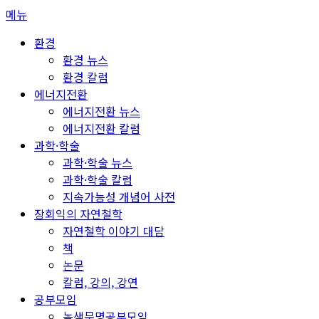
콘
메뉴
텐
환경
츠
환경 뉴스
로
환경 칼럼
바
에너지전환
로
에너지전환 뉴스
가
에너지전환 칼럼
기
과학·학술
과학·학술 뉴스
과학·학술 칼럼
지속가능성 개념어 사전
장회익의 자연철학
자연철학 이야기 대담
책
논문
칼럼, 강의, 강연
공부모임
녹색문명공부모임