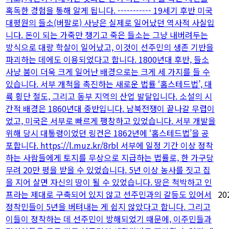
혹독한 경험을 통해 알게 됩니다. ----------- 19세기 후반 미국
대평원의 들소(버팔로) 사냥은 실제로 일어났던 역사적 사실입
니다. 돈이 되는 가죽만 챙기고 죽은 들소는 그냥 내버려두는
방식으로 대량 학살이 일어났고, 이것이 선주민의 생존 기반을
파괴하는 데에도 이용되었다고 합니다. 1800년대 후반, 들소
사냥 붐이 더욱 크게 일어난 배경으로는 크게 세 가지를 들 수
있습니다. 서부 개척을 촉진하는 새로운 법률 ‘홈스테드법’, 대
륙 횡단 철도, 그리고 동부 지역의 산업 발달입니다. 소설의 시
간적 배경은 1860년대 중반입니다. 남북전쟁이 끝나갈 무렵이
었고, 미국은 서부로 빠르게 팽창하고 있었습니다. 서부 개발을
위해 당시 대통령이었던 링컨은 1862년에 ‘홈스테드법’을 공
포합니다. https://l.muz.kr/8rbl 서부에 일정 기간 이상 정착
하는 사람들에게 토지를 무상으로 지급하는 법률로, 한 가구당
무려 20만 평을 받을 수 있었습니다. 5년 이상 농사를 짓고 집
을 지어 살면 자신의 땅이 될 수 있었습니다. 땅은 척박하고 인
프라는 제대로 구축되어 있지 않고 선주민과의 갈등도 있어서
20
정착민들이 5년을 버텨내는 게 쉽지 않았다고 합니다. 그리고
이들이 정착하는 데 선주민이 방해되었기 때문에, 이주민들과