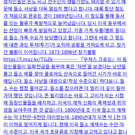
정치인들은 돈도 되고 선주민의 생활기반도 파괴할 수 있기 때
문에 들소 사냥을 더욱 열심히 했다고 합니다. 대륙 횡단 철도
가 처음으로 완공된 것이 1869년입니다. 이 철도를 통해 동서
를 잇는 물류가 폭발적으로 늘어났습니다. 당시 미국 동부에서
는 산업이 빠르게 발달하고 있었고, 각종 기계 부품(벨트 등)으
로 들소 가죽 수요가 상당했다고 합니다. 그런데 바로 그 철도
에 대한 과잉 투자(투기)가 오히려 공황을 가져오게 되고, 장기
간 불황이 이어집니다. 1873-1896년 장기불황
https://l.muz.kr/TGZk ------------- 『부처스 크로싱』의 등
장인물들이 일확천금을 꿈꾸며 혹은 ‘자연’을 보겠다는 낭만을
품고 들소 떼를 찾아 콜로라도 산속으로 들어간 시기가 바로 이
때입니다. 들소 사냥을 대량으로(학살 수준으로) 하다보니, 들
소 수는 점점 줄어갔고, 들소를 잡으려면 더 멀리 더 깊이 들어
가야 했던 것입니다. 존 윌리엄스는 바로 그 고비가 되는 시점
에 등장인물들을 배치하고, 미국의 개척 신화의 폭력성과 취약
성을 보여주려 한 것 같습니다. 1800년대 초 미국 들소의 개체
수는 약 3천만~6천만 마리였는데, 1890년대가 되면 약 1천 마
리 이하로 떨어지게 됩니다. 현재 미국 들소 개체수는 수만 마
리 수준이고, 미국 국가 포유류로 지정해 보고하고 있다고 합니