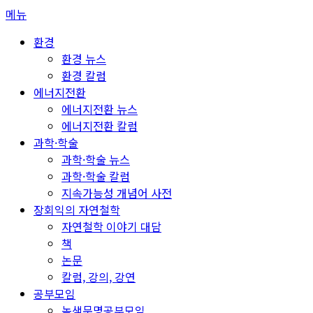
콘
메뉴
텐
환경
츠
환경 뉴스
로
환경 칼럼
바
에너지전환
로
에너지전환 뉴스
가
에너지전환 칼럼
기
과학·학술
과학·학술 뉴스
과학·학술 칼럼
지속가능성 개념어 사전
장회익의 자연철학
자연철학 이야기 대담
책
논문
칼럼, 강의, 강연
공부모임
녹색문명공부모임