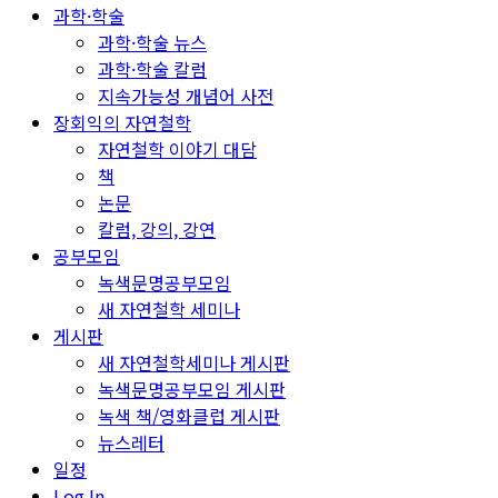
과학·학술
과학·학술 뉴스
과학·학술 칼럼
지속가능성 개념어 사전
장회익의 자연철학
자연철학 이야기 대담
책
논문
칼럼, 강의, 강연
공부모임
녹색문명공부모임
새 자연철학 세미나
게시판
새 자연철학세미나 게시판
녹색문명공부모임 게시판
녹색 책/영화클럽 게시판
뉴스레터
일정
Log In