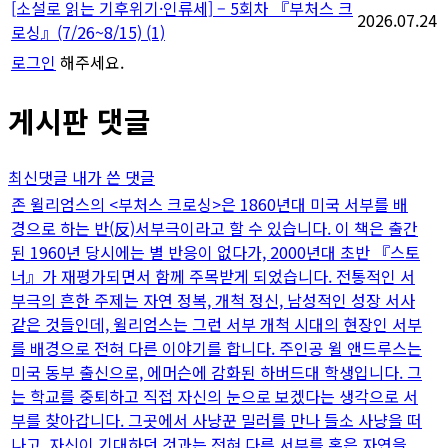
[소설로 읽는 기후위기·인류세] – 5회차 『부처스 크
2026.07.24
로싱』(7/26~8/15)
(1)
로그인
해주세요.
게시판 댓글
최신댓글
내가 쓴 댓글
존 윌리엄스의 <부처스 크로싱>은 1860년대 미국 서부를 배
경으로 하는 반(反)서부극이라고 할 수 있습니다. 이 책은 출간
된 1960년 당시에는 별 반응이 없다가, 2000년대 초반 『스토
너』가 재평가되면서 함께 주목받게 되었습니다. 전통적인 서
부극의 흔한 주제는 자연 정복, 개척 정신, 남성적인 성장 서사
같은 것들인데, 윌리엄스는 그런 서부 개척 시대의 현장인 서부
를 배경으로 전혀 다른 이야기를 합니다. 주인공 윌 앤드루스는
미국 동부 출신으로, 에머슨에 감화된 하버드대 학생입니다. 그
는 학교를 중퇴하고 직접 자신의 눈으로 보겠다는 생각으로 서
부를 찾아갑니다. 그곳에서 사냥꾼 밀러를 만나 들소 사냥을 떠
나고, 자신이 기대하던 것과는 전혀 다른 서부를 혹은 자연을