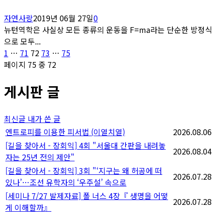
자연사랑
2019년 06월 27일
0
뉴턴역학은 사실상 모든 종류의 운동을 F=ma라는 단순한 방정식
으로 모두...
글
페
페
페
페
페
1
…
71
72
73
…
75
이
이
이
이
이
페이지 75 중 72
페
지
지
지
지
지
게시판 글
이
지
최신글
내가 쓴 글
매
엔트로피를 이용한 피서법 (이열치열)
2026.08.06
[길을 찾아서 - 장회익] 4회 "서울대 간판을 내려놓
김
2026.08.04
자는 25년 전의 제안"
[길을 찾아서 - 장회익] 3회 "‘지구는 왜 허공에 떠
2026.07.28
있나’…조선 유학자의 ‘우주설’ 속으로
[세미나 7/27 발제자료] 폴 너스 4장『 생명을 어떻
2026.07.28
게 이해할까』