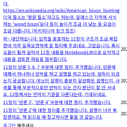
다.
https://en.wikipedia.org/wiki/American_bison_hunting
미국 들소는 ‘평원 들소’라고도 하는데, 알래스크 지역에 서식
하는 ‘wood bison’보다 등의 높이가 조금 더 낮는 등 모습이
조금 다릅니다. (위키피디아 링크 참조)
와~ 대단하십니다. 밈학을 옹호하는 11장의 구조가 조금 복잡
한데 아주 일목요연하게 잘 정리해 주셨네요. 고맙습니다. 혹시
20
도움이 될까 싶어서 11장 내용을 NotebookLM으로 요약하고
내용을 검토한 파일을 첨부합니다.
11장의 반론 5, 6, 7 부분에 대한 정리, 추가했습니다. 반론에
대해서 하나하나 반박을 하고 설명을 하고 있는데, 설득이 되셨
는지 궁금합니다. 데닛의 설명이 충분히 일반화된 설명인지, 사
20
례를 통해 부분적으로만 반박이 되는 건지 판단이 잘 안 서네
요. 12장에서는 언어의 기원을 다룬다는데, 기대되네요.
11장의 '반론 3', '반론 4' 부분에 대한 정리, 추가했습니다.
20
11장의 '반론 2'에 대한 정리를 추가했습니다. 설명이 너무 복
20
잡한데요. 책 읽으실 때 참고하시면 좋을 것 같습니다.
로그인
해주세요.