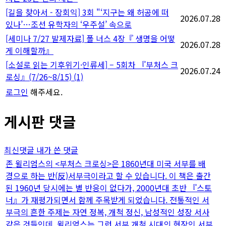
[길을 찾아서 - 장회익] 3회 "‘지구는 왜 허공에 떠
2026.07.28
있나’…조선 유학자의 ‘우주설’ 속으로
[세미나 7/27 발제자료] 폴 너스 4장『 생명을 어떻
2026.07.28
게 이해할까』
[소설로 읽는 기후위기·인류세] – 5회차 『부처스 크
2026.07.24
로싱』(7/26~8/15)
(1)
로그인
해주세요.
게시판 댓글
최신댓글
내가 쓴 댓글
존 윌리엄스의 <부처스 크로싱>은 1860년대 미국 서부를 배
경으로 하는 반(反)서부극이라고 할 수 있습니다. 이 책은 출간
된 1960년 당시에는 별 반응이 없다가, 2000년대 초반 『스토
너』가 재평가되면서 함께 주목받게 되었습니다. 전통적인 서
부극의 흔한 주제는 자연 정복, 개척 정신, 남성적인 성장 서사
같은 것들인데, 윌리엄스는 그런 서부 개척 시대의 현장인 서부