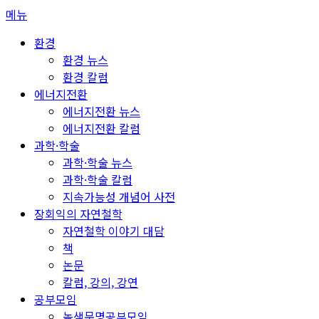
콘
메뉴
텐
환경
츠
환경 뉴스
로
환경 칼럼
바
에너지전환
로
에너지전환 뉴스
가
에너지전환 칼럼
기
과학·학술
과학·학술 뉴스
과학·학술 칼럼
지속가능성 개념어 사전
장회익의 자연철학
자연철학 이야기 대담
책
논문
칼럼, 강의, 강연
공부모임
녹색문명공부모임