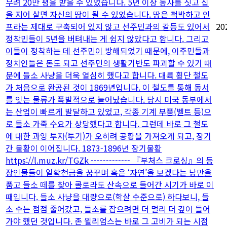
무려 20만 평을 받을 수 있었습니다. 5년 이상 농사를 짓고 집
을 지어 살면 자신의 땅이 될 수 있었습니다. 땅은 척박하고 인
프라는 제대로 구축되어 있지 않고 선주민과의 갈등도 있어서
20
정착민들이 5년을 버텨내는 게 쉽지 않았다고 합니다. 그리고
이들이 정착하는 데 선주민이 방해되었기 때문에, 이주민들과
정치인들은 돈도 되고 선주민의 생활기반도 파괴할 수 있기 때
문에 들소 사냥을 더욱 열심히 했다고 합니다. 대륙 횡단 철도
가 처음으로 완공된 것이 1869년입니다. 이 철도를 통해 동서
를 잇는 물류가 폭발적으로 늘어났습니다. 당시 미국 동부에서
는 산업이 빠르게 발달하고 있었고, 각종 기계 부품(벨트 등)으
로 들소 가죽 수요가 상당했다고 합니다. 그런데 바로 그 철도
에 대한 과잉 투자(투기)가 오히려 공황을 가져오게 되고, 장기
간 불황이 이어집니다. 1873-1896년 장기불황
https://l.muz.kr/TGZk ------------- 『부처스 크로싱』의 등
장인물들이 일확천금을 꿈꾸며 혹은 ‘자연’을 보겠다는 낭만을
품고 들소 떼를 찾아 콜로라도 산속으로 들어간 시기가 바로 이
때입니다. 들소 사냥을 대량으로(학살 수준으로) 하다보니, 들
소 수는 점점 줄어갔고, 들소를 잡으려면 더 멀리 더 깊이 들어
가야 했던 것입니다. 존 윌리엄스는 바로 그 고비가 되는 시점