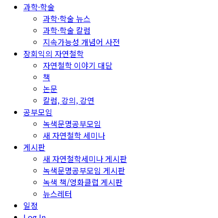
과학·학술
과학·학술 뉴스
과학·학술 칼럼
지속가능성 개념어 사전
장회익의 자연철학
자연철학 이야기 대담
책
논문
칼럼, 강의, 강연
공부모임
녹색문명공부모임
새 자연철학 세미나
게시판
새 자연철학세미나 게시판
녹색문명공부모임 게시판
녹색 책/영화클럽 게시판
뉴스레터
일정
Log In