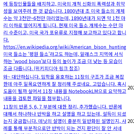
에 등장인물들을 배치하고, 미국의 개척 신화의 폭력성과 취약
성을 보여주려 한 것 같습니다. 1800년대 초 미국 들소의 개체
수는 약 3천만~6천만 마리였는데, 1890년대가 되면 약 1천 마
리 이하로 떨어지게 됩니다. 현재 미국 들소 개체수는 수만 마
리 수준이고, 미국 국가 포유류로 지정해 보고하고 있다고 합니
다.
https://en.wikipedia.org/wiki/American_bison_hunting
미국 들소는 ‘평원 들소’라고도 하는데, 알래스크 지역에 서식
하는 ‘wood bison’보다 등의 높이가 조금 더 낮는 등 모습이
조금 다릅니다. (위키피디아 링크 참조)
와~ 대단하십니다. 밈학을 옹호하는 11장의 구조가 조금 복잡
한데 아주 일목요연하게 잘 정리해 주셨네요. 고맙습니다. 혹시
20
도움이 될까 싶어서 11장 내용을 NotebookLM으로 요약하고
내용을 검토한 파일을 첨부합니다.
11장의 반론 5, 6, 7 부분에 대한 정리, 추가했습니다. 반론에
대해서 하나하나 반박을 하고 설명을 하고 있는데, 설득이 되셨
는지 궁금합니다. 데닛의 설명이 충분히 일반화된 설명인지, 사
20
례를 통해 부분적으로만 반박이 되는 건지 판단이 잘 안 서네