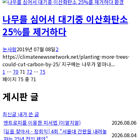
환경
나무를 심어서 대기중 이산화탄소
25%를 제거하다
눈사람
2019년 07월 08일
2
https://climatenewsnetwork.net/planting-more-trees-
could-cut-carbon-by-25/ 지구에는 나무가 얼마나...
글
페
페
페
페
페
1
…
70
71
72
…
75
이
이
이
이
이
페이지 75 중 71
페
지
지
지
지
지
게시판 글
이
지
최신글
내가 쓴 글
매
엔트로피를 이용한 피서법 (이열치열)
2026.08.06
[길을 찾아서 - 장회익] 4회 "서울대 간판을 내려놓
김
2026.08.04
자는 25년 전의 제안"