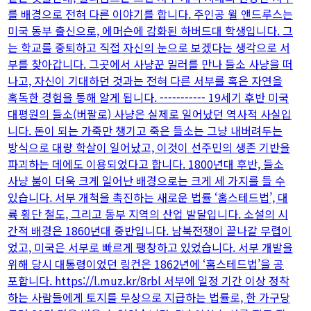
를 배경으로 전혀 다른 이야기를 합니다. 주인공 윌 앤드루스는
미국 동부 출신으로, 에머슨에 감화된 하버드대 학생입니다. 그
는 학교를 중퇴하고 직접 자신의 눈으로 보겠다는 생각으로 서
부를 찾아갑니다. 그곳에서 사냥꾼 밀러를 만나 들소 사냥을 떠
나고, 자신이 기대하던 것과는 전혀 다른 서부를 혹은 자연을
혹독한 경험을 통해 알게 됩니다. ----------- 19세기 후반 미국
대평원의 들소(버팔로) 사냥은 실제로 일어났던 역사적 사실입
니다. 돈이 되는 가죽만 챙기고 죽은 들소는 그냥 내버려두는
방식으로 대량 학살이 일어났고, 이것이 선주민의 생존 기반을
파괴하는 데에도 이용되었다고 합니다. 1800년대 후반, 들소
사냥 붐이 더욱 크게 일어난 배경으로는 크게 세 가지를 들 수
있습니다. 서부 개척을 촉진하는 새로운 법률 ‘홈스테드법’, 대
륙 횡단 철도, 그리고 동부 지역의 산업 발달입니다. 소설의 시
간적 배경은 1860년대 중반입니다. 남북전쟁이 끝나갈 무렵이
었고, 미국은 서부로 빠르게 팽창하고 있었습니다. 서부 개발을
위해 당시 대통령이었던 링컨은 1862년에 ‘홈스테드법’을 공
포합니다. https://l.muz.kr/8rbl 서부에 일정 기간 이상 정착
하는 사람들에게 토지를 무상으로 지급하는 법률로, 한 가구당