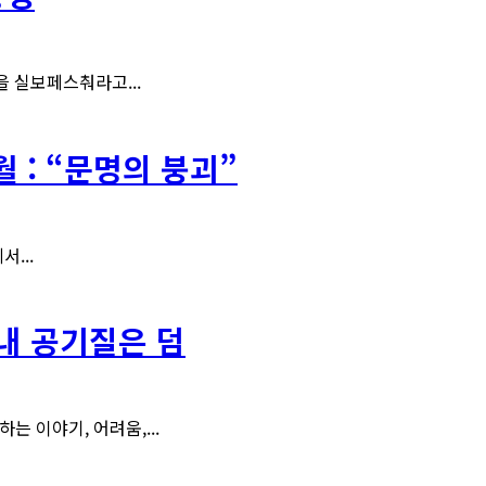
을 실보페스춰라고...
 : “문명의 붕괴”
...
실내 공기질은 덤
 이야기, 어려움,...