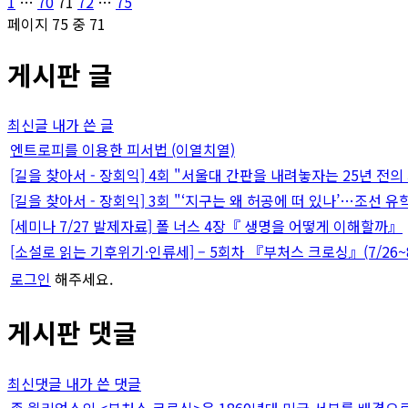
글
페
페
페
페
페
1
…
70
71
72
…
75
이
이
이
이
이
페이지 75 중 71
페
지
지
지
지
지
게시판 글
이
지
최신글
내가 쓴 글
매
엔트로피를 이용한 피서법 (이열치열)
[길을 찾아서 - 장회익] 4회 "서울대 간판을 내려놓자는 25년 전의
김
[길을 찾아서 - 장회익] 3회 "‘지구는 왜 허공에 떠 있나’…조선 유
[세미나 7/27 발제자료] 폴 너스 4장『 생명을 어떻게 이해할까』
[소설로 읽는 기후위기·인류세] – 5회차 『부처스 크로싱』(7/26~8
로그인
해주세요.
게시판 댓글
최신댓글
내가 쓴 댓글