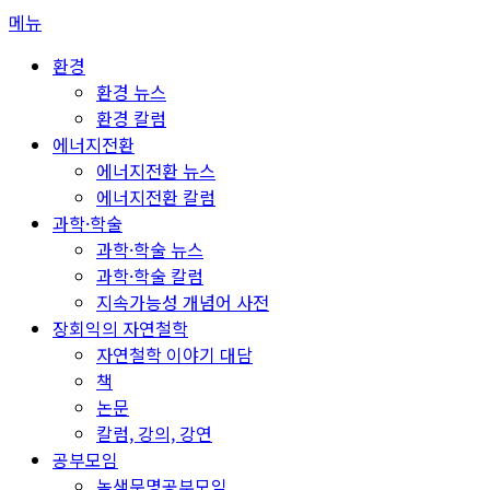
콘
메뉴
텐
환경
츠
환경 뉴스
로
환경 칼럼
바
에너지전환
로
에너지전환 뉴스
가
에너지전환 칼럼
기
과학·학술
과학·학술 뉴스
과학·학술 칼럼
지속가능성 개념어 사전
장회익의 자연철학
자연철학 이야기 대담
책
논문
칼럼, 강의, 강연
공부모임
녹색문명공부모임