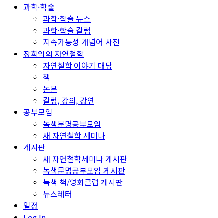
과학·학술
과학·학술 뉴스
과학·학술 칼럼
지속가능성 개념어 사전
장회익의 자연철학
자연철학 이야기 대담
책
논문
칼럼, 강의, 강연
공부모임
녹색문명공부모임
새 자연철학 세미나
게시판
새 자연철학세미나 게시판
녹색문명공부모임 게시판
녹색 책/영화클럽 게시판
뉴스레터
일정
Log In