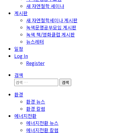
새 자연철학 세미나
게시판
새 자연철학세미나 게시판
녹색문명공부모임 게시판
녹색 책/영화클럽 게시판
뉴스레터
일정
Log In
Register
검색
검
색:
환경
환경 뉴스
환경 칼럼
에너지전환
에너지전환 뉴스
에너지전환 칼럼