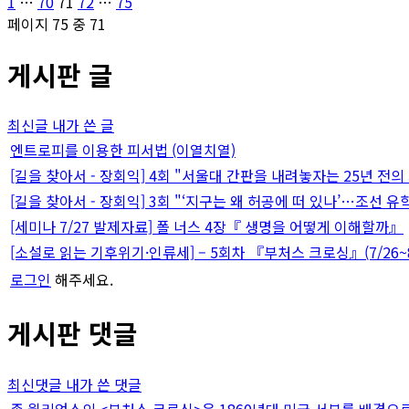
글
페
페
페
페
페
1
…
70
71
72
…
75
이
이
이
이
이
페이지 75 중 71
페
지
지
지
지
지
게시판 글
이
지
최신글
내가 쓴 글
매
엔트로피를 이용한 피서법 (이열치열)
[길을 찾아서 - 장회익] 4회 "서울대 간판을 내려놓자는 25년 전의
김
[길을 찾아서 - 장회익] 3회 "‘지구는 왜 허공에 떠 있나’…조선 유
[세미나 7/27 발제자료] 폴 너스 4장『 생명을 어떻게 이해할까』
[소설로 읽는 기후위기·인류세] – 5회차 『부처스 크로싱』(7/26~8
로그인
해주세요.
게시판 댓글
최신댓글
내가 쓴 댓글