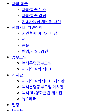
과학·학술
과학·학술 뉴스
과학·학술 칼럼
지속가능성 개념어 사전
장회익의 자연철학
자연철학 이야기 대담
책
논문
칼럼, 강의, 강연
공부모임
녹색문명공부모임
새 자연철학 세미나
게시판
새 자연철학세미나 게시판
녹색문명공부모임 게시판
녹색 책/영화클럽 게시판
뉴스레터
일정
Log In