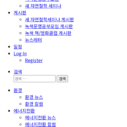
새 자연철학 세미나
게시판
새 자연철학세미나 게시판
녹색문명공부모임 게시판
녹색 책/영화클럽 게시판
뉴스레터
일정
Log In
Register
검색
검
색:
환경
환경 뉴스
환경 칼럼
에너지전환
에너지전환 뉴스
에너지전환 칼럼