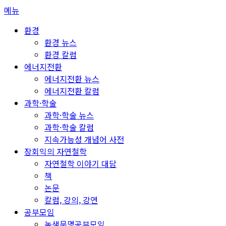
콘
메뉴
텐
환경
츠
환경 뉴스
로
환경 칼럼
바
에너지전환
로
에너지전환 뉴스
가
에너지전환 칼럼
기
과학·학술
과학·학술 뉴스
과학·학술 칼럼
지속가능성 개념어 사전
장회익의 자연철학
자연철학 이야기 대담
책
논문
칼럼, 강의, 강연
공부모임
녹색문명공부모임