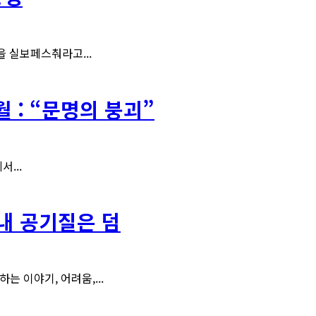
을 실보페스춰라고...
 : “문명의 붕괴”
...
실내 공기질은 덤
 이야기, 어려움,...