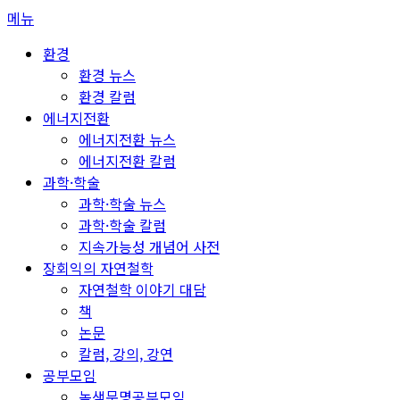
콘
메뉴
텐
환경
츠
환경 뉴스
로
환경 칼럼
바
에너지전환
로
에너지전환 뉴스
가
에너지전환 칼럼
기
과학·학술
과학·학술 뉴스
과학·학술 칼럼
지속가능성 개념어 사전
장회익의 자연철학
자연철학 이야기 대담
책
논문
칼럼, 강의, 강연
공부모임
녹색문명공부모임