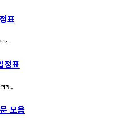
일정표
과...
 일정표
과...
문 모음