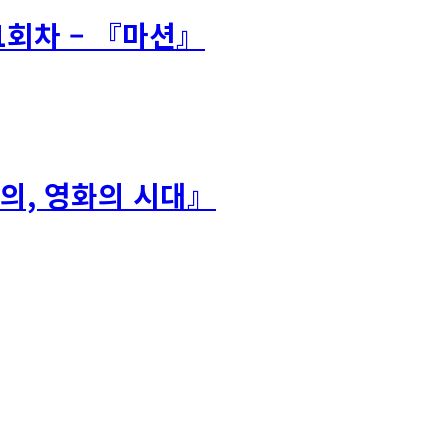
1회차 – 『마션』
주의, 영화의 시대』