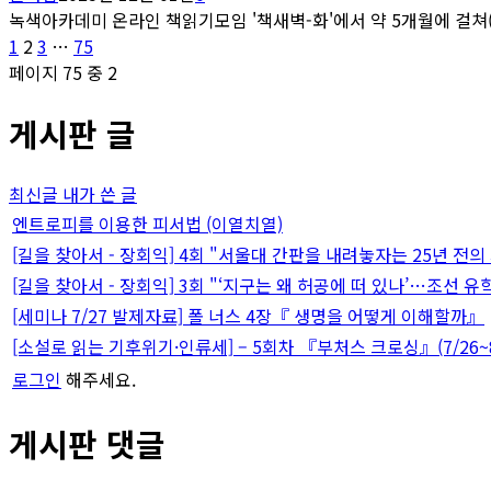
녹색아카데미 온라인 책읽기모임 '책새벽-화'에서 약 5개월에 걸쳐(6월
글
페
페
페
페
1
2
3
…
75
이
이
이
이
페이지 75 중 2
페
지
지
지
지
게시판 글
이
지
최신글
내가 쓴 글
매
엔트로피를 이용한 피서법 (이열치열)
[길을 찾아서 - 장회익] 4회 "서울대 간판을 내려놓자는 25년 전의
김
[길을 찾아서 - 장회익] 3회 "‘지구는 왜 허공에 떠 있나’…조선 유
[세미나 7/27 발제자료] 폴 너스 4장『 생명을 어떻게 이해할까』
[소설로 읽는 기후위기·인류세] – 5회차 『부처스 크로싱』(7/26~8
로그인
해주세요.
게시판 댓글