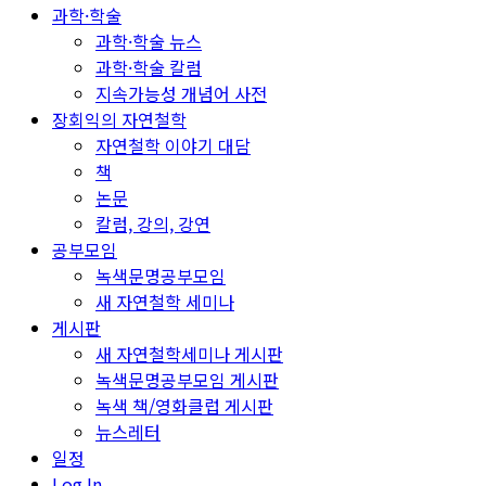
과학·학술
과학·학술 뉴스
과학·학술 칼럼
지속가능성 개념어 사전
장회익의 자연철학
자연철학 이야기 대담
책
논문
칼럼, 강의, 강연
공부모임
녹색문명공부모임
새 자연철학 세미나
게시판
새 자연철학세미나 게시판
녹색문명공부모임 게시판
녹색 책/영화클럽 게시판
뉴스레터
일정
Log In