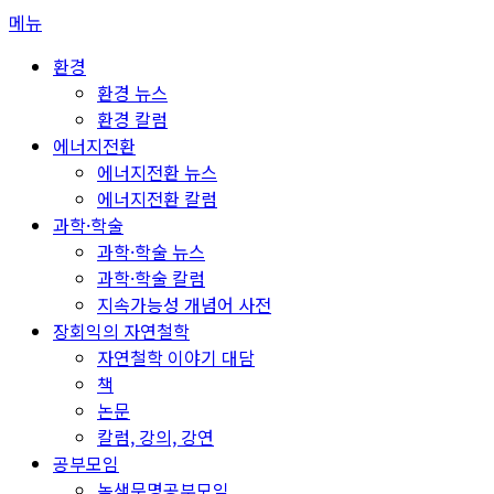
콘
메뉴
텐
환경
츠
환경 뉴스
로
환경 칼럼
바
에너지전환
로
에너지전환 뉴스
가
에너지전환 칼럼
기
과학·학술
과학·학술 뉴스
과학·학술 칼럼
지속가능성 개념어 사전
장회익의 자연철학
자연철학 이야기 대담
책
논문
칼럼, 강의, 강연
공부모임
녹색문명공부모임