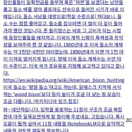
장인물들이 일확천금을 꿈꾸며 혹은 ‘자연’을 보겠다는 낭만을
품고 들소 떼를 찾아 콜로라도 산속으로 들어간 시기가 바로 이
때입니다. 들소 사냥을 대량으로(학살 수준으로) 하다보니, 들
소 수는 점점 줄어갔고, 들소를 잡으려면 더 멀리 더 깊이 들어
가야 했던 것입니다. 존 윌리엄스는 바로 그 고비가 되는 시점
에 등장인물들을 배치하고, 미국의 개척 신화의 폭력성과 취약
성을 보여주려 한 것 같습니다. 1800년대 초 미국 들소의 개체
수는 약 3천만~6천만 마리였는데, 1890년대가 되면 약 1천 마
리 이하로 떨어지게 됩니다. 현재 미국 들소 개체수는 수만 마
리 수준이고, 미국 국가 포유류로 지정해 보고하고 있다고 합니
다.
https://en.wikipedia.org/wiki/American_bison_hunting
미국 들소는 ‘평원 들소’라고도 하는데, 알래스크 지역에 서식
하는 ‘wood bison’보다 등의 높이가 조금 더 낮는 등 모습이
조금 다릅니다. (위키피디아 링크 참조)
와~ 대단하십니다. 밈학을 옹호하는 11장의 구조가 조금 복잡
한데 아주 일목요연하게 잘 정리해 주셨네요. 고맙습니다. 혹시
20
도움이 될까 싶어서 11장 내용을 NotebookLM으로 요약하고
내용을 검토한 파일을 첨부합니다.