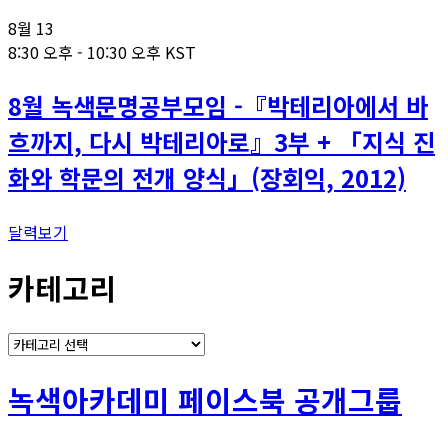
8월
13
8:30 오후
-
10:30 오후
KST
8월 녹색문명공부모임 -『박테리아에서 바
흐까지, 다시 박테리아로』3부 + 「지식 진
화와 학문의 전개 양식」(장회익, 2012)
달력보기
카테고리
카
테
고
녹색아카데미 페이스북 공개그룹
리