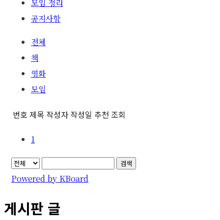
모임 정리
공지사항
전체
책
영화
모임
번호
제목
작성자
작성일
추천
조회
1
검색
Powered by KBoard
게시판 글