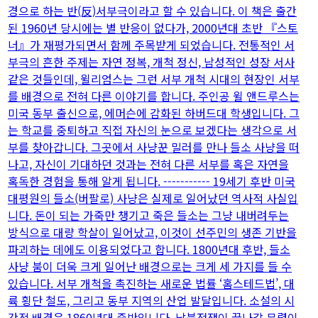
경으로 하는 반(反)서부극이라고 할 수 있습니다. 이 책은 출간
된 1960년 당시에는 별 반응이 없다가, 2000년대 초반 『스토
너』가 재평가되면서 함께 주목받게 되었습니다. 전통적인 서
부극의 흔한 주제는 자연 정복, 개척 정신, 남성적인 성장 서사
같은 것들인데, 윌리엄스는 그런 서부 개척 시대의 현장인 서부
를 배경으로 전혀 다른 이야기를 합니다. 주인공 윌 앤드루스는
미국 동부 출신으로, 에머슨에 감화된 하버드대 학생입니다. 그
는 학교를 중퇴하고 직접 자신의 눈으로 보겠다는 생각으로 서
부를 찾아갑니다. 그곳에서 사냥꾼 밀러를 만나 들소 사냥을 떠
나고, 자신이 기대하던 것과는 전혀 다른 서부를 혹은 자연을
혹독한 경험을 통해 알게 됩니다. ----------- 19세기 후반 미국
대평원의 들소(버팔로) 사냥은 실제로 일어났던 역사적 사실입
니다. 돈이 되는 가죽만 챙기고 죽은 들소는 그냥 내버려두는
방식으로 대량 학살이 일어났고, 이것이 선주민의 생존 기반을
파괴하는 데에도 이용되었다고 합니다. 1800년대 후반, 들소
사냥 붐이 더욱 크게 일어난 배경으로는 크게 세 가지를 들 수
있습니다. 서부 개척을 촉진하는 새로운 법률 ‘홈스테드법’, 대
륙 횡단 철도, 그리고 동부 지역의 산업 발달입니다. 소설의 시
간적 배경은 1860년대 중반입니다. 남북전쟁이 끝나갈 무렵이