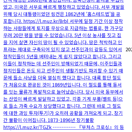
었고, 미국은 서부로 빠르게 팽창하고 있었습니다. 서부 개발을
위해 당시 대통령이었던 링컨은 1862년에 ‘홈스테드법’을 공
포합니다. https://l.muz.kr/8rbl 서부에 일정 기간 이상 정착
하는 사람들에게 토지를 무상으로 지급하는 법률로, 한 가구당
무려 20만 평을 받을 수 있었습니다. 5년 이상 농사를 짓고 집
을 지어 살면 자신의 땅이 될 수 있었습니다. 땅은 척박하고 인
프라는 제대로 구축되어 있지 않고 선주민과의 갈등도 있어서
20
정착민들이 5년을 버텨내는 게 쉽지 않았다고 합니다. 그리고
이들이 정착하는 데 선주민이 방해되었기 때문에, 이주민들과
정치인들은 돈도 되고 선주민의 생활기반도 파괴할 수 있기 때
문에 들소 사냥을 더욱 열심히 했다고 합니다. 대륙 횡단 철도
가 처음으로 완공된 것이 1869년입니다. 이 철도를 통해 동서
를 잇는 물류가 폭발적으로 늘어났습니다. 당시 미국 동부에서
는 산업이 빠르게 발달하고 있었고, 각종 기계 부품(벨트 등)으
로 들소 가죽 수요가 상당했다고 합니다. 그런데 바로 그 철도
에 대한 과잉 투자(투기)가 오히려 공황을 가져오게 되고, 장기
간 불황이 이어집니다. 1873-1896년 장기불황
https://l.muz.kr/TGZk ------------- 『부처스 크로싱』의 등