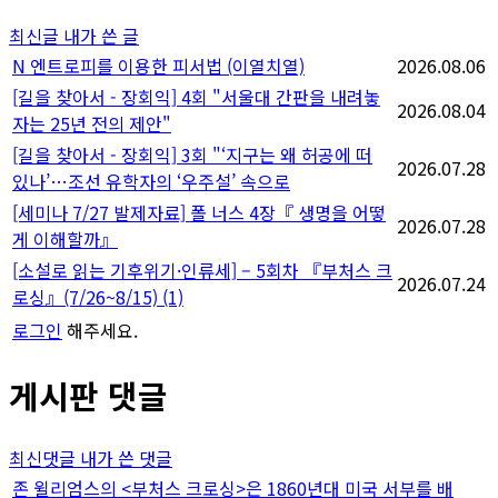
최신글
내가 쓴 글
N
엔트로피를 이용한 피서법 (이열치열)
2026.08.06
[길을 찾아서 - 장회익] 4회 "서울대 간판을 내려놓
2026.08.04
자는 25년 전의 제안"
[길을 찾아서 - 장회익] 3회 "‘지구는 왜 허공에 떠
2026.07.28
있나’…조선 유학자의 ‘우주설’ 속으로
[세미나 7/27 발제자료] 폴 너스 4장『 생명을 어떻
2026.07.28
게 이해할까』
[소설로 읽는 기후위기·인류세] – 5회차 『부처스 크
2026.07.24
로싱』(7/26~8/15)
(1)
로그인
해주세요.
게시판 댓글
최신댓글
내가 쓴 댓글
존 윌리엄스의 <부처스 크로싱>은 1860년대 미국 서부를 배