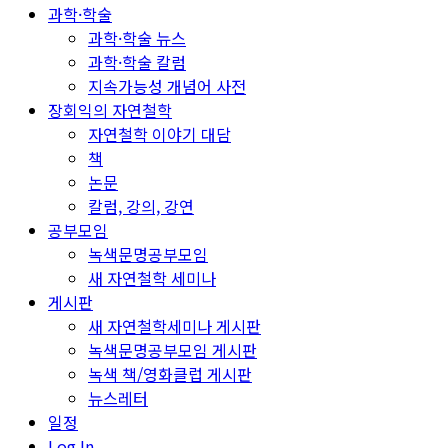
과학·학술
과학·학술 뉴스
과학·학술 칼럼
지속가능성 개념어 사전
장회익의 자연철학
자연철학 이야기 대담
책
논문
칼럼, 강의, 강연
공부모임
녹색문명공부모임
새 자연철학 세미나
게시판
새 자연철학세미나 게시판
녹색문명공부모임 게시판
녹색 책/영화클럽 게시판
뉴스레터
일정
Log In