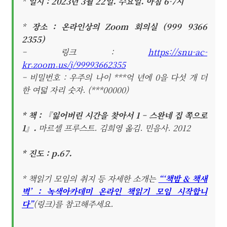
*
일시 : 2023년 3월 22일. 수요일. 아침 6-7시
*
장소 : 온라인상의 Zoom 회의실 (999 9366
2355)
– 링크 :
https://snu-ac-
kr.zoom.us/j/99993662355
– 비밀번호 : 우주의 나이 ***억 년에 0을 다섯 개 더
한 여덟 자리 숫자. (***00000)
* 책 : 『잃어버린 시간을 찾아서 1 – 스완네 집 쪽으로
1』.
마르셀 프루스트. 김희영 옮김. 민음사. 2012
* 진도 : p.67.
* 책읽기 모임의 취지 등 자세한 소개는
“‘책밤 & 책새
벽’ : 녹색아카데미 온라인 책읽기 모임 시작합니
다”
(링크)를 참고해주세요.