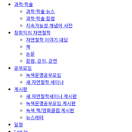
과학·학술
과학·학술 뉴스
과학·학술 칼럼
지속가능성 개념어 사전
장회익의 자연철학
자연철학 이야기 대담
책
논문
칼럼, 강의, 강연
공부모임
녹색문명공부모임
새 자연철학 세미나
게시판
새 자연철학세미나 게시판
녹색문명공부모임 게시판
녹색 책/영화클럽 게시판
뉴스레터
일정
Log In