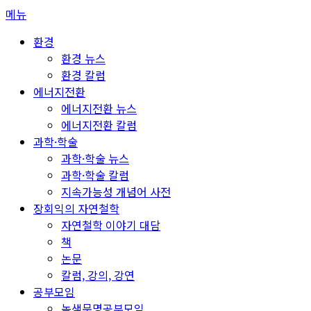
콘
메뉴
텐
환경
츠
환경 뉴스
로
환경 칼럼
바
에너지전환
로
에너지전환 뉴스
가
에너지전환 칼럼
기
과학·학술
과학·학술 뉴스
과학·학술 칼럼
지속가능성 개념어 사전
장회익의 자연철학
자연철학 이야기 대담
책
논문
칼럼, 강의, 강연
공부모임
녹색문명공부모임