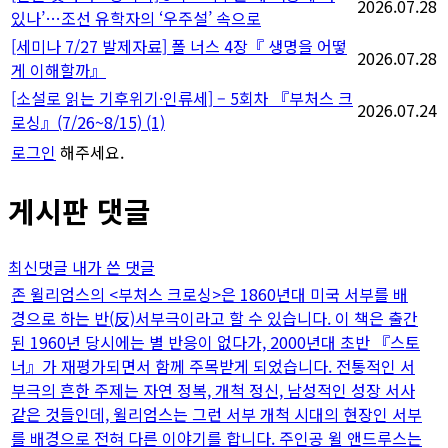
2026.07.28
있나’…조선 유학자의 ‘우주설’ 속으로
[세미나 7/27 발제자료] 폴 너스 4장『 생명을 어떻
2026.07.28
게 이해할까』
[소설로 읽는 기후위기·인류세] – 5회차 『부처스 크
2026.07.24
로싱』(7/26~8/15)
(1)
로그인
해주세요.
게시판 댓글
최신댓글
내가 쓴 댓글
존 윌리엄스의 <부처스 크로싱>은 1860년대 미국 서부를 배
경으로 하는 반(反)서부극이라고 할 수 있습니다. 이 책은 출간
된 1960년 당시에는 별 반응이 없다가, 2000년대 초반 『스토
너』가 재평가되면서 함께 주목받게 되었습니다. 전통적인 서
부극의 흔한 주제는 자연 정복, 개척 정신, 남성적인 성장 서사
같은 것들인데, 윌리엄스는 그런 서부 개척 시대의 현장인 서부
를 배경으로 전혀 다른 이야기를 합니다. 주인공 윌 앤드루스는