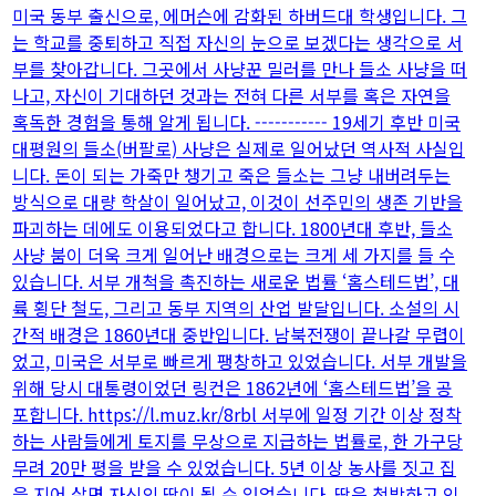
미국 동부 출신으로, 에머슨에 감화된 하버드대 학생입니다. 그
는 학교를 중퇴하고 직접 자신의 눈으로 보겠다는 생각으로 서
부를 찾아갑니다. 그곳에서 사냥꾼 밀러를 만나 들소 사냥을 떠
나고, 자신이 기대하던 것과는 전혀 다른 서부를 혹은 자연을
혹독한 경험을 통해 알게 됩니다. ----------- 19세기 후반 미국
대평원의 들소(버팔로) 사냥은 실제로 일어났던 역사적 사실입
니다. 돈이 되는 가죽만 챙기고 죽은 들소는 그냥 내버려두는
방식으로 대량 학살이 일어났고, 이것이 선주민의 생존 기반을
파괴하는 데에도 이용되었다고 합니다. 1800년대 후반, 들소
사냥 붐이 더욱 크게 일어난 배경으로는 크게 세 가지를 들 수
있습니다. 서부 개척을 촉진하는 새로운 법률 ‘홈스테드법’, 대
륙 횡단 철도, 그리고 동부 지역의 산업 발달입니다. 소설의 시
간적 배경은 1860년대 중반입니다. 남북전쟁이 끝나갈 무렵이
었고, 미국은 서부로 빠르게 팽창하고 있었습니다. 서부 개발을
위해 당시 대통령이었던 링컨은 1862년에 ‘홈스테드법’을 공
포합니다. https://l.muz.kr/8rbl 서부에 일정 기간 이상 정착
하는 사람들에게 토지를 무상으로 지급하는 법률로, 한 가구당
무려 20만 평을 받을 수 있었습니다. 5년 이상 농사를 짓고 집
을 지어 살면 자신의 땅이 될 수 있었습니다. 땅은 척박하고 인