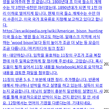
성을 보여주려 한 것 같습니다. 1800년대 초 미국 들소의 개체
수는 약 3천만~6천만 마리였는데, 1890년대가 되면 약 1천 마
리 이하로 떨어지게 됩니다. 현재 미국 들소 개체수는 수만 마
리 수준이고, 미국 국가 포유류로 지정해 보고하고 있다고 합니
다.
https://en.wikipedia.org/wiki/American_bison_hunting
미국 들소는 ‘평원 들소’라고도 하는데, 알래스크 지역에 서식
하는 ‘wood bison’보다 등의 높이가 조금 더 낮는 등 모습이
조금 다릅니다. (위키피디아 링크 참조)
와~ 대단하십니다. 밈학을 옹호하는 11장의 구조가 조금 복잡
한데 아주 일목요연하게 잘 정리해 주셨네요. 고맙습니다. 혹시
20
도움이 될까 싶어서 11장 내용을 NotebookLM으로 요약하고
내용을 검토한 파일을 첨부합니다.
11장의 반론 5, 6, 7 부분에 대한 정리, 추가했습니다. 반론에
대해서 하나하나 반박을 하고 설명을 하고 있는데, 설득이 되셨
는지 궁금합니다. 데닛의 설명이 충분히 일반화된 설명인지, 사
20
례를 통해 부분적으로만 반박이 되는 건지 판단이 잘 안 서네
요. 12장에서는 언어의 기원을 다룬다는데, 기대되네요.