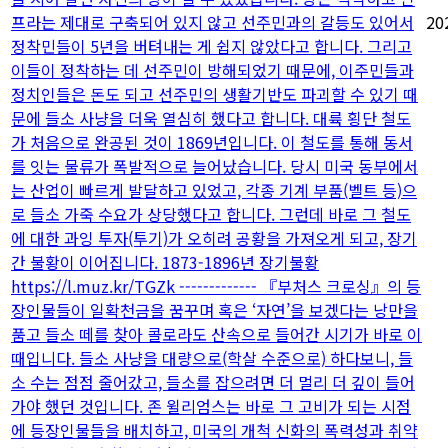
프라는 제대로 구축되어 있지 않고 선주민과의 갈등도 있어서
20
정착민들이 5년을 버텨내는 게 쉽지 않았다고 합니다. 그리고
이들이 정착하는 데 선주민이 방해되었기 때문에, 이주민들과
정치인들은 돈도 되고 선주민의 생활기반도 파괴할 수 있기 때
문에 들소 사냥을 더욱 열심히 했다고 합니다. 대륙 횡단 철도
가 처음으로 완공된 것이 1869년입니다. 이 철도를 통해 동서
를 잇는 물류가 폭발적으로 늘어났습니다. 당시 미국 동부에서
는 산업이 빠르게 발달하고 있었고, 각종 기계 부품(벨트 등)으
로 들소 가죽 수요가 상당했다고 합니다. 그런데 바로 그 철도
에 대한 과잉 투자(투기)가 오히려 공황을 가져오게 되고, 장기
간 불황이 이어집니다. 1873-1896년 장기불황
https://l.muz.kr/TGZk ------------- 『부처스 크로싱』의 등
장인물들이 일확천금을 꿈꾸며 혹은 ‘자연’을 보겠다는 낭만을
품고 들소 떼를 찾아 콜로라도 산속으로 들어간 시기가 바로 이
때입니다. 들소 사냥을 대량으로(학살 수준으로) 하다보니, 들
소 수는 점점 줄어갔고, 들소를 잡으려면 더 멀리 더 깊이 들어
가야 했던 것입니다. 존 윌리엄스는 바로 그 고비가 되는 시점
에 등장인물들을 배치하고, 미국의 개척 신화의 폭력성과 취약