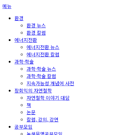
콘
메뉴
텐
환경
츠
환경 뉴스
로
환경 칼럼
바
에너지전환
로
에너지전환 뉴스
가
에너지전환 칼럼
기
과학·학술
과학·학술 뉴스
과학·학술 칼럼
지속가능성 개념어 사전
장회익의 자연철학
자연철학 이야기 대담
책
논문
칼럼, 강의, 강연
공부모임
녹색문명공부모임