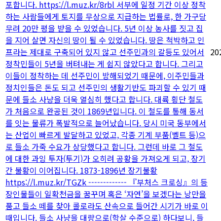
포합니다. https://l.muz.kr/8rbl 서부에 일정 기간 이상 정착
하는 사람들에게 토지를 무상으로 지급하는 법률로, 한 가구당
무려 20만 평을 받을 수 있었습니다. 5년 이상 농사를 짓고 집
을 지어 살면 자신의 땅이 될 수 있었습니다. 땅은 척박하고 인
프라는 제대로 구축되어 있지 않고 선주민과의 갈등도 있어서
20
정착민들이 5년을 버텨내는 게 쉽지 않았다고 합니다. 그리고
이들이 정착하는 데 선주민이 방해되었기 때문에, 이주민들과
정치인들은 돈도 되고 선주민의 생활기반도 파괴할 수 있기 때
문에 들소 사냥을 더욱 열심히 했다고 합니다. 대륙 횡단 철도
가 처음으로 완공된 것이 1869년입니다. 이 철도를 통해 동서
를 잇는 물류가 폭발적으로 늘어났습니다. 당시 미국 동부에서
는 산업이 빠르게 발달하고 있었고, 각종 기계 부품(벨트 등)으
로 들소 가죽 수요가 상당했다고 합니다. 그런데 바로 그 철도
에 대한 과잉 투자(투기)가 오히려 공황을 가져오게 되고, 장기
간 불황이 이어집니다. 1873-1896년 장기불황
https://l.muz.kr/TGZk ------------- 『부처스 크로싱』의 등
장인물들이 일확천금을 꿈꾸며 혹은 ‘자연’을 보겠다는 낭만을
품고 들소 떼를 찾아 콜로라도 산속으로 들어간 시기가 바로 이
때입니다. 들소 사냥을 대량으로(학살 수준으로) 하다보니, 들