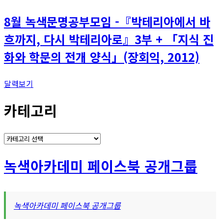
8월 녹색문명공부모임 -『박테리아에서 바
흐까지, 다시 박테리아로』3부 + 「지식 진
화와 학문의 전개 양식」(장회익, 2012)
달력보기
카테고리
카
테
고
녹색아카데미 페이스북 공개그룹
리
녹색아카데미 페이스북 공개그룹