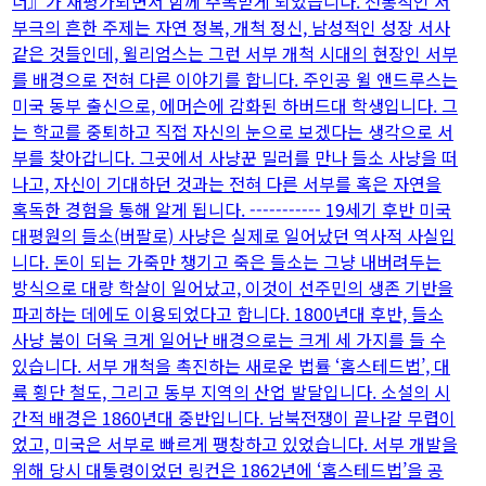
너』가 재평가되면서 함께 주목받게 되었습니다. 전통적인 서
부극의 흔한 주제는 자연 정복, 개척 정신, 남성적인 성장 서사
같은 것들인데, 윌리엄스는 그런 서부 개척 시대의 현장인 서부
를 배경으로 전혀 다른 이야기를 합니다. 주인공 윌 앤드루스는
미국 동부 출신으로, 에머슨에 감화된 하버드대 학생입니다. 그
는 학교를 중퇴하고 직접 자신의 눈으로 보겠다는 생각으로 서
부를 찾아갑니다. 그곳에서 사냥꾼 밀러를 만나 들소 사냥을 떠
나고, 자신이 기대하던 것과는 전혀 다른 서부를 혹은 자연을
혹독한 경험을 통해 알게 됩니다. ----------- 19세기 후반 미국
대평원의 들소(버팔로) 사냥은 실제로 일어났던 역사적 사실입
니다. 돈이 되는 가죽만 챙기고 죽은 들소는 그냥 내버려두는
방식으로 대량 학살이 일어났고, 이것이 선주민의 생존 기반을
파괴하는 데에도 이용되었다고 합니다. 1800년대 후반, 들소
사냥 붐이 더욱 크게 일어난 배경으로는 크게 세 가지를 들 수
있습니다. 서부 개척을 촉진하는 새로운 법률 ‘홈스테드법’, 대
륙 횡단 철도, 그리고 동부 지역의 산업 발달입니다. 소설의 시
간적 배경은 1860년대 중반입니다. 남북전쟁이 끝나갈 무렵이
었고, 미국은 서부로 빠르게 팽창하고 있었습니다. 서부 개발을
위해 당시 대통령이었던 링컨은 1862년에 ‘홈스테드법’을 공