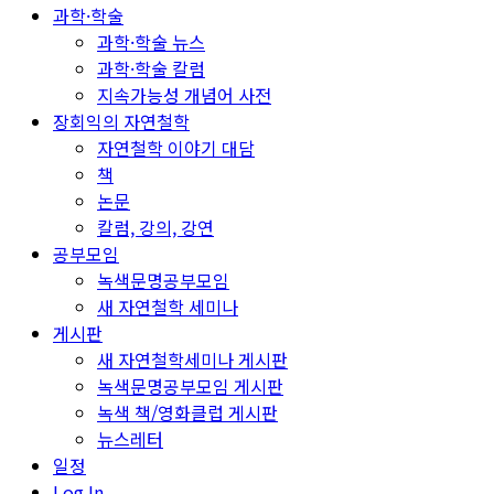
과학·학술
과학·학술 뉴스
과학·학술 칼럼
지속가능성 개념어 사전
장회익의 자연철학
자연철학 이야기 대담
책
논문
칼럼, 강의, 강연
공부모임
녹색문명공부모임
새 자연철학 세미나
게시판
새 자연철학세미나 게시판
녹색문명공부모임 게시판
녹색 책/영화클럽 게시판
뉴스레터
일정
Log In