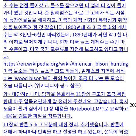
소 수는 점점 줄어갔고, 들소를 잡으려면 더 멀리 더 깊이 들어
가야 했던 것입니다. 존 윌리엄스는 바로 그 고비가 되는 시점
에 등장인물들을 배치하고, 미국의 개척 신화의 폭력성과 취약
성을 보여주려 한 것 같습니다. 1800년대 초 미국 들소의 개체
수는 약 3천만~6천만 마리였는데, 1890년대가 되면 약 1천 마
리 이하로 떨어지게 됩니다. 현재 미국 들소 개체수는 수만 마
리 수준이고, 미국 국가 포유류로 지정해 보고하고 있다고 합니
다.
https://en.wikipedia.org/wiki/American_bison_hunting
미국 들소는 ‘평원 들소’라고도 하는데, 알래스크 지역에 서식
하는 ‘wood bison’보다 등의 높이가 조금 더 낮는 등 모습이
조금 다릅니다. (위키피디아 링크 참조)
와~ 대단하십니다. 밈학을 옹호하는 11장의 구조가 조금 복잡
한데 아주 일목요연하게 잘 정리해 주셨네요. 고맙습니다. 혹시
20
도움이 될까 싶어서 11장 내용을 NotebookLM으로 요약하고
내용을 검토한 파일을 첨부합니다.
11장의 반론 5, 6, 7 부분에 대한 정리, 추가했습니다. 반론에
대해서 하나하나 반박을 하고 설명을 하고 있는데, 설득이 되셨