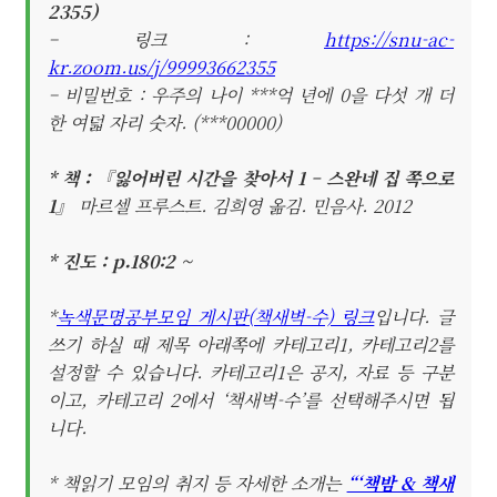
2355)
– 링크 :
https://snu-ac-
kr.zoom.us/j/99993662355
– 비밀번호 : 우주의 나이 ***억 년에 0을 다섯 개 더
한 여덟 자리 숫자. (***00000)
* 책 : 『잃어버린 시간을 찾아서 1 – 스완네 집 쪽으로
1』
마르셀 프루스트. 김희영 옮김. 민음사. 2012
* 진도 : p.180:2 ~
*
녹색문명공부모임 게시판(책새벽-수) 링크
입니다. 글
쓰기 하실 때 제목 아래쪽에 카테고리1, 카테고리2를
설정할 수 있습니다. 카테고리1은 공지, 자료 등 구분
이고, 카테고리 2에서 ‘책새벽-수’를 선택해주시면 됩
니다.
* 책읽기 모임의 취지 등 자세한 소개는
“‘책밤 & 책새