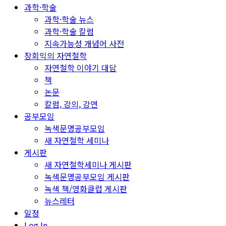
과학·학술
과학·학술 뉴스
과학·학술 칼럼
지속가능성 개념어 사전
장회익의 자연철학
자연철학 이야기 대담
책
논문
칼럼, 강의, 강연
공부모임
녹색문명공부모임
새 자연철학 세미나
게시판
새 자연철학세미나 게시판
녹색문명공부모임 게시판
녹색 책/영화클럽 게시판
뉴스레터
일정
Log In