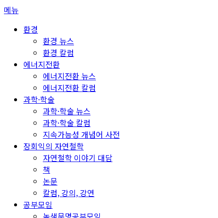
콘
메뉴
텐
환경
츠
환경 뉴스
로
환경 칼럼
바
에너지전환
로
에너지전환 뉴스
가
에너지전환 칼럼
기
과학·학술
과학·학술 뉴스
과학·학술 칼럼
지속가능성 개념어 사전
장회익의 자연철학
자연철학 이야기 대담
책
논문
칼럼, 강의, 강연
공부모임
녹색문명공부모임