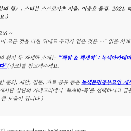
적분의 힘』. 스티븐 스트로가츠 지음. 이충호 옮김. 2021. 
.)
2:6 ~
 이 모든 것을 다한 뒤에도 우리가 얻은 것은 …” 읽을 차례
임의 취지 등 자세한 소개는
“‘책밤 & 책새벽’ : 녹색아카데
다”
(링크)를 참고해주세요.
한 문의, 제안, 질문, 자료 공유 등은
녹색문명공부모임 게
: 게시판 상단의 카테고리에서 ‘책새벽-목’을 선택하시고 
큰 도움이 됩니다.)
데미
greenacademy.kr@gmail.com