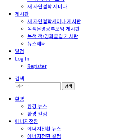
새 자연철학 세미나
게시판
새 자연철학세미나 게시판
녹색문명공부모임 게시판
녹색 책/영화클럽 게시판
뉴스레터
일정
Log In
Register
검색
검
색:
환경
환경 뉴스
환경 칼럼
에너지전환
에너지전환 뉴스
에너지전환 칼럼