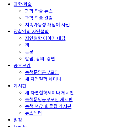
과학·학술
과학·학술 뉴스
과학·학술 칼럼
지속가능성 개념어 사전
장회익의 자연철학
자연철학 이야기 대담
책
논문
칼럼, 강의, 강연
공부모임
녹색문명공부모임
새 자연철학 세미나
게시판
새 자연철학세미나 게시판
녹색문명공부모임 게시판
녹색 책/영화클럽 게시판
뉴스레터
일정
Log In