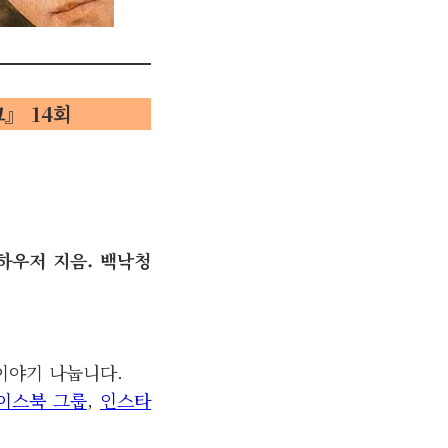
끄』
14회
 하우저 지음. 백낙청
 이야기 나눕니다.
이스북 그룹
,
인스타