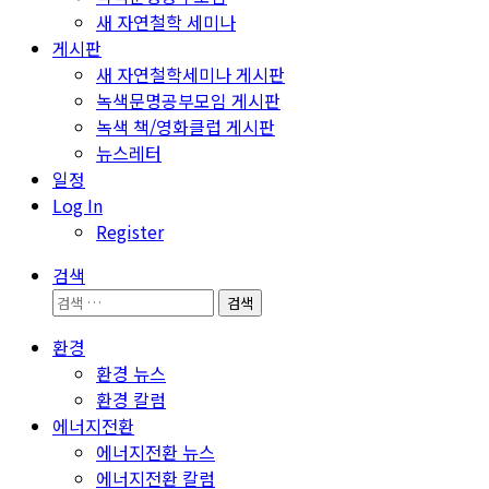
새 자연철학 세미나
게시판
새 자연철학세미나 게시판
녹색문명공부모임 게시판
녹색 책/영화클럽 게시판
뉴스레터
일정
Log In
Register
검색
검
색:
환경
환경 뉴스
환경 칼럼
에너지전환
에너지전환 뉴스
에너지전환 칼럼