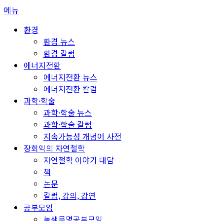
콘
메뉴
텐
환경
츠
환경 뉴스
로
환경 칼럼
바
에너지전환
로
에너지전환 뉴스
가
에너지전환 칼럼
기
과학·학술
과학·학술 뉴스
과학·학술 칼럼
지속가능성 개념어 사전
장회익의 자연철학
자연철학 이야기 대담
책
논문
칼럼, 강의, 강연
공부모임
녹색문명공부모임