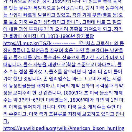
가 처음으로 완공된 것이 1869년입니다. 이 철도를 통해 동서
를 잇는 물류가 폭발적으로 늘어났습니다. 당시 미국 동부에서
는 산업이 빠르게 발달하고 있었고, 각종 기계 부품(벨트 등)으
로 들소 가죽 수요가 상당했다고 합니다. 그런데 바로 그 철도
에 대한 과잉 투자(투기)가 오히려 공황을 가져오게 되고, 장기
간 불황이 이어집니다. 1873-1896년 장기불황
https://l.muz.kr/TGZk ------------- 『부처스 크로싱』의 등
장인물들이 일확천금을 꿈꾸며 혹은 ‘자연’을 보겠다는 낭만을
품고 들소 떼를 찾아 콜로라도 산속으로 들어간 시기가 바로 이
때입니다. 들소 사냥을 대량으로(학살 수준으로) 하다보니, 들
소 수는 점점 줄어갔고, 들소를 잡으려면 더 멀리 더 깊이 들어
가야 했던 것입니다. 존 윌리엄스는 바로 그 고비가 되는 시점
에 등장인물들을 배치하고, 미국의 개척 신화의 폭력성과 취약
성을 보여주려 한 것 같습니다. 1800년대 초 미국 들소의 개체
수는 약 3천만~6천만 마리였는데, 1890년대가 되면 약 1천 마
리 이하로 떨어지게 됩니다. 현재 미국 들소 개체수는 수만 마
리 수준이고, 미국 국가 포유류로 지정해 보고하고 있다고 합니
다.
https://en.wikipedia.org/wiki/American_bison_hunting