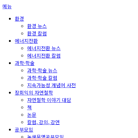
콘
메뉴
텐
환경
츠
환경 뉴스
로
환경 칼럼
바
에너지전환
로
에너지전환 뉴스
가
에너지전환 칼럼
기
과학·학술
과학·학술 뉴스
과학·학술 칼럼
지속가능성 개념어 사전
장회익의 자연철학
자연철학 이야기 대담
책
논문
칼럼, 강의, 강연
공부모임
녹색문명공부모임