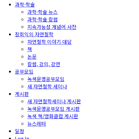
과학·학술
과학·학술 뉴스
과학·학술 칼럼
지속가능성 개념어 사전
장회익의 자연철학
자연철학 이야기 대담
책
논문
칼럼, 강의, 강연
공부모임
녹색문명공부모임
새 자연철학 세미나
게시판
새 자연철학세미나 게시판
녹색문명공부모임 게시판
녹색 책/영화클럽 게시판
뉴스레터
일정
Log In