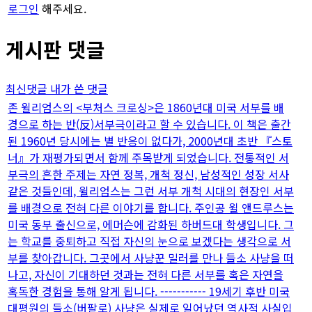
로그인
해주세요.
게시판 댓글
최신댓글
내가 쓴 댓글
존 윌리엄스의 <부처스 크로싱>은 1860년대 미국 서부를 배
경으로 하는 반(反)서부극이라고 할 수 있습니다. 이 책은 출간
된 1960년 당시에는 별 반응이 없다가, 2000년대 초반 『스토
너』가 재평가되면서 함께 주목받게 되었습니다. 전통적인 서
부극의 흔한 주제는 자연 정복, 개척 정신, 남성적인 성장 서사
같은 것들인데, 윌리엄스는 그런 서부 개척 시대의 현장인 서부
를 배경으로 전혀 다른 이야기를 합니다. 주인공 윌 앤드루스는
미국 동부 출신으로, 에머슨에 감화된 하버드대 학생입니다. 그
는 학교를 중퇴하고 직접 자신의 눈으로 보겠다는 생각으로 서
부를 찾아갑니다. 그곳에서 사냥꾼 밀러를 만나 들소 사냥을 떠
나고, 자신이 기대하던 것과는 전혀 다른 서부를 혹은 자연을
혹독한 경험을 통해 알게 됩니다. ----------- 19세기 후반 미국
대평원의 들소(버팔로) 사냥은 실제로 일어났던 역사적 사실입