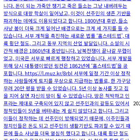
니다. 돈이 되는 가죽만 챙기고 죽은 들소는 그냥 내버려두는
방식으로 대량 학살이 일어났고, 이것이 선주민의 생존 기반을
파괴하는 데에도 이용되었다고 합니다. 1800년대 후반, 들소
사냥 붐이 더욱 크게 일어난 배경으로는 크게 세 가지를 들 수
있습니다. 서부 개척을 촉진하는 새로운 법률 ‘홈스테드법’, 대
륙 횡단 철도, 그리고 동부 지역의 산업 발달입니다. 소설의 시
간적 배경은 1860년대 중반입니다. 남북전쟁이 끝나갈 무렵이
었고, 미국은 서부로 빠르게 팽창하고 있었습니다. 서부 개발을
위해 당시 대통령이었던 링컨은 1862년에 ‘홈스테드법’을 공
포합니다. https://l.muz.kr/8rbl 서부에 일정 기간 이상 정착
하는 사람들에게 토지를 무상으로 지급하는 법률로, 한 가구당
무려 20만 평을 받을 수 있었습니다. 5년 이상 농사를 짓고 집
을 지어 살면 자신의 땅이 될 수 있었습니다. 땅은 척박하고 인
프라는 제대로 구축되어 있지 않고 선주민과의 갈등도 있어서
20
정착민들이 5년을 버텨내는 게 쉽지 않았다고 합니다. 그리고
이들이 정착하는 데 선주민이 방해되었기 때문에, 이주민들과
정치인들은 돈도 되고 선주민의 생활기반도 파괴할 수 있기 때
문에 들소 사냥을 더욱 열심히 했다고 합니다. 대륙 횡단 철도