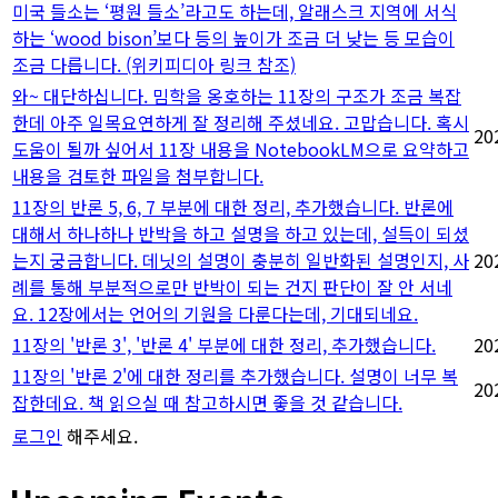
미국 들소는 ‘평원 들소’라고도 하는데, 알래스크 지역에 서식
하는 ‘wood bison’보다 등의 높이가 조금 더 낮는 등 모습이
조금 다릅니다. (위키피디아 링크 참조)
와~ 대단하십니다. 밈학을 옹호하는 11장의 구조가 조금 복잡
한데 아주 일목요연하게 잘 정리해 주셨네요. 고맙습니다. 혹시
20
도움이 될까 싶어서 11장 내용을 NotebookLM으로 요약하고
내용을 검토한 파일을 첨부합니다.
11장의 반론 5, 6, 7 부분에 대한 정리, 추가했습니다. 반론에
대해서 하나하나 반박을 하고 설명을 하고 있는데, 설득이 되셨
는지 궁금합니다. 데닛의 설명이 충분히 일반화된 설명인지, 사
20
례를 통해 부분적으로만 반박이 되는 건지 판단이 잘 안 서네
요. 12장에서는 언어의 기원을 다룬다는데, 기대되네요.
11장의 '반론 3', '반론 4' 부분에 대한 정리, 추가했습니다.
20
11장의 '반론 2'에 대한 정리를 추가했습니다. 설명이 너무 복
20
잡한데요. 책 읽으실 때 참고하시면 좋을 것 같습니다.
로그인
해주세요.