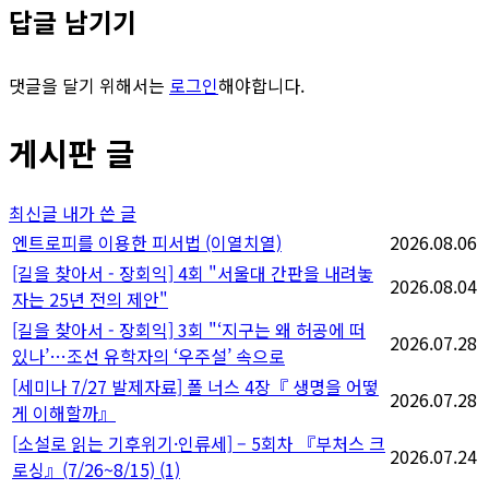
답글 남기기
댓글을 달기 위해서는
로그인
해야합니다.
게시판 글
최신글
내가 쓴 글
엔트로피를 이용한 피서법 (이열치열)
2026.08.06
[길을 찾아서 - 장회익] 4회 "서울대 간판을 내려놓
2026.08.04
자는 25년 전의 제안"
[길을 찾아서 - 장회익] 3회 "‘지구는 왜 허공에 떠
2026.07.28
있나’…조선 유학자의 ‘우주설’ 속으로
[세미나 7/27 발제자료] 폴 너스 4장『 생명을 어떻
2026.07.28
게 이해할까』
[소설로 읽는 기후위기·인류세] – 5회차 『부처스 크
2026.07.24
로싱』(7/26~8/15)
(1)