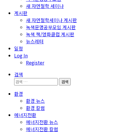
새 자연철학 세미나
게시판
새 자연철학세미나 게시판
녹색문명공부모임 게시판
녹색 책/영화클럽 게시판
뉴스레터
일정
Log In
Register
검색
검
색:
환경
환경 뉴스
환경 칼럼
에너지전환
에너지전환 뉴스
에너지전환 칼럼