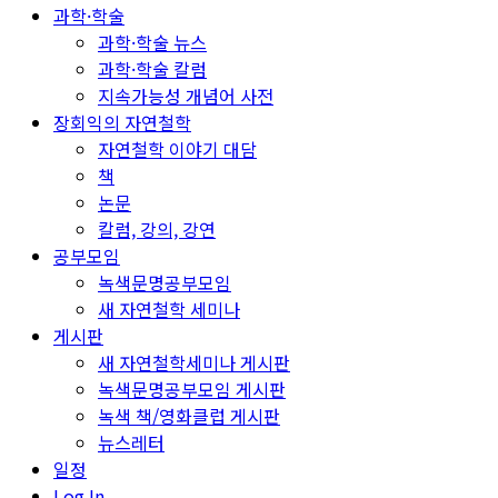
과학·학술
과학·학술 뉴스
과학·학술 칼럼
지속가능성 개념어 사전
장회익의 자연철학
자연철학 이야기 대담
책
논문
칼럼, 강의, 강연
공부모임
녹색문명공부모임
새 자연철학 세미나
게시판
새 자연철학세미나 게시판
녹색문명공부모임 게시판
녹색 책/영화클럽 게시판
뉴스레터
일정
Log In