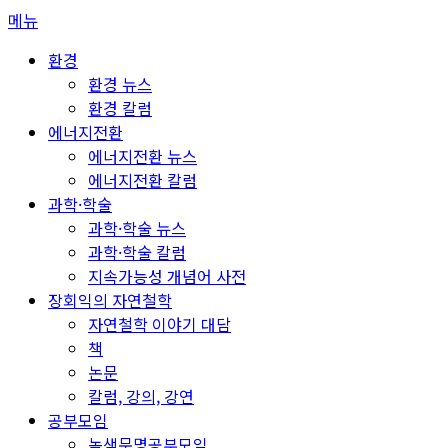
콘
메뉴
텐
환경
츠
환경 뉴스
로
환경 칼럼
바
에너지전환
로
에너지전환 뉴스
가
에너지전환 칼럼
기
과학·학술
과학·학술 뉴스
과학·학술 칼럼
지속가능성 개념어 사전
장회익의 자연철학
자연철학 이야기 대담
책
논문
칼럼, 강의, 강연
공부모임
녹색문명공부모임