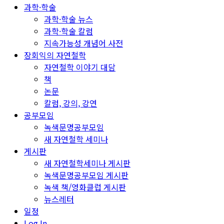
과학·학술
과학·학술 뉴스
과학·학술 칼럼
지속가능성 개념어 사전
장회익의 자연철학
자연철학 이야기 대담
책
논문
칼럼, 강의, 강연
공부모임
녹색문명공부모임
새 자연철학 세미나
게시판
새 자연철학세미나 게시판
녹색문명공부모임 게시판
녹색 책/영화클럽 게시판
뉴스레터
일정
Log In