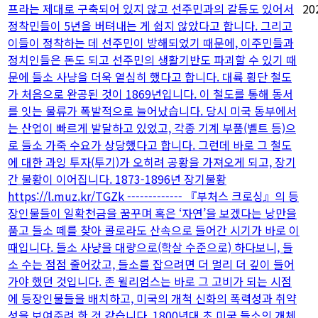
프라는 제대로 구축되어 있지 않고 선주민과의 갈등도 있어서
20
정착민들이 5년을 버텨내는 게 쉽지 않았다고 합니다. 그리고
이들이 정착하는 데 선주민이 방해되었기 때문에, 이주민들과
정치인들은 돈도 되고 선주민의 생활기반도 파괴할 수 있기 때
문에 들소 사냥을 더욱 열심히 했다고 합니다. 대륙 횡단 철도
가 처음으로 완공된 것이 1869년입니다. 이 철도를 통해 동서
를 잇는 물류가 폭발적으로 늘어났습니다. 당시 미국 동부에서
는 산업이 빠르게 발달하고 있었고, 각종 기계 부품(벨트 등)으
로 들소 가죽 수요가 상당했다고 합니다. 그런데 바로 그 철도
에 대한 과잉 투자(투기)가 오히려 공황을 가져오게 되고, 장기
간 불황이 이어집니다. 1873-1896년 장기불황
https://l.muz.kr/TGZk ------------- 『부처스 크로싱』의 등
장인물들이 일확천금을 꿈꾸며 혹은 ‘자연’을 보겠다는 낭만을
품고 들소 떼를 찾아 콜로라도 산속으로 들어간 시기가 바로 이
때입니다. 들소 사냥을 대량으로(학살 수준으로) 하다보니, 들
소 수는 점점 줄어갔고, 들소를 잡으려면 더 멀리 더 깊이 들어
가야 했던 것입니다. 존 윌리엄스는 바로 그 고비가 되는 시점
에 등장인물들을 배치하고, 미국의 개척 신화의 폭력성과 취약
성을 보여주려 한 것 같습니다. 1800년대 초 미국 들소의 개체