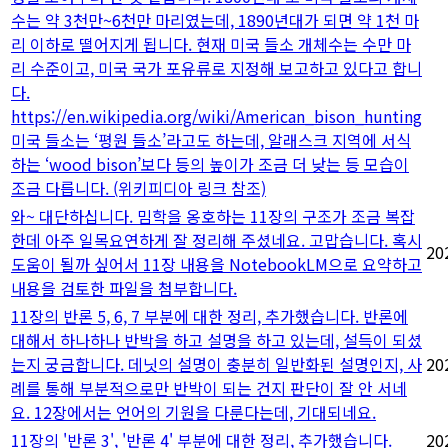
수는 약 3천만~6천만 마리였는데, 1890년대가 되면 약 1천 마
리 이하로 떨어지게 됩니다. 현재 미국 들소 개체수는 수만 마
리 수준이고, 미국 국가 포유류로 지정해 보고하고 있다고 합니
다.
https://en.wikipedia.org/wiki/American_bison_hunting
미국 들소는 ‘평원 들소’라고도 하는데, 알래스크 지역에 서식
하는 ‘wood bison’보다 등의 높이가 조금 더 낮는 등 모습이
조금 다릅니다. (위키피디아 링크 참조)
와~ 대단하십니다. 밈학을 옹호하는 11장의 구조가 조금 복잡
한데 아주 일목요연하게 잘 정리해 주셨네요. 고맙습니다. 혹시
20
도움이 될까 싶어서 11장 내용을 NotebookLM으로 요약하고
내용을 검토한 파일을 첨부합니다.
11장의 반론 5, 6, 7 부분에 대한 정리, 추가했습니다. 반론에
대해서 하나하나 반박을 하고 설명을 하고 있는데, 설득이 되셨
는지 궁금합니다. 데닛의 설명이 충분히 일반화된 설명인지, 사
20
례를 통해 부분적으로만 반박이 되는 건지 판단이 잘 안 서네
요. 12장에서는 언어의 기원을 다룬다는데, 기대되네요.
11장의 '반론 3', '반론 4' 부분에 대한 정리, 추가했습니다.
20