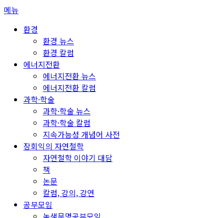
콘
메뉴
텐
환경
츠
환경 뉴스
로
환경 칼럼
바
에너지전환
로
에너지전환 뉴스
가
에너지전환 칼럼
기
과학·학술
과학·학술 뉴스
과학·학술 칼럼
지속가능성 개념어 사전
장회익의 자연철학
자연철학 이야기 대담
책
논문
칼럼, 강의, 강연
공부모임
녹색문명공부모임