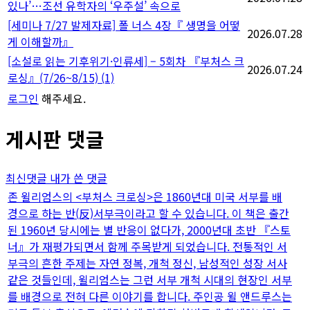
있나’…조선 유학자의 ‘우주설’ 속으로
[세미나 7/27 발제자료] 폴 너스 4장『 생명을 어떻
2026.07.28
게 이해할까』
[소설로 읽는 기후위기·인류세] – 5회차 『부처스 크
2026.07.24
로싱』(7/26~8/15)
(1)
로그인
해주세요.
게시판 댓글
최신댓글
내가 쓴 댓글
존 윌리엄스의 <부처스 크로싱>은 1860년대 미국 서부를 배
경으로 하는 반(反)서부극이라고 할 수 있습니다. 이 책은 출간
된 1960년 당시에는 별 반응이 없다가, 2000년대 초반 『스토
너』가 재평가되면서 함께 주목받게 되었습니다. 전통적인 서
부극의 흔한 주제는 자연 정복, 개척 정신, 남성적인 성장 서사
같은 것들인데, 윌리엄스는 그런 서부 개척 시대의 현장인 서부
를 배경으로 전혀 다른 이야기를 합니다. 주인공 윌 앤드루스는