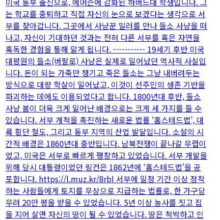
미국 동부 출신으로, 에머슨에 감화된 하버드대 학생입니다. 그
는 학교를 중퇴하고 직접 자신의 눈으로 보겠다는 생각으로 서
부를 찾아갑니다. 그곳에서 사냥꾼 밀러를 만나 들소 사냥을 떠
나고, 자신이 기대하던 것과는 전혀 다른 서부를 혹은 자연을
혹독한 경험을 통해 알게 됩니다. ----------- 19세기 후반 미국
대평원의 들소(버팔로) 사냥은 실제로 일어났던 역사적 사실입
니다. 돈이 되는 가죽만 챙기고 죽은 들소는 그냥 내버려두는
방식으로 대량 학살이 일어났고, 이것이 선주민의 생존 기반을
파괴하는 데에도 이용되었다고 합니다. 1800년대 후반, 들소
사냥 붐이 더욱 크게 일어난 배경으로는 크게 세 가지를 들 수
있습니다. 서부 개척을 촉진하는 새로운 법률 ‘홈스테드법’, 대
륙 횡단 철도, 그리고 동부 지역의 산업 발달입니다. 소설의 시
간적 배경은 1860년대 중반입니다. 남북전쟁이 끝나갈 무렵이
었고, 미국은 서부로 빠르게 팽창하고 있었습니다. 서부 개발을
위해 당시 대통령이었던 링컨은 1862년에 ‘홈스테드법’을 공
포합니다. https://l.muz.kr/8rbl 서부에 일정 기간 이상 정착
하는 사람들에게 토지를 무상으로 지급하는 법률로, 한 가구당
무려 20만 평을 받을 수 있었습니다. 5년 이상 농사를 짓고 집
을 지어 살면 자신의 땅이 될 수 있었습니다. 땅은 척박하고 인