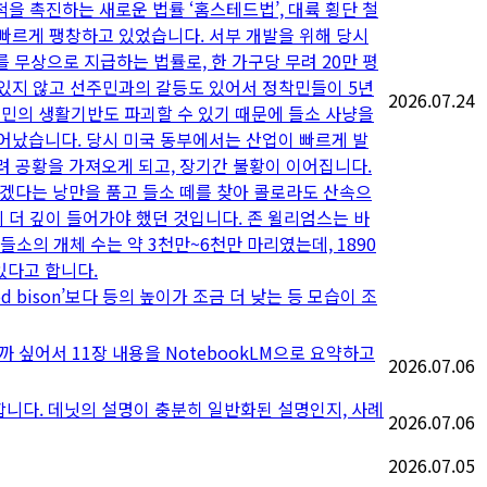
척을 촉진하는 새로운 법률 ‘홈스테드법’, 대륙 횡단 철
 빠르게 팽창하고 있었습니다. 서부 개발을 위해 당시
지를 무상으로 지급하는 법률로, 한 가구당 무려 20만 평
어 있지 않고 선주민과의 갈등도 있어서 정착민들이 5년
2026.07.24
주민의 생활기반도 파괴할 수 있기 때문에 들소 사냥을
늘어났습니다. 당시 미국 동부에서는 산업이 빠르게 발
히려 공황을 가져오게 되고, 장기간 불황이 이어집니다.
연’을 보겠다는 낭만을 품고 들소 떼를 찾아 콜로라도 산속으
리 더 깊이 들어가야 했던 것입니다. 존 윌리엄스는 바
들소의 개체 수는 약 3천만~6천만 마리였는데, 1890
있다고 합니다.
wood bison’보다 등의 높이가 조금 더 낮는 등 모습이 조
 싶어서 11장 내용을 NotebookLM으로 요약하고
2026.07.06
금합니다. 데닛의 설명이 충분히 일반화된 설명인지, 사례
2026.07.06
2026.07.05