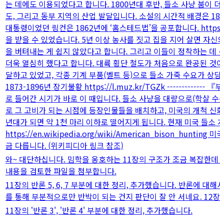
는 데에도 이용되었다고 합니다. 1800년대 후반, 들소 사냥 붐이 
도, 그리고 동부 지역의 산업 발달입니다. 소설의 시간적 배경은 
대통령이었던 링컨은 1862년에 ‘홈스테드법’을 공포합니다. https:
을 받을 수 있었습니다. 5년 이상 농사를 짓고 집을 지어 살면 
을 버텨내는 게 쉽지 않았다고 합니다. 그리고 이들이 정착하는 
더욱 열심히 했다고 합니다. 대륙 횡단 철도가 처음으로 완공된 것
달하고 있었고, 각종 기계 부품(벨트 등)으로 들소 가죽 수요가 상
1873-1896년 장기불황 https://l.muz.kr/TGZk ----
로 들어간 시기가 바로 이 때입니다. 들소 사냥을 대량으로(학살 수
로 그 고비가 되는 시점에 등장인물들을 배치하고, 미국의 개척 신화
년대가 되면 약 1천 마리 이하로 떨어지게 됩니다. 현재 미국 들소
https://en.wikipedia.org/wiki/American_bison_
금 다릅니다. (위키피디아 링크 참조)
와~ 대단하십니다. 밈학을 옹호하는 11장의 구조가 조금 복잡한데 
내용을 검토한 파일을 첨부합니다.
11장의 반론 5, 6, 7 부분에 대한 정리, 추가했습니다. 반론에
를 통해 부분적으로만 반박이 되는 건지 판단이 잘 안 서네요. 1
11장의 '반론 3', '반론 4' 부분에 대한 정리, 추가했습니다.