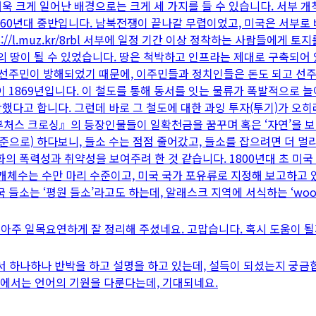
더욱 크게 일어난 배경으로는 크게 세 가지를 들 수 있습니다. 서부 개
1860년대 중반입니다. 남북전쟁이 끝나갈 무렵이었고, 미국은 서부로
//l.muz.kr/8rbl 서부에 일정 기간 이상 정착하는 사람들에게 토
자신의 땅이 될 수 있었습니다. 땅은 척박하고 인프라는 제대로 구축되
데 선주민이 방해되었기 때문에, 이주민들과 정치인들은 돈도 되고 선
이 1869년입니다. 이 철도를 통해 동서를 잇는 물류가 폭발적으로 
당했다고 합니다. 그런데 바로 그 철도에 대한 과잉 투자(투기)가 오
--------- 『부처스 크로싱』의 등장인물들이 일확천금을 꿈꾸며 혹은 ‘자
준으로) 하다보니, 들소 수는 점점 줄어갔고, 들소를 잡으려면 더 멀
의 폭력성과 취약성을 보여주려 한 것 같습니다. 1800년대 초 미국 
 개체수는 수만 마리 수준이고, 미국 국가 포유류로 지정해 보고하고 
hunting 미국 들소는 ‘평원 들소’라고도 하는데, 알래스크 지역에 서식하는 ‘
아주 일목요연하게 잘 정리해 주셨네요. 고맙습니다. 혹시 도움이 될까
 대해서 하나하나 반박을 하고 설명을 하고 있는데, 설득이 되셨는지 궁
2장에서는 언어의 기원을 다룬다는데, 기대되네요.