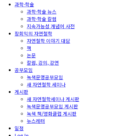
과학·학술
과학·학술 뉴스
과학·학술 칼럼
지속가능성 개념어 사전
장회익의 자연철학
자연철학 이야기 대담
책
논문
칼럼, 강의, 강연
공부모임
녹색문명공부모임
새 자연철학 세미나
게시판
새 자연철학세미나 게시판
녹색문명공부모임 게시판
녹색 책/영화클럽 게시판
뉴스레터
일정
Log In