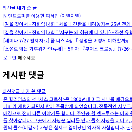
최신글
내가 쓴 글
N
엔트로피를 이용한 피서법 (이열치열)
[길을 찾아서 - 장회익] 4회 "서울대 간판을 내려놓자는 25년 전의
[길을 찾아서 - 장회익] 3회 "‘지구는 왜 허공에 떠 있나’…조선 유
[세미나 7/27 발제자료] 폴 너스 4장『 생명을 어떻게 이해할까』
[소설로 읽는 기후위기·인류세] – 5회차 『부처스 크로싱』(7/26~8
로그인
해주세요.
게시판 댓글
최신댓글
내가 쓴 댓글
존 윌리엄스의 <부처스 크로싱>은 1860년대 미국 서부를 배경으로 
너』가 재평가되면서 함께 주목받게 되었습니다. 전통적인 서부극의 
배경으로 전혀 다른 이야기를 합니다. 주인공 윌 앤드루스는 미국
를 찾아갑니다. 그곳에서 사냥꾼 밀러를 만나 들소 사냥을 떠나고, 자신
원의 들소(버팔로) 사냥은 실제로 일어났던 역사적 사실입니다. 돈