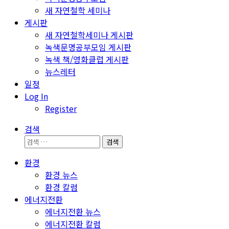
새 자연철학 세미나
게시판
새 자연철학세미나 게시판
녹색문명공부모임 게시판
녹색 책/영화클럽 게시판
뉴스레터
일정
Log In
Register
검색
검
색:
환경
환경 뉴스
환경 칼럼
에너지전환
에너지전환 뉴스
에너지전환 칼럼