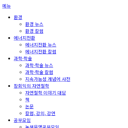
콘
메뉴
텐
환경
츠
환경 뉴스
로
환경 칼럼
바
에너지전환
로
에너지전환 뉴스
가
에너지전환 칼럼
기
과학·학술
과학·학술 뉴스
과학·학술 칼럼
지속가능성 개념어 사전
장회익의 자연철학
자연철학 이야기 대담
책
논문
칼럼, 강의, 강연
공부모임
녹색문명공부모임