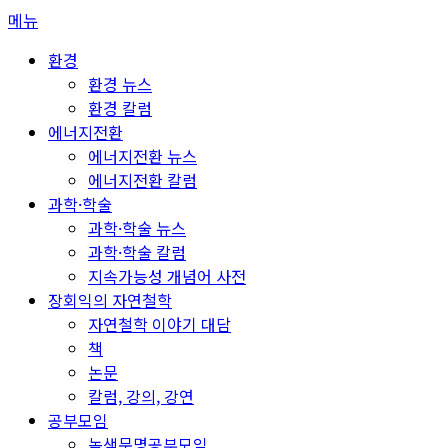
콘
메뉴
텐
환경
츠
환경 뉴스
로
환경 칼럼
바
에너지전환
로
에너지전환 뉴스
가
에너지전환 칼럼
기
과학·학술
과학·학술 뉴스
과학·학술 칼럼
지속가능성 개념어 사전
장회익의 자연철학
자연철학 이야기 대담
책
논문
칼럼, 강의, 강연
공부모임
녹색문명공부모임