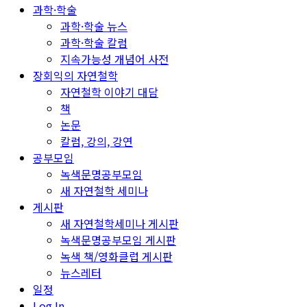
과학·학술
과학·학술 뉴스
과학·학술 칼럼
지속가능성 개념어 사전
장회익의 자연철학
자연철학 이야기 대담
책
논문
칼럼, 강의, 강연
공부모임
녹색문명공부모임
새 자연철학 세미나
게시판
새 자연철학세미나 게시판
녹색문명공부모임 게시판
녹색 책/영화클럽 게시판
뉴스레터
일정
Log In