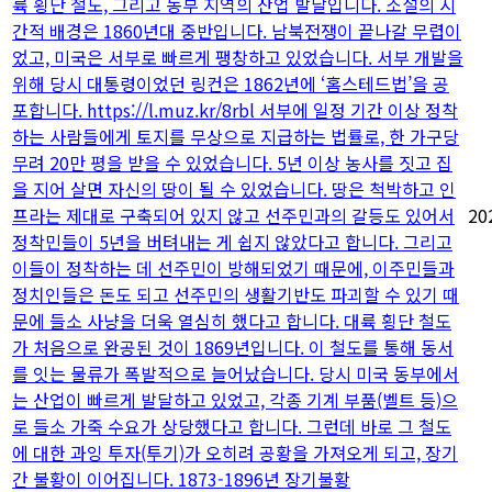
륙 횡단 철도, 그리고 동부 지역의 산업 발달입니다. 소설의 시
간적 배경은 1860년대 중반입니다. 남북전쟁이 끝나갈 무렵이
었고, 미국은 서부로 빠르게 팽창하고 있었습니다. 서부 개발을
위해 당시 대통령이었던 링컨은 1862년에 ‘홈스테드법’을 공
포합니다. https://l.muz.kr/8rbl 서부에 일정 기간 이상 정착
하는 사람들에게 토지를 무상으로 지급하는 법률로, 한 가구당
무려 20만 평을 받을 수 있었습니다. 5년 이상 농사를 짓고 집
을 지어 살면 자신의 땅이 될 수 있었습니다. 땅은 척박하고 인
프라는 제대로 구축되어 있지 않고 선주민과의 갈등도 있어서
20
정착민들이 5년을 버텨내는 게 쉽지 않았다고 합니다. 그리고
이들이 정착하는 데 선주민이 방해되었기 때문에, 이주민들과
정치인들은 돈도 되고 선주민의 생활기반도 파괴할 수 있기 때
문에 들소 사냥을 더욱 열심히 했다고 합니다. 대륙 횡단 철도
가 처음으로 완공된 것이 1869년입니다. 이 철도를 통해 동서
를 잇는 물류가 폭발적으로 늘어났습니다. 당시 미국 동부에서
는 산업이 빠르게 발달하고 있었고, 각종 기계 부품(벨트 등)으
로 들소 가죽 수요가 상당했다고 합니다. 그런데 바로 그 철도
에 대한 과잉 투자(투기)가 오히려 공황을 가져오게 되고, 장기
간 불황이 이어집니다. 1873-1896년 장기불황