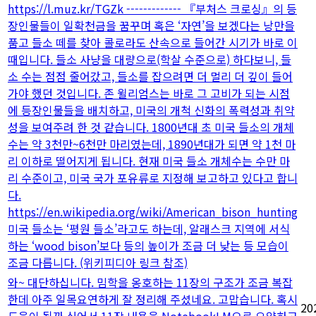
https://l.muz.kr/TGZk ------------- 『부처스 크로싱』의 등
장인물들이 일확천금을 꿈꾸며 혹은 ‘자연’을 보겠다는 낭만을
품고 들소 떼를 찾아 콜로라도 산속으로 들어간 시기가 바로 이
때입니다. 들소 사냥을 대량으로(학살 수준으로) 하다보니, 들
소 수는 점점 줄어갔고, 들소를 잡으려면 더 멀리 더 깊이 들어
가야 했던 것입니다. 존 윌리엄스는 바로 그 고비가 되는 시점
에 등장인물들을 배치하고, 미국의 개척 신화의 폭력성과 취약
성을 보여주려 한 것 같습니다. 1800년대 초 미국 들소의 개체
수는 약 3천만~6천만 마리였는데, 1890년대가 되면 약 1천 마
리 이하로 떨어지게 됩니다. 현재 미국 들소 개체수는 수만 마
리 수준이고, 미국 국가 포유류로 지정해 보고하고 있다고 합니
다.
https://en.wikipedia.org/wiki/American_bison_hunting
미국 들소는 ‘평원 들소’라고도 하는데, 알래스크 지역에 서식
하는 ‘wood bison’보다 등의 높이가 조금 더 낮는 등 모습이
조금 다릅니다. (위키피디아 링크 참조)
와~ 대단하십니다. 밈학을 옹호하는 11장의 구조가 조금 복잡
한데 아주 일목요연하게 잘 정리해 주셨네요. 고맙습니다. 혹시
20