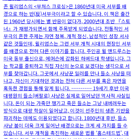
존 윌리엄스의 <부처스 크로싱>은 1860년대 미국 서부를 배
경으로 하는 반(反)서부극이라고 할 수 있습니다. 이 책은 출간
된 1960년 당시에는 별 반응이 없다가, 2000년대 초반 『스토
너』가 재평가되면서 함께 주목받게 되었습니다. 전통적인 서
부극의 흔한 주제는 자연 정복, 개척 정신, 남성적인 성장 서사
같은 것들인데, 윌리엄스는 그런 서부 개척 시대의 현장인 서부
를 배경으로 전혀 다른 이야기를 합니다. 주인공 윌 앤드루스는
미국 동부 출신으로, 에머슨에 감화된 하버드대 학생입니다. 그
는 학교를 중퇴하고 직접 자신의 눈으로 보겠다는 생각으로 서
부를 찾아갑니다. 그곳에서 사냥꾼 밀러를 만나 들소 사냥을 떠
나고, 자신이 기대하던 것과는 전혀 다른 서부를 혹은 자연을
혹독한 경험을 통해 알게 됩니다. ----------- 19세기 후반 미국
대평원의 들소(버팔로) 사냥은 실제로 일어났던 역사적 사실입
니다. 돈이 되는 가죽만 챙기고 죽은 들소는 그냥 내버려두는
방식으로 대량 학살이 일어났고, 이것이 선주민의 생존 기반을
파괴하는 데에도 이용되었다고 합니다. 1800년대 후반, 들소
사냥 붐이 더욱 크게 일어난 배경으로는 크게 세 가지를 들 수
있습니다. 서부 개척을 촉진하는 새로운 법률 ‘홈스테드법’, 대