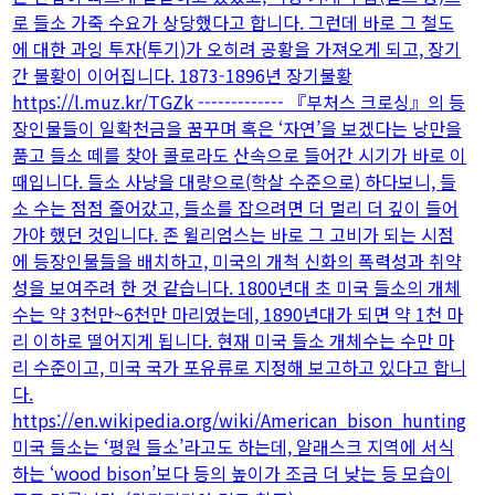
로 들소 가죽 수요가 상당했다고 합니다. 그런데 바로 그 철도
에 대한 과잉 투자(투기)가 오히려 공황을 가져오게 되고, 장기
간 불황이 이어집니다. 1873-1896년 장기불황
https://l.muz.kr/TGZk ------------- 『부처스 크로싱』의 등
장인물들이 일확천금을 꿈꾸며 혹은 ‘자연’을 보겠다는 낭만을
품고 들소 떼를 찾아 콜로라도 산속으로 들어간 시기가 바로 이
때입니다. 들소 사냥을 대량으로(학살 수준으로) 하다보니, 들
소 수는 점점 줄어갔고, 들소를 잡으려면 더 멀리 더 깊이 들어
가야 했던 것입니다. 존 윌리엄스는 바로 그 고비가 되는 시점
에 등장인물들을 배치하고, 미국의 개척 신화의 폭력성과 취약
성을 보여주려 한 것 같습니다. 1800년대 초 미국 들소의 개체
수는 약 3천만~6천만 마리였는데, 1890년대가 되면 약 1천 마
리 이하로 떨어지게 됩니다. 현재 미국 들소 개체수는 수만 마
리 수준이고, 미국 국가 포유류로 지정해 보고하고 있다고 합니
다.
https://en.wikipedia.org/wiki/American_bison_hunting
미국 들소는 ‘평원 들소’라고도 하는데, 알래스크 지역에 서식
하는 ‘wood bison’보다 등의 높이가 조금 더 낮는 등 모습이