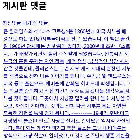
게시판 댓글
최신댓글
내가 쓴 댓글
존 윌리엄스의 <부처스 크로싱>은 1860년대 미국 서부를 배
경으로 하는 반(反)서부극이라고 할 수 있습니다. 이 책은 출간
된 1960년 당시에는 별 반응이 없다가, 2000년대 초반 『스토
너』가 재평가되면서 함께 주목받게 되었습니다. 전통적인 서
부극의 흔한 주제는 자연 정복, 개척 정신, 남성적인 성장 서사
같은 것들인데, 윌리엄스는 그런 서부 개척 시대의 현장인 서부
를 배경으로 전혀 다른 이야기를 합니다. 주인공 윌 앤드루스는
미국 동부 출신으로, 에머슨에 감화된 하버드대 학생입니다. 그
는 학교를 중퇴하고 직접 자신의 눈으로 보겠다는 생각으로 서
부를 찾아갑니다. 그곳에서 사냥꾼 밀러를 만나 들소 사냥을 떠
나고, 자신이 기대하던 것과는 전혀 다른 서부를 혹은 자연을
혹독한 경험을 통해 알게 됩니다. ----------- 19세기 후반 미국
대평원의 들소(버팔로) 사냥은 실제로 일어났던 역사적 사실입
니다. 돈이 되는 가죽만 챙기고 죽은 들소는 그냥 내버려두는
방식으로 대량 학살이 일어났고, 이것이 선주민의 생존 기반을