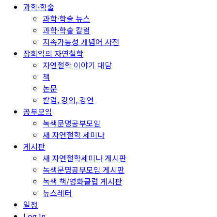
과학·학술
과학·학술 뉴스
과학·학술 칼럼
지속가능성 개념어 사전
장회익의 자연철학
자연철학 이야기 대담
책
논문
칼럼, 강의, 강연
공부모임
녹색문명공부모임
새 자연철학 세미나
게시판
새 자연철학세미나 게시판
녹색문명공부모임 게시판
녹색 책/영화클럽 게시판
뉴스레터
일정
Log In