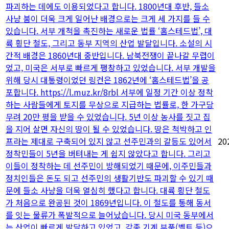
파괴하는 데에도 이용되었다고 합니다. 1800년대 후반, 들소
사냥 붐이 더욱 크게 일어난 배경으로는 크게 세 가지를 들 수
있습니다. 서부 개척을 촉진하는 새로운 법률 ‘홈스테드법’, 대
륙 횡단 철도, 그리고 동부 지역의 산업 발달입니다. 소설의 시
간적 배경은 1860년대 중반입니다. 남북전쟁이 끝나갈 무렵이
었고, 미국은 서부로 빠르게 팽창하고 있었습니다. 서부 개발을
위해 당시 대통령이었던 링컨은 1862년에 ‘홈스테드법’을 공
포합니다. https://l.muz.kr/8rbl 서부에 일정 기간 이상 정착
하는 사람들에게 토지를 무상으로 지급하는 법률로, 한 가구당
무려 20만 평을 받을 수 있었습니다. 5년 이상 농사를 짓고 집
을 지어 살면 자신의 땅이 될 수 있었습니다. 땅은 척박하고 인
프라는 제대로 구축되어 있지 않고 선주민과의 갈등도 있어서
20
정착민들이 5년을 버텨내는 게 쉽지 않았다고 합니다. 그리고
이들이 정착하는 데 선주민이 방해되었기 때문에, 이주민들과
정치인들은 돈도 되고 선주민의 생활기반도 파괴할 수 있기 때
문에 들소 사냥을 더욱 열심히 했다고 합니다. 대륙 횡단 철도
가 처음으로 완공된 것이 1869년입니다. 이 철도를 통해 동서
를 잇는 물류가 폭발적으로 늘어났습니다. 당시 미국 동부에서
는 산업이 빠르게 발달하고 있었고, 각종 기계 부품(벨트 등)으