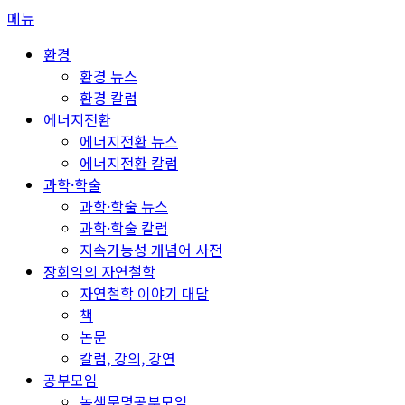
콘
메뉴
텐
환경
츠
환경 뉴스
로
환경 칼럼
바
에너지전환
로
에너지전환 뉴스
가
에너지전환 칼럼
기
과학·학술
과학·학술 뉴스
과학·학술 칼럼
지속가능성 개념어 사전
장회익의 자연철학
자연철학 이야기 대담
책
논문
칼럼, 강의, 강연
공부모임
녹색문명공부모임