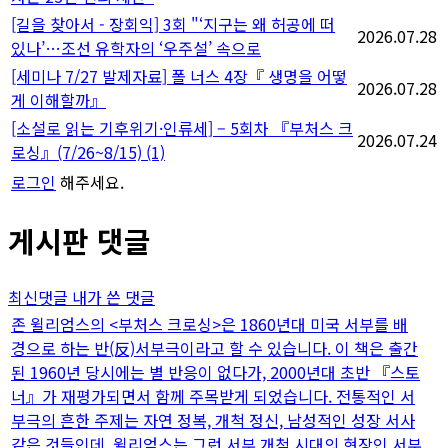
[길을 찾아서 - 장회익] 3회 "‘지구는 왜 허공에 떠
2026.07.28
있나’…조선 유학자의 ‘우주설’ 속으로
[세미나 7/27 발제자료] 폴 너스 4장『 생명을 어떻
2026.07.28
게 이해할까』
[소설로 읽는 기후위기·인류세] – 5회차 『부처스 크
2026.07.24
로싱』(7/26~8/15)
(1)
로그인
해주세요.
게시판 댓글
최신댓글
내가 쓴 댓글
존 윌리엄스의 <부처스 크로싱>은 1860년대 미국 서부를 배
경으로 하는 반(反)서부극이라고 할 수 있습니다. 이 책은 출간
된 1960년 당시에는 별 반응이 없다가, 2000년대 초반 『스토
너』가 재평가되면서 함께 주목받게 되었습니다. 전통적인 서
부극의 흔한 주제는 자연 정복, 개척 정신, 남성적인 성장 서사
같은 것들인데, 윌리엄스는 그런 서부 개척 시대의 현장인 서부