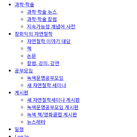
과학·학술
과학·학술 뉴스
과학·학술 칼럼
지속가능성 개념어 사전
장회익의 자연철학
자연철학 이야기 대담
책
논문
칼럼, 강의, 강연
공부모임
녹색문명공부모임
새 자연철학 세미나
게시판
새 자연철학세미나 게시판
녹색문명공부모임 게시판
녹색 책/영화클럽 게시판
뉴스레터
일정
Log In