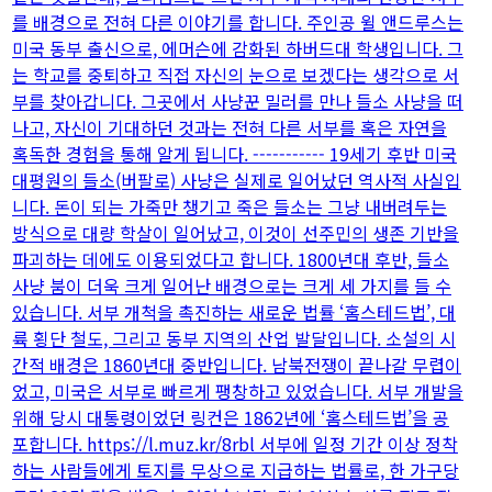
를 배경으로 전혀 다른 이야기를 합니다. 주인공 윌 앤드루스는
미국 동부 출신으로, 에머슨에 감화된 하버드대 학생입니다. 그
는 학교를 중퇴하고 직접 자신의 눈으로 보겠다는 생각으로 서
부를 찾아갑니다. 그곳에서 사냥꾼 밀러를 만나 들소 사냥을 떠
나고, 자신이 기대하던 것과는 전혀 다른 서부를 혹은 자연을
혹독한 경험을 통해 알게 됩니다. ----------- 19세기 후반 미국
대평원의 들소(버팔로) 사냥은 실제로 일어났던 역사적 사실입
니다. 돈이 되는 가죽만 챙기고 죽은 들소는 그냥 내버려두는
방식으로 대량 학살이 일어났고, 이것이 선주민의 생존 기반을
파괴하는 데에도 이용되었다고 합니다. 1800년대 후반, 들소
사냥 붐이 더욱 크게 일어난 배경으로는 크게 세 가지를 들 수
있습니다. 서부 개척을 촉진하는 새로운 법률 ‘홈스테드법’, 대
륙 횡단 철도, 그리고 동부 지역의 산업 발달입니다. 소설의 시
간적 배경은 1860년대 중반입니다. 남북전쟁이 끝나갈 무렵이
었고, 미국은 서부로 빠르게 팽창하고 있었습니다. 서부 개발을
위해 당시 대통령이었던 링컨은 1862년에 ‘홈스테드법’을 공
포합니다. https://l.muz.kr/8rbl 서부에 일정 기간 이상 정착
하는 사람들에게 토지를 무상으로 지급하는 법률로, 한 가구당