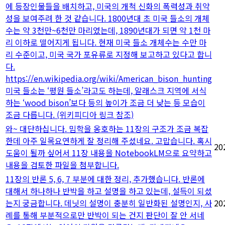
에 등장인물들을 배치하고, 미국의 개척 신화의 폭력성과 취약
성을 보여주려 한 것 같습니다. 1800년대 초 미국 들소의 개체
수는 약 3천만~6천만 마리였는데, 1890년대가 되면 약 1천 마
리 이하로 떨어지게 됩니다. 현재 미국 들소 개체수는 수만 마
리 수준이고, 미국 국가 포유류로 지정해 보고하고 있다고 합니
다.
https://en.wikipedia.org/wiki/American_bison_hunting
미국 들소는 ‘평원 들소’라고도 하는데, 알래스크 지역에 서식
하는 ‘wood bison’보다 등의 높이가 조금 더 낮는 등 모습이
조금 다릅니다. (위키피디아 링크 참조)
와~ 대단하십니다. 밈학을 옹호하는 11장의 구조가 조금 복잡
한데 아주 일목요연하게 잘 정리해 주셨네요. 고맙습니다. 혹시
20
도움이 될까 싶어서 11장 내용을 NotebookLM으로 요약하고
내용을 검토한 파일을 첨부합니다.
11장의 반론 5, 6, 7 부분에 대한 정리, 추가했습니다. 반론에
대해서 하나하나 반박을 하고 설명을 하고 있는데, 설득이 되셨
는지 궁금합니다. 데닛의 설명이 충분히 일반화된 설명인지, 사
20
례를 통해 부분적으로만 반박이 되는 건지 판단이 잘 안 서네