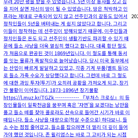
무려 20만 평을 받을 수 있었습니다. 5년 이상 농사를 짓고 집
을 지어 살면 자신의 땅이 될 수 있었습니다. 땅은 척박하고 인
프라는 제대로 구축되어 있지 않고 선주민과의 갈등도 있어서
20
정착민들이 5년을 버텨내는 게 쉽지 않았다고 합니다. 그리고
이들이 정착하는 데 선주민이 방해되었기 때문에, 이주민들과
정치인들은 돈도 되고 선주민의 생활기반도 파괴할 수 있기 때
문에 들소 사냥을 더욱 열심히 했다고 합니다. 대륙 횡단 철도
가 처음으로 완공된 것이 1869년입니다. 이 철도를 통해 동서
를 잇는 물류가 폭발적으로 늘어났습니다. 당시 미국 동부에서
는 산업이 빠르게 발달하고 있었고, 각종 기계 부품(벨트 등)으
로 들소 가죽 수요가 상당했다고 합니다. 그런데 바로 그 철도
에 대한 과잉 투자(투기)가 오히려 공황을 가져오게 되고, 장기
간 불황이 이어집니다. 1873-1896년 장기불황
https://l.muz.kr/TGZk ------------- 『부처스 크로싱』의 등
장인물들이 일확천금을 꿈꾸며 혹은 ‘자연’을 보겠다는 낭만을
품고 들소 떼를 찾아 콜로라도 산속으로 들어간 시기가 바로 이
때입니다. 들소 사냥을 대량으로(학살 수준으로) 하다보니, 들
소 수는 점점 줄어갔고, 들소를 잡으려면 더 멀리 더 깊이 들어
가야 했던 것입니다. 존 윌리엄스는 바로 그 고비가 되는 시점