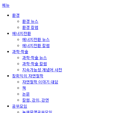
콘
메뉴
텐
환경
츠
환경 뉴스
로
환경 칼럼
바
에너지전환
로
에너지전환 뉴스
가
에너지전환 칼럼
기
과학·학술
과학·학술 뉴스
과학·학술 칼럼
지속가능성 개념어 사전
장회익의 자연철학
자연철학 이야기 대담
책
논문
칼럼, 강의, 강연
공부모임
녹색문명공부모임