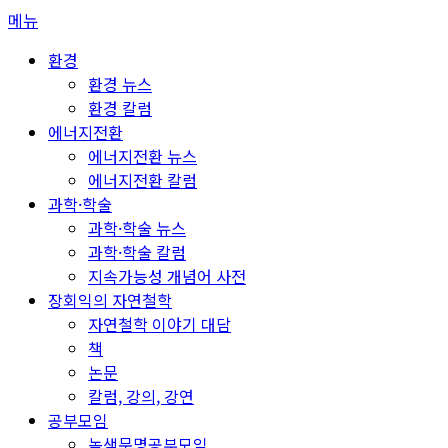
콘
메뉴
텐
환경
츠
환경 뉴스
로
환경 칼럼
바
에너지전환
로
에너지전환 뉴스
가
에너지전환 칼럼
기
과학·학술
과학·학술 뉴스
과학·학술 칼럼
지속가능성 개념어 사전
장회익의 자연철학
자연철학 이야기 대담
책
논문
칼럼, 강의, 강연
공부모임
녹색문명공부모임