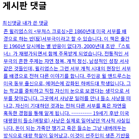
게시판 댓글
최신댓글
내가 쓴 댓글
존 윌리엄스의 <부처스 크로싱>은 1860년대 미국 서부를 배
경으로 하는 반(反)서부극이라고 할 수 있습니다. 이 책은 출간
된 1960년 당시에는 별 반응이 없다가, 2000년대 초반 『스토
너』가 재평가되면서 함께 주목받게 되었습니다. 전통적인 서
부극의 흔한 주제는 자연 정복, 개척 정신, 남성적인 성장 서사
같은 것들인데, 윌리엄스는 그런 서부 개척 시대의 현장인 서부
를 배경으로 전혀 다른 이야기를 합니다. 주인공 윌 앤드루스는
미국 동부 출신으로, 에머슨에 감화된 하버드대 학생입니다. 그
는 학교를 중퇴하고 직접 자신의 눈으로 보겠다는 생각으로 서
부를 찾아갑니다. 그곳에서 사냥꾼 밀러를 만나 들소 사냥을 떠
나고, 자신이 기대하던 것과는 전혀 다른 서부를 혹은 자연을
혹독한 경험을 통해 알게 됩니다. ----------- 19세기 후반 미국
대평원의 들소(버팔로) 사냥은 실제로 일어났던 역사적 사실입
니다. 돈이 되는 가죽만 챙기고 죽은 들소는 그냥 내버려두는
방식으로 대량 학살이 일어났고, 이것이 선주민의 생존 기반을