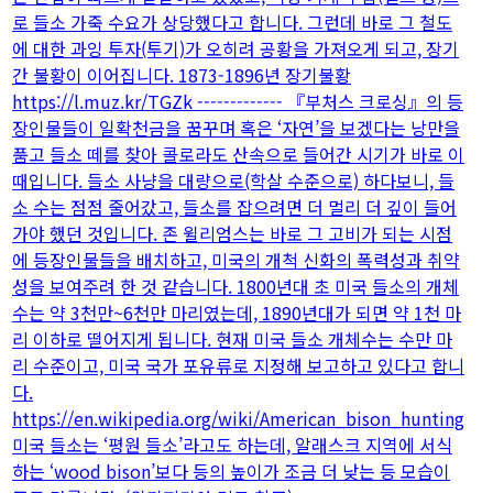
로 들소 가죽 수요가 상당했다고 합니다. 그런데 바로 그 철도
에 대한 과잉 투자(투기)가 오히려 공황을 가져오게 되고, 장기
간 불황이 이어집니다. 1873-1896년 장기불황
https://l.muz.kr/TGZk ------------- 『부처스 크로싱』의 등
장인물들이 일확천금을 꿈꾸며 혹은 ‘자연’을 보겠다는 낭만을
품고 들소 떼를 찾아 콜로라도 산속으로 들어간 시기가 바로 이
때입니다. 들소 사냥을 대량으로(학살 수준으로) 하다보니, 들
소 수는 점점 줄어갔고, 들소를 잡으려면 더 멀리 더 깊이 들어
가야 했던 것입니다. 존 윌리엄스는 바로 그 고비가 되는 시점
에 등장인물들을 배치하고, 미국의 개척 신화의 폭력성과 취약
성을 보여주려 한 것 같습니다. 1800년대 초 미국 들소의 개체
수는 약 3천만~6천만 마리였는데, 1890년대가 되면 약 1천 마
리 이하로 떨어지게 됩니다. 현재 미국 들소 개체수는 수만 마
리 수준이고, 미국 국가 포유류로 지정해 보고하고 있다고 합니
다.
https://en.wikipedia.org/wiki/American_bison_hunting
미국 들소는 ‘평원 들소’라고도 하는데, 알래스크 지역에 서식
하는 ‘wood bison’보다 등의 높이가 조금 더 낮는 등 모습이