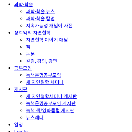
과학·학술
과학·학술 뉴스
과학·학술 칼럼
지속가능성 개념어 사전
장회익의 자연철학
자연철학 이야기 대담
책
논문
칼럼, 강의, 강연
공부모임
녹색문명공부모임
새 자연철학 세미나
게시판
새 자연철학세미나 게시판
녹색문명공부모임 게시판
녹색 책/영화클럽 게시판
뉴스레터
일정
Log In