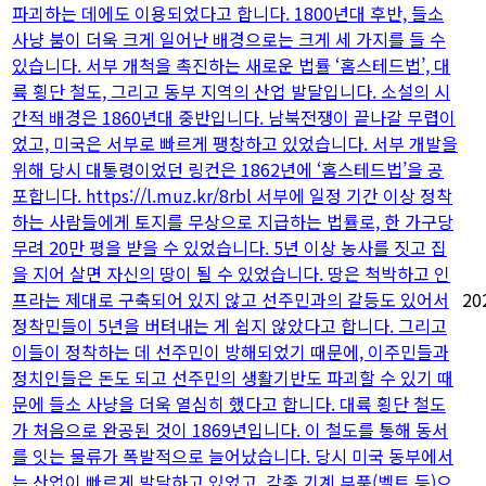
파괴하는 데에도 이용되었다고 합니다. 1800년대 후반, 들소
사냥 붐이 더욱 크게 일어난 배경으로는 크게 세 가지를 들 수
있습니다. 서부 개척을 촉진하는 새로운 법률 ‘홈스테드법’, 대
륙 횡단 철도, 그리고 동부 지역의 산업 발달입니다. 소설의 시
간적 배경은 1860년대 중반입니다. 남북전쟁이 끝나갈 무렵이
었고, 미국은 서부로 빠르게 팽창하고 있었습니다. 서부 개발을
위해 당시 대통령이었던 링컨은 1862년에 ‘홈스테드법’을 공
포합니다. https://l.muz.kr/8rbl 서부에 일정 기간 이상 정착
하는 사람들에게 토지를 무상으로 지급하는 법률로, 한 가구당
무려 20만 평을 받을 수 있었습니다. 5년 이상 농사를 짓고 집
을 지어 살면 자신의 땅이 될 수 있었습니다. 땅은 척박하고 인
프라는 제대로 구축되어 있지 않고 선주민과의 갈등도 있어서
20
정착민들이 5년을 버텨내는 게 쉽지 않았다고 합니다. 그리고
이들이 정착하는 데 선주민이 방해되었기 때문에, 이주민들과
정치인들은 돈도 되고 선주민의 생활기반도 파괴할 수 있기 때
문에 들소 사냥을 더욱 열심히 했다고 합니다. 대륙 횡단 철도
가 처음으로 완공된 것이 1869년입니다. 이 철도를 통해 동서
를 잇는 물류가 폭발적으로 늘어났습니다. 당시 미국 동부에서
는 산업이 빠르게 발달하고 있었고, 각종 기계 부품(벨트 등)으