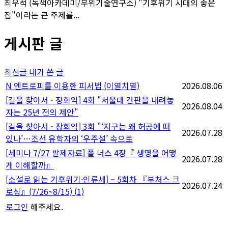
최우석 (녹색아카데미/무위기술연구소) "기후위기 시대의 좋은
집"이라는 큰 주제를...
게시판 글
최신글
내가 쓴 글
N
엔트로피를 이용한 피서법 (이열치열)
2026.08.06
[길을 찾아서 - 장회익] 4회 "서울대 간판을 내려놓
2026.08.04
자는 25년 전의 제안"
[길을 찾아서 - 장회익] 3회 "‘지구는 왜 허공에 떠
2026.07.28
있나’…조선 유학자의 ‘우주설’ 속으로
[세미나 7/27 발제자료] 폴 너스 4장『 생명을 어떻
2026.07.28
게 이해할까』
[소설로 읽는 기후위기·인류세] – 5회차 『부처스 크
2026.07.24
로싱』(7/26~8/15)
(1)
로그인
해주세요.