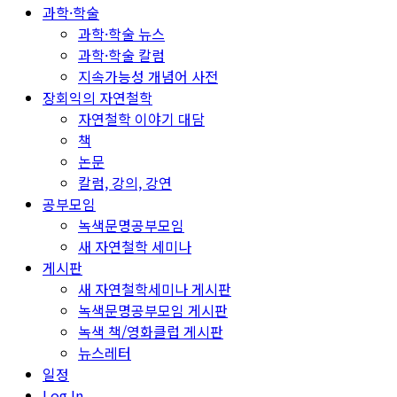
과학·학술
과학·학술 뉴스
과학·학술 칼럼
지속가능성 개념어 사전
장회익의 자연철학
자연철학 이야기 대담
책
논문
칼럼, 강의, 강연
공부모임
녹색문명공부모임
새 자연철학 세미나
게시판
새 자연철학세미나 게시판
녹색문명공부모임 게시판
녹색 책/영화클럽 게시판
뉴스레터
일정
Log In