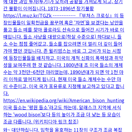
에 대한 과잉 투자(투기)가 오히려 공황을 가져오게 되고, 장기
간 불황이 이어집니다. 1873-1896년 장기불황
https://l.muz.kr/TGZk ------------- 『부처스 크로싱』의 등
장인물들이 일확천금을 꿈꾸며 혹은 ‘자연’을 보겠다는 낭만을
품고 들소 떼를 찾아 콜로라도 산속으로 들어간 시기가 바로 이
때입니다. 들소 사냥을 대량으로(학살 수준으로) 하다보니, 들
소 수는 점점 줄어갔고, 들소를 잡으려면 더 멀리 더 깊이 들어
가야 했던 것입니다. 존 윌리엄스는 바로 그 고비가 되는 시점
에 등장인물들을 배치하고, 미국의 개척 신화의 폭력성과 취약
성을 보여주려 한 것 같습니다. 1800년대 초 미국 들소의 개체
수는 약 3천만~6천만 마리였는데, 1890년대가 되면 약 1천 마
리 이하로 떨어지게 됩니다. 현재 미국 들소 개체수는 수만 마
리 수준이고, 미국 국가 포유류로 지정해 보고하고 있다고 합니
다.
https://en.wikipedia.org/wiki/American_bison_hunting
미국 들소는 ‘평원 들소’라고도 하는데, 알래스크 지역에 서식
하는 ‘wood bison’보다 등의 높이가 조금 더 낮는 등 모습이
조금 다릅니다. (위키피디아 링크 참조)
와~ 대단하십니다. 밈학을 옹호하는 11장의 구조가 조금 복잡