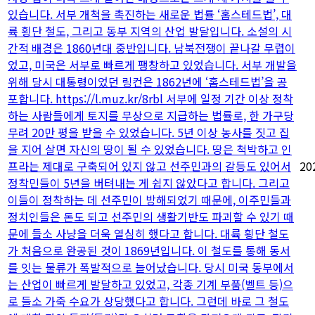
있습니다. 서부 개척을 촉진하는 새로운 법률 ‘홈스테드법’, 대
륙 횡단 철도, 그리고 동부 지역의 산업 발달입니다. 소설의 시
간적 배경은 1860년대 중반입니다. 남북전쟁이 끝나갈 무렵이
었고, 미국은 서부로 빠르게 팽창하고 있었습니다. 서부 개발을
위해 당시 대통령이었던 링컨은 1862년에 ‘홈스테드법’을 공
포합니다. https://l.muz.kr/8rbl 서부에 일정 기간 이상 정착
하는 사람들에게 토지를 무상으로 지급하는 법률로, 한 가구당
무려 20만 평을 받을 수 있었습니다. 5년 이상 농사를 짓고 집
을 지어 살면 자신의 땅이 될 수 있었습니다. 땅은 척박하고 인
프라는 제대로 구축되어 있지 않고 선주민과의 갈등도 있어서
20
정착민들이 5년을 버텨내는 게 쉽지 않았다고 합니다. 그리고
이들이 정착하는 데 선주민이 방해되었기 때문에, 이주민들과
정치인들은 돈도 되고 선주민의 생활기반도 파괴할 수 있기 때
문에 들소 사냥을 더욱 열심히 했다고 합니다. 대륙 횡단 철도
가 처음으로 완공된 것이 1869년입니다. 이 철도를 통해 동서
를 잇는 물류가 폭발적으로 늘어났습니다. 당시 미국 동부에서
는 산업이 빠르게 발달하고 있었고, 각종 기계 부품(벨트 등)으
로 들소 가죽 수요가 상당했다고 합니다. 그런데 바로 그 철도