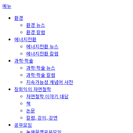
콘
메뉴
텐
환경
츠
환경 뉴스
로
환경 칼럼
바
에너지전환
로
에너지전환 뉴스
가
에너지전환 칼럼
기
과학·학술
과학·학술 뉴스
과학·학술 칼럼
지속가능성 개념어 사전
장회익의 자연철학
자연철학 이야기 대담
책
논문
칼럼, 강의, 강연
공부모임
녹색문명공부모임