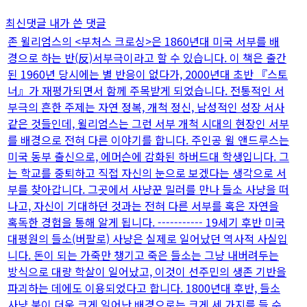
최신댓글
내가 쓴 댓글
존 윌리엄스의 <부처스 크로싱>은 1860년대 미국 서부를 배
경으로 하는 반(反)서부극이라고 할 수 있습니다. 이 책은 출간
된 1960년 당시에는 별 반응이 없다가, 2000년대 초반 『스토
너』가 재평가되면서 함께 주목받게 되었습니다. 전통적인 서
부극의 흔한 주제는 자연 정복, 개척 정신, 남성적인 성장 서사
같은 것들인데, 윌리엄스는 그런 서부 개척 시대의 현장인 서부
를 배경으로 전혀 다른 이야기를 합니다. 주인공 윌 앤드루스는
미국 동부 출신으로, 에머슨에 감화된 하버드대 학생입니다. 그
는 학교를 중퇴하고 직접 자신의 눈으로 보겠다는 생각으로 서
부를 찾아갑니다. 그곳에서 사냥꾼 밀러를 만나 들소 사냥을 떠
나고, 자신이 기대하던 것과는 전혀 다른 서부를 혹은 자연을
혹독한 경험을 통해 알게 됩니다. ----------- 19세기 후반 미국
대평원의 들소(버팔로) 사냥은 실제로 일어났던 역사적 사실입
니다. 돈이 되는 가죽만 챙기고 죽은 들소는 그냥 내버려두는
방식으로 대량 학살이 일어났고, 이것이 선주민의 생존 기반을
파괴하는 데에도 이용되었다고 합니다. 1800년대 후반, 들소
사냥 붐이 더욱 크게 일어난 배경으로는 크게 세 가지를 들 수