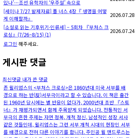
있나’…조선 유학자의 ‘우주설’ 속으로
[세미나 7/27 발제자료] 폴 너스 4장『 생명을 어떻
2026.07.28
게 이해할까』
[소설로 읽는 기후위기·인류세] – 5회차 『부처스 크
2026.07.24
로싱』(7/26~8/15)
(1)
로그인
해주세요.
게시판 댓글
최신댓글
내가 쓴 댓글
존 윌리엄스의 <부처스 크로싱>은 1860년대 미국 서부를 배
경으로 하는 반(反)서부극이라고 할 수 있습니다. 이 책은 출간
된 1960년 당시에는 별 반응이 없다가, 2000년대 초반 『스토
너』가 재평가되면서 함께 주목받게 되었습니다. 전통적인 서
부극의 흔한 주제는 자연 정복, 개척 정신, 남성적인 성장 서사
같은 것들인데, 윌리엄스는 그런 서부 개척 시대의 현장인 서부
를 배경으로 전혀 다른 이야기를 합니다. 주인공 윌 앤드루스는