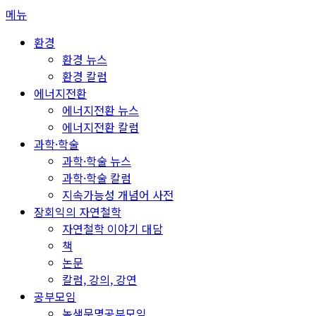
콘
메뉴
텐
환경
츠
환경 뉴스
로
환경 칼럼
바
에너지전환
로
에너지전환 뉴스
가
에너지전환 칼럼
기
과학·학술
과학·학술 뉴스
과학·학술 칼럼
지속가능성 개념어 사전
장회익의 자연철학
자연철학 이야기 대담
책
논문
칼럼, 강의, 강연
공부모임
녹색문명공부모임