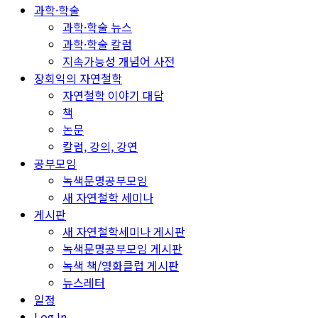
과학·학술
과학·학술 뉴스
과학·학술 칼럼
지속가능성 개념어 사전
장회익의 자연철학
자연철학 이야기 대담
책
논문
칼럼, 강의, 강연
공부모임
녹색문명공부모임
새 자연철학 세미나
게시판
새 자연철학세미나 게시판
녹색문명공부모임 게시판
녹색 책/영화클럽 게시판
뉴스레터
일정
Log In