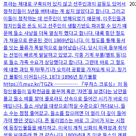
프라는 제대로 구축되어 있지 않고 선주민과의 갈등도 있어서
20
정착민들이 5년을 버텨내는 게 쉽지 않았다고 합니다. 그리고
이들이 정착하는 데 선주민이 방해되었기 때문에, 이주민들과
정치인들은 돈도 되고 선주민의 생활기반도 파괴할 수 있기 때
문에 들소 사냥을 더욱 열심히 했다고 합니다. 대륙 횡단 철도
가 처음으로 완공된 것이 1869년입니다. 이 철도를 통해 동서
를 잇는 물류가 폭발적으로 늘어났습니다. 당시 미국 동부에서
는 산업이 빠르게 발달하고 있었고, 각종 기계 부품(벨트 등)으
로 들소 가죽 수요가 상당했다고 합니다. 그런데 바로 그 철도
에 대한 과잉 투자(투기)가 오히려 공황을 가져오게 되고, 장기
간 불황이 이어집니다. 1873-1896년 장기불황
https://l.muz.kr/TGZk ------------- 『부처스 크로싱』의 등
장인물들이 일확천금을 꿈꾸며 혹은 ‘자연’을 보겠다는 낭만을
품고 들소 떼를 찾아 콜로라도 산속으로 들어간 시기가 바로 이
때입니다. 들소 사냥을 대량으로(학살 수준으로) 하다보니, 들
소 수는 점점 줄어갔고, 들소를 잡으려면 더 멀리 더 깊이 들어
가야 했던 것입니다. 존 윌리엄스는 바로 그 고비가 되는 시점
에 등장인물들을 배치하고, 미국의 개척 신화의 폭력성과 취약
성을 보여주려 한 것 같습니다. 1800년대 초 미국 들소의 개체