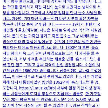
미국 동부 출신으로, 에머슨에 감화된 하버드대 학생입니다. 그
는 학교를 중퇴하고 직접 자신의 눈으로 보겠다는 생각으로 서
부를 찾아갑니다. 그곳에서 사냥꾼 밀러를 만나 들소 사냥을 떠
나고, 자신이 기대하던 것과는 전혀 다른 서부를 혹은 자연을
혹독한 경험을 통해 알게 됩니다. ----------- 19세기 후반 미국
대평원의 들소(버팔로) 사냥은 실제로 일어났던 역사적 사실입
니다. 돈이 되는 가죽만 챙기고 죽은 들소는 그냥 내버려두는
방식으로 대량 학살이 일어났고, 이것이 선주민의 생존 기반을
파괴하는 데에도 이용되었다고 합니다. 1800년대 후반, 들소
사냥 붐이 더욱 크게 일어난 배경으로는 크게 세 가지를 들 수
있습니다. 서부 개척을 촉진하는 새로운 법률 ‘홈스테드법’, 대
륙 횡단 철도, 그리고 동부 지역의 산업 발달입니다. 소설의 시
간적 배경은 1860년대 중반입니다. 남북전쟁이 끝나갈 무렵이
었고, 미국은 서부로 빠르게 팽창하고 있었습니다. 서부 개발을
위해 당시 대통령이었던 링컨은 1862년에 ‘홈스테드법’을 공
포합니다. https://l.muz.kr/8rbl 서부에 일정 기간 이상 정착
하는 사람들에게 토지를 무상으로 지급하는 법률로, 한 가구당
무려 20만 평을 받을 수 있었습니다. 5년 이상 농사를 짓고 집
을 지어 살면 자신의 땅이 될 수 있었습니다. 땅은 척박하고 인