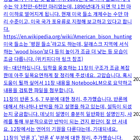
수는 약 3천만~6천만 마리였는데, 1890년대가 되면 약 1천 마
리 이하로 떨어지게 됩니다. 현재 미국 들소 개체수는 수만 마
리 수준이고, 미국 국가 포유류로 지정해 보고하고 있다고 합니
다.
https://en.wikipedia.org/wiki/American_bison_hunting
미국 들소는 ‘평원 들소’라고도 하는데, 알래스크 지역에 서식
하는 ‘wood bison’보다 등의 높이가 조금 더 낮는 등 모습이
조금 다릅니다. (위키피디아 링크 참조)
와~ 대단하십니다. 밈학을 옹호하는 11장의 구조가 조금 복잡
한데 아주 일목요연하게 잘 정리해 주셨네요. 고맙습니다. 혹시
20
도움이 될까 싶어서 11장 내용을 NotebookLM으로 요약하고
내용을 검토한 파일을 첨부합니다.
11장의 반론 5, 6, 7 부분에 대한 정리, 추가했습니다. 반론에
대해서 하나하나 반박을 하고 설명을 하고 있는데, 설득이 되셨
는지 궁금합니다. 데닛의 설명이 충분히 일반화된 설명인지, 사
20
례를 통해 부분적으로만 반박이 되는 건지 판단이 잘 안 서네
요. 12장에서는 언어의 기원을 다룬다는데, 기대되네요.
11장의 '반론 3', '반론 4' 부분에 대한 정리, 추가했습니다.
20