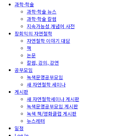
과학·학술
과학·학술 뉴스
과학·학술 칼럼
지속가능성 개념어 사전
장회익의 자연철학
자연철학 이야기 대담
책
논문
칼럼, 강의, 강연
공부모임
녹색문명공부모임
새 자연철학 세미나
게시판
새 자연철학세미나 게시판
녹색문명공부모임 게시판
녹색 책/영화클럽 게시판
뉴스레터
일정
Log In