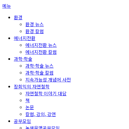
콘
메뉴
텐
환경
츠
환경 뉴스
로
환경 칼럼
바
에너지전환
로
에너지전환 뉴스
가
에너지전환 칼럼
기
과학·학술
과학·학술 뉴스
과학·학술 칼럼
지속가능성 개념어 사전
장회익의 자연철학
자연철학 이야기 대담
책
논문
칼럼, 강의, 강연
공부모임
녹색문명공부모임