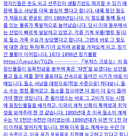
정치인들은 돈도 되고 선주민의 생활기반도 파괴할 수 있기 때
문에 들소 사냥을 더욱 열심히 했다고 합니다. 대륙 횡단 철도
가 처음으로 완공된 것이 1869년입니다. 이 철도를 통해 동서
를 잇는 물류가 폭발적으로 늘어났습니다. 당시 미국 동부에서
는 산업이 빠르게 발달하고 있었고, 각종 기계 부품(벨트 등)으
로 들소 가죽 수요가 상당했다고 합니다. 그런데 바로 그 철도
에 대한 과잉 투자(투기)가 오히려 공황을 가져오게 되고, 장기
간 불황이 이어집니다. 1873-1896년 장기불황
https://l.muz.kr/TGZk ------------- 『부처스 크로싱』의 등
장인물들이 일확천금을 꿈꾸며 혹은 ‘자연’을 보겠다는 낭만을
품고 들소 떼를 찾아 콜로라도 산속으로 들어간 시기가 바로 이
때입니다. 들소 사냥을 대량으로(학살 수준으로) 하다보니, 들
소 수는 점점 줄어갔고, 들소를 잡으려면 더 멀리 더 깊이 들어
가야 했던 것입니다. 존 윌리엄스는 바로 그 고비가 되는 시점
에 등장인물들을 배치하고, 미국의 개척 신화의 폭력성과 취약
성을 보여주려 한 것 같습니다. 1800년대 초 미국 들소의 개체
수는 약 3천만~6천만 마리였는데, 1890년대가 되면 약 1천 마
리 이하로 떨어지게 됩니다. 현재 미국 들소 개체수는 수만 마
리 수준이고, 미국 국가 포유류로 지정해 보고하고 있다고 합니