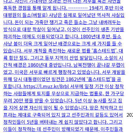
나고, 자신이 기대하던 것과는 전혀 다른 서부를 혹은 자연을
혹독한 경험을 통해 알게 됩니다. ----------- 19세기 후반 미국
대평원의 들소(버팔로) 사냥은 실제로 일어났던 역사적 사실입
니다. 돈이 되는 가죽만 챙기고 죽은 들소는 그냥 내버려두는
방식으로 대량 학살이 일어났고, 이것이 선주민의 생존 기반을
파괴하는 데에도 이용되었다고 합니다. 1800년대 후반, 들소
사냥 붐이 더욱 크게 일어난 배경으로는 크게 세 가지를 들 수
있습니다. 서부 개척을 촉진하는 새로운 법률 ‘홈스테드법’, 대
륙 횡단 철도, 그리고 동부 지역의 산업 발달입니다. 소설의 시
간적 배경은 1860년대 중반입니다. 남북전쟁이 끝나갈 무렵이
었고, 미국은 서부로 빠르게 팽창하고 있었습니다. 서부 개발을
위해 당시 대통령이었던 링컨은 1862년에 ‘홈스테드법’을 공
포합니다. https://l.muz.kr/8rbl 서부에 일정 기간 이상 정착
하는 사람들에게 토지를 무상으로 지급하는 법률로, 한 가구당
무려 20만 평을 받을 수 있었습니다. 5년 이상 농사를 짓고 집
을 지어 살면 자신의 땅이 될 수 있었습니다. 땅은 척박하고 인
프라는 제대로 구축되어 있지 않고 선주민과의 갈등도 있어서
20
정착민들이 5년을 버텨내는 게 쉽지 않았다고 합니다. 그리고
이들이 정착하는 데 선주민이 방해되었기 때문에, 이주민들과