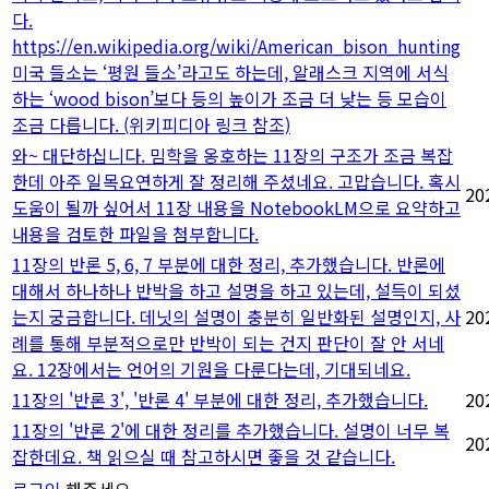
다.
https://en.wikipedia.org/wiki/American_bison_hunting
미국 들소는 ‘평원 들소’라고도 하는데, 알래스크 지역에 서식
하는 ‘wood bison’보다 등의 높이가 조금 더 낮는 등 모습이
조금 다릅니다. (위키피디아 링크 참조)
와~ 대단하십니다. 밈학을 옹호하는 11장의 구조가 조금 복잡
한데 아주 일목요연하게 잘 정리해 주셨네요. 고맙습니다. 혹시
20
도움이 될까 싶어서 11장 내용을 NotebookLM으로 요약하고
내용을 검토한 파일을 첨부합니다.
11장의 반론 5, 6, 7 부분에 대한 정리, 추가했습니다. 반론에
대해서 하나하나 반박을 하고 설명을 하고 있는데, 설득이 되셨
는지 궁금합니다. 데닛의 설명이 충분히 일반화된 설명인지, 사
20
례를 통해 부분적으로만 반박이 되는 건지 판단이 잘 안 서네
요. 12장에서는 언어의 기원을 다룬다는데, 기대되네요.
11장의 '반론 3', '반론 4' 부분에 대한 정리, 추가했습니다.
20
11장의 '반론 2'에 대한 정리를 추가했습니다. 설명이 너무 복
20
잡한데요. 책 읽으실 때 참고하시면 좋을 것 같습니다.