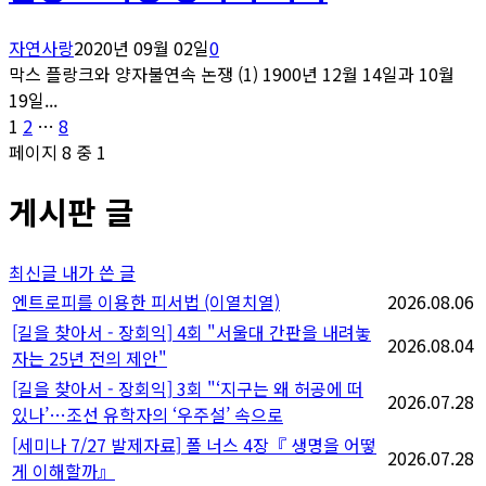
자연사랑
2020년 09월 02일
0
막스 플랑크와 양자불연속 논쟁 (1) 1900년 12월 14일과 10월
19일...
글
페
페
페
1
2
…
8
이
이
이
페이지 8 중 1
페
지
지
지
게시판 글
이
지
최신글
내가 쓴 글
매
엔트로피를 이용한 피서법 (이열치열)
2026.08.06
[길을 찾아서 - 장회익] 4회 "서울대 간판을 내려놓
김
2026.08.04
자는 25년 전의 제안"
[길을 찾아서 - 장회익] 3회 "‘지구는 왜 허공에 떠
2026.07.28
있나’…조선 유학자의 ‘우주설’ 속으로
[세미나 7/27 발제자료] 폴 너스 4장『 생명을 어떻
2026.07.28
게 이해할까』