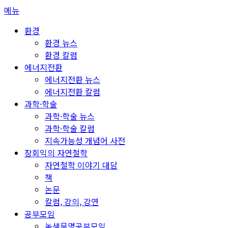
콘
메뉴
텐
환경
츠
환경 뉴스
로
환경 칼럼
바
에너지전환
로
에너지전환 뉴스
가
에너지전환 칼럼
기
과학·학술
과학·학술 뉴스
과학·학술 칼럼
지속가능성 개념어 사전
장회익의 자연철학
자연철학 이야기 대담
책
논문
칼럼, 강의, 강연
공부모임
녹색문명공부모임