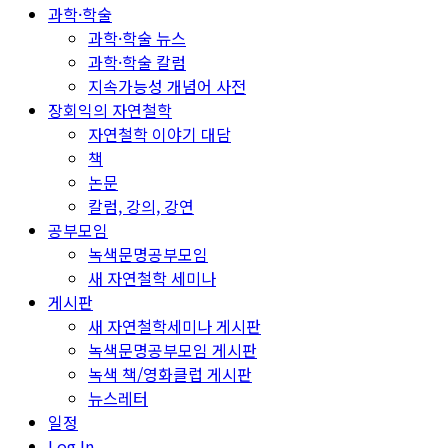
과학·학술
과학·학술 뉴스
과학·학술 칼럼
지속가능성 개념어 사전
장회익의 자연철학
자연철학 이야기 대담
책
논문
칼럼, 강의, 강연
공부모임
녹색문명공부모임
새 자연철학 세미나
게시판
새 자연철학세미나 게시판
녹색문명공부모임 게시판
녹색 책/영화클럽 게시판
뉴스레터
일정
Log In