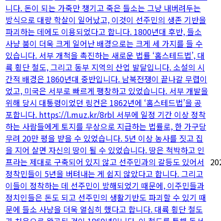
니다. 돈이 되는 가죽만 챙기고 죽은 들소는 그냥 내버려두는
방식으로 대량 학살이 일어났고, 이것이 선주민의 생존 기반을
파괴하는 데에도 이용되었다고 합니다. 1800년대 후반, 들소
사냥 붐이 더욱 크게 일어난 배경으로는 크게 세 가지를 들 수
있습니다. 서부 개척을 촉진하는 새로운 법률 ‘홈스테드법’, 대
륙 횡단 철도, 그리고 동부 지역의 산업 발달입니다. 소설의 시
간적 배경은 1860년대 중반입니다. 남북전쟁이 끝나갈 무렵이
었고, 미국은 서부로 빠르게 팽창하고 있었습니다. 서부 개발을
위해 당시 대통령이었던 링컨은 1862년에 ‘홈스테드법’을 공
포합니다. https://l.muz.kr/8rbl 서부에 일정 기간 이상 정착
하는 사람들에게 토지를 무상으로 지급하는 법률로, 한 가구당
무려 20만 평을 받을 수 있었습니다. 5년 이상 농사를 짓고 집
을 지어 살면 자신의 땅이 될 수 있었습니다. 땅은 척박하고 인
프라는 제대로 구축되어 있지 않고 선주민과의 갈등도 있어서
20
정착민들이 5년을 버텨내는 게 쉽지 않았다고 합니다. 그리고
이들이 정착하는 데 선주민이 방해되었기 때문에, 이주민들과
정치인들은 돈도 되고 선주민의 생활기반도 파괴할 수 있기 때
문에 들소 사냥을 더욱 열심히 했다고 합니다. 대륙 횡단 철도