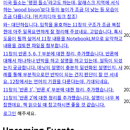
미국 들소는 ‘평원 들소’라고도 하는데, 알래스크 지역에 서식
하는 ‘wood bison’보다 등의 높이가 조금 더 낮는 등 모습이
조금 다릅니다. (위키피디아 링크 참조)
와~ 대단하십니다. 밈학을 옹호하는 11장의 구조가 조금 복잡
한데 아주 일목요연하게 잘 정리해 주셨네요. 고맙습니다. 혹시
20
도움이 될까 싶어서 11장 내용을 NotebookLM으로 요약하고
내용을 검토한 파일을 첨부합니다.
11장의 반론 5, 6, 7 부분에 대한 정리, 추가했습니다. 반론에
대해서 하나하나 반박을 하고 설명을 하고 있는데, 설득이 되셨
는지 궁금합니다. 데닛의 설명이 충분히 일반화된 설명인지, 사
20
례를 통해 부분적으로만 반박이 되는 건지 판단이 잘 안 서네
요. 12장에서는 언어의 기원을 다룬다는데, 기대되네요.
11장의 '반론 3', '반론 4' 부분에 대한 정리, 추가했습니다.
20
11장의 '반론 2'에 대한 정리를 추가했습니다. 설명이 너무 복
20
잡한데요. 책 읽으실 때 참고하시면 좋을 것 같습니다.
로그인
해주세요.