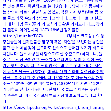
가 처음으로 완공된 것이 1869년입니다. 이 철도를 통해 동서
를 잇는 물류가 폭발적으로 늘어났습니다. 당시 미국 동부에서
는 산업이 빠르게 발달하고 있었고, 각종 기계 부품(벨트 등)으
로 들소 가죽 수요가 상당했다고 합니다. 그런데 바로 그 철도
에 대한 과잉 투자(투기)가 오히려 공황을 가져오게 되고, 장기
간 불황이 이어집니다. 1873-1896년 장기불황
https://l.muz.kr/TGZk ------------- 『부처스 크로싱』의 등
장인물들이 일확천금을 꿈꾸며 혹은 ‘자연’을 보겠다는 낭만을
품고 들소 떼를 찾아 콜로라도 산속으로 들어간 시기가 바로 이
때입니다. 들소 사냥을 대량으로(학살 수준으로) 하다보니, 들
소 수는 점점 줄어갔고, 들소를 잡으려면 더 멀리 더 깊이 들어
가야 했던 것입니다. 존 윌리엄스는 바로 그 고비가 되는 시점
에 등장인물들을 배치하고, 미국의 개척 신화의 폭력성과 취약
성을 보여주려 한 것 같습니다. 1800년대 초 미국 들소의 개체
수는 약 3천만~6천만 마리였는데, 1890년대가 되면 약 1천 마
리 이하로 떨어지게 됩니다. 현재 미국 들소 개체수는 수만 마
리 수준이고, 미국 국가 포유류로 지정해 보고하고 있다고 합니
다.
https://en.wikipedia.org/wiki/American_bison_hunting