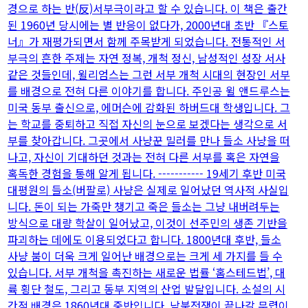
경으로 하는 반(反)서부극이라고 할 수 있습니다. 이 책은 출간
된 1960년 당시에는 별 반응이 없다가, 2000년대 초반 『스토
너』가 재평가되면서 함께 주목받게 되었습니다. 전통적인 서
부극의 흔한 주제는 자연 정복, 개척 정신, 남성적인 성장 서사
같은 것들인데, 윌리엄스는 그런 서부 개척 시대의 현장인 서부
를 배경으로 전혀 다른 이야기를 합니다. 주인공 윌 앤드루스는
미국 동부 출신으로, 에머슨에 감화된 하버드대 학생입니다. 그
는 학교를 중퇴하고 직접 자신의 눈으로 보겠다는 생각으로 서
부를 찾아갑니다. 그곳에서 사냥꾼 밀러를 만나 들소 사냥을 떠
나고, 자신이 기대하던 것과는 전혀 다른 서부를 혹은 자연을
혹독한 경험을 통해 알게 됩니다. ----------- 19세기 후반 미국
대평원의 들소(버팔로) 사냥은 실제로 일어났던 역사적 사실입
니다. 돈이 되는 가죽만 챙기고 죽은 들소는 그냥 내버려두는
방식으로 대량 학살이 일어났고, 이것이 선주민의 생존 기반을
파괴하는 데에도 이용되었다고 합니다. 1800년대 후반, 들소
사냥 붐이 더욱 크게 일어난 배경으로는 크게 세 가지를 들 수
있습니다. 서부 개척을 촉진하는 새로운 법률 ‘홈스테드법’, 대
륙 횡단 철도, 그리고 동부 지역의 산업 발달입니다. 소설의 시
간적 배경은 1860년대 중반입니다. 남북전쟁이 끝나갈 무렵이