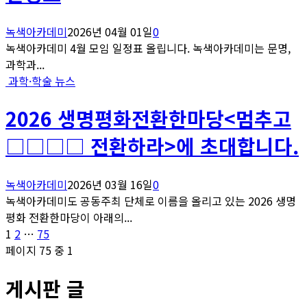
녹색아카데미
2026년 04월 01일
0
녹색아카데미 4월 모임 일정표 올립니다. 녹색아카데미는 문명,
과학과...
과학·학술 뉴스
2026 생명평화전환한마당<멈추고
□□□□ 전환하라>에 초대합니다.
녹색아카데미
2026년 03월 16일
0
녹색아카데미도 공동주최 단체로 이름을 올리고 있는 2026 생명
평화 전환한마당이 아래의...
글
페
페
페
1
2
…
75
이
이
이
페이지 75 중 1
페
지
지
지
게시판 글
이