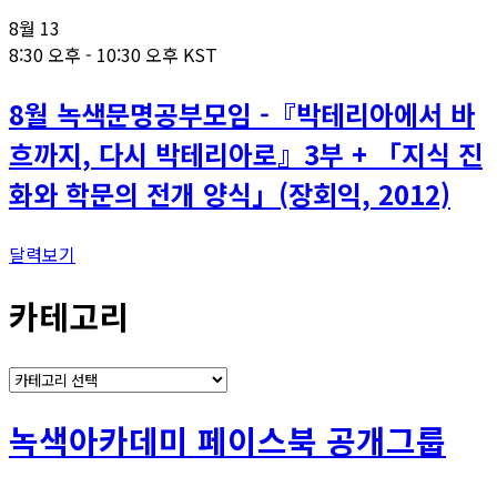
8월
13
8:30 오후
-
10:30 오후
KST
8월 녹색문명공부모임 -『박테리아에서 바
흐까지, 다시 박테리아로』3부 + 「지식 진
화와 학문의 전개 양식」(장회익, 2012)
달력보기
카테고리
카
테
고
녹색아카데미 페이스북 공개그룹
리