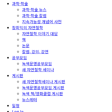
과학·학술
과학·학술 뉴스
과학·학술 칼럼
지속가능성 개념어 사전
장회익의 자연철학
자연철학 이야기 대담
책
논문
칼럼, 강의, 강연
공부모임
녹색문명공부모임
새 자연철학 세미나
게시판
새 자연철학세미나 게시판
녹색문명공부모임 게시판
녹색 책/영화클럽 게시판
뉴스레터
일정
Log In