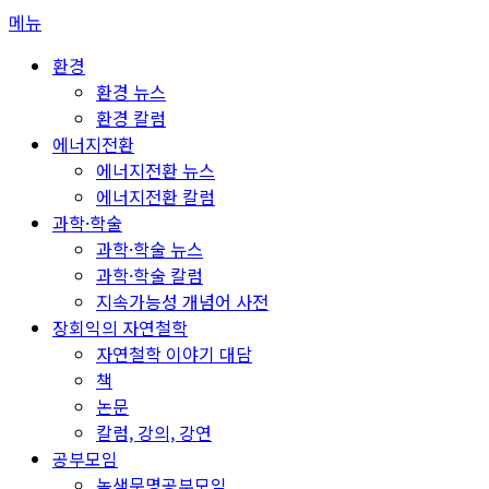
콘
메뉴
텐
환경
츠
환경 뉴스
로
환경 칼럼
바
에너지전환
로
에너지전환 뉴스
가
에너지전환 칼럼
기
과학·학술
과학·학술 뉴스
과학·학술 칼럼
지속가능성 개념어 사전
장회익의 자연철학
자연철학 이야기 대담
책
논문
칼럼, 강의, 강연
공부모임
녹색문명공부모임