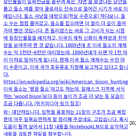
장인물들이 일확천금을 꿈꾸며 혹은 ‘자연’을 보겠다는 낭만을
품고 들소 떼를 찾아 콜로라도 산속으로 들어간 시기가 바로 이
때입니다. 들소 사냥을 대량으로(학살 수준으로) 하다보니, 들
소 수는 점점 줄어갔고, 들소를 잡으려면 더 멀리 더 깊이 들어
가야 했던 것입니다. 존 윌리엄스는 바로 그 고비가 되는 시점
에 등장인물들을 배치하고, 미국의 개척 신화의 폭력성과 취약
성을 보여주려 한 것 같습니다. 1800년대 초 미국 들소의 개체
수는 약 3천만~6천만 마리였는데, 1890년대가 되면 약 1천 마
리 이하로 떨어지게 됩니다. 현재 미국 들소 개체수는 수만 마
리 수준이고, 미국 국가 포유류로 지정해 보고하고 있다고 합니
다.
https://en.wikipedia.org/wiki/American_bison_hunting
미국 들소는 ‘평원 들소’라고도 하는데, 알래스크 지역에 서식
하는 ‘wood bison’보다 등의 높이가 조금 더 낮는 등 모습이
조금 다릅니다. (위키피디아 링크 참조)
와~ 대단하십니다. 밈학을 옹호하는 11장의 구조가 조금 복잡
한데 아주 일목요연하게 잘 정리해 주셨네요. 고맙습니다. 혹시
20
도움이 될까 싶어서 11장 내용을 NotebookLM으로 요약하고
내용을 검토한 파일을 첨부합니다.