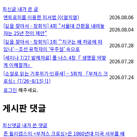
지
최신글
내가 쓴 글
매
엔트로피를 이용한 피서법 (이열치열)
2026.08.06
[길을 찾아서 - 장회익] 4회 "서울대 간판을 내려놓
김
2026.08.04
자는 25년 전의 제안"
[길을 찾아서 - 장회익] 3회 "‘지구는 왜 허공에 떠
2026.07.28
있나’…조선 유학자의 ‘우주설’ 속으로
[세미나 7/27 발제자료] 폴 너스 4장『 생명을 어떻
2026.07.28
게 이해할까』
[소설로 읽는 기후위기·인류세] – 5회차 『부처스 크
2026.07.24
로싱』(7/26~8/15)
(1)
로그인
해주세요.
게시판 댓글
최신댓글
내가 쓴 댓글
존 윌리엄스의 <부처스 크로싱>은 1860년대 미국 서부를 배