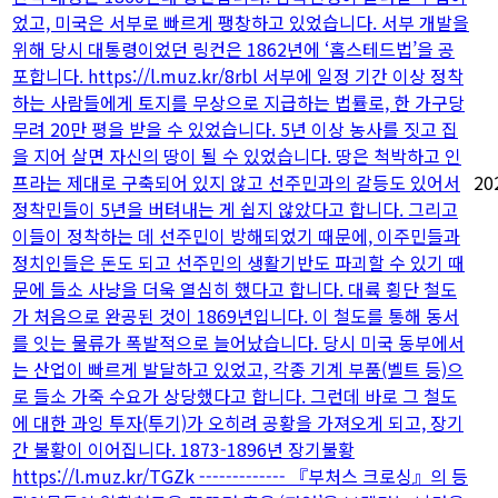
었고, 미국은 서부로 빠르게 팽창하고 있었습니다. 서부 개발을
위해 당시 대통령이었던 링컨은 1862년에 ‘홈스테드법’을 공
포합니다. https://l.muz.kr/8rbl 서부에 일정 기간 이상 정착
하는 사람들에게 토지를 무상으로 지급하는 법률로, 한 가구당
무려 20만 평을 받을 수 있었습니다. 5년 이상 농사를 짓고 집
을 지어 살면 자신의 땅이 될 수 있었습니다. 땅은 척박하고 인
프라는 제대로 구축되어 있지 않고 선주민과의 갈등도 있어서
20
정착민들이 5년을 버텨내는 게 쉽지 않았다고 합니다. 그리고
이들이 정착하는 데 선주민이 방해되었기 때문에, 이주민들과
정치인들은 돈도 되고 선주민의 생활기반도 파괴할 수 있기 때
문에 들소 사냥을 더욱 열심히 했다고 합니다. 대륙 횡단 철도
가 처음으로 완공된 것이 1869년입니다. 이 철도를 통해 동서
를 잇는 물류가 폭발적으로 늘어났습니다. 당시 미국 동부에서
는 산업이 빠르게 발달하고 있었고, 각종 기계 부품(벨트 등)으
로 들소 가죽 수요가 상당했다고 합니다. 그런데 바로 그 철도
에 대한 과잉 투자(투기)가 오히려 공황을 가져오게 되고, 장기
간 불황이 이어집니다. 1873-1896년 장기불황
https://l.muz.kr/TGZk ------------- 『부처스 크로싱』의 등