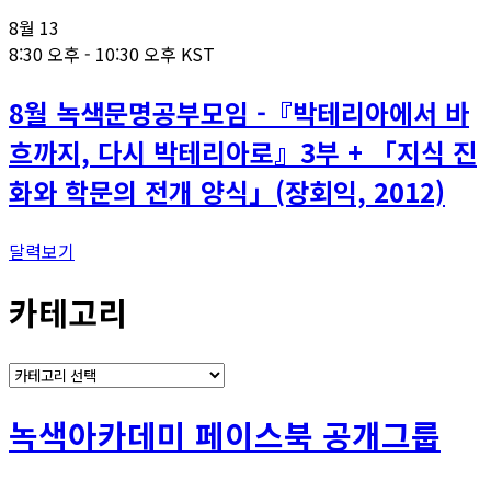
8월
13
8:30 오후
-
10:30 오후
KST
8월 녹색문명공부모임 -『박테리아에서 바
흐까지, 다시 박테리아로』3부 + 「지식 진
화와 학문의 전개 양식」(장회익, 2012)
달력보기
카테고리
카
테
고
녹색아카데미 페이스북 공개그룹
리