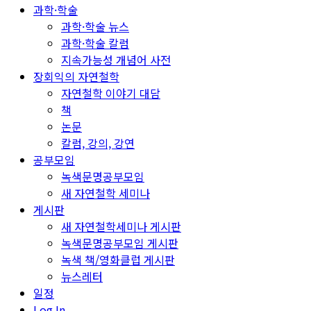
과학·학술
과학·학술 뉴스
과학·학술 칼럼
지속가능성 개념어 사전
장회익의 자연철학
자연철학 이야기 대담
책
논문
칼럼, 강의, 강연
공부모임
녹색문명공부모임
새 자연철학 세미나
게시판
새 자연철학세미나 게시판
녹색문명공부모임 게시판
녹색 책/영화클럽 게시판
뉴스레터
일정
Log In