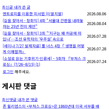
지
최신글
내가 쓴 글
매
엔트로피를 이용한 피서법 (이열치열)
2026.08.06
[길을 찾아서 - 장회익] 4회 "서울대 간판을 내려놓
김
2026.08.04
자는 25년 전의 제안"
[길을 찾아서 - 장회익] 3회 "‘지구는 왜 허공에 떠
2026.07.28
있나’…조선 유학자의 ‘우주설’ 속으로
[세미나 7/27 발제자료] 폴 너스 4장『 생명을 어떻
2026.07.28
게 이해할까』
[소설로 읽는 기후위기·인류세] – 5회차 『부처스 크
2026.07.24
로싱』(7/26~8/15)
(1)
로그인
해주세요.
게시판 댓글
최신댓글
내가 쓴 댓글
존 윌리엄스의 <부처스 크로싱>은 1860년대 미국 서부를 배