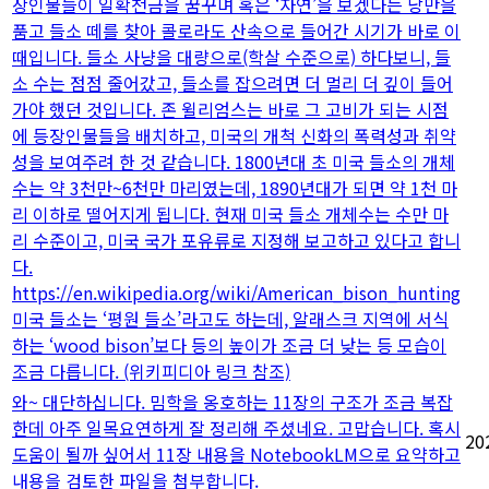
장인물들이 일확천금을 꿈꾸며 혹은 ‘자연’을 보겠다는 낭만을
품고 들소 떼를 찾아 콜로라도 산속으로 들어간 시기가 바로 이
때입니다. 들소 사냥을 대량으로(학살 수준으로) 하다보니, 들
소 수는 점점 줄어갔고, 들소를 잡으려면 더 멀리 더 깊이 들어
가야 했던 것입니다. 존 윌리엄스는 바로 그 고비가 되는 시점
에 등장인물들을 배치하고, 미국의 개척 신화의 폭력성과 취약
성을 보여주려 한 것 같습니다. 1800년대 초 미국 들소의 개체
수는 약 3천만~6천만 마리였는데, 1890년대가 되면 약 1천 마
리 이하로 떨어지게 됩니다. 현재 미국 들소 개체수는 수만 마
리 수준이고, 미국 국가 포유류로 지정해 보고하고 있다고 합니
다.
https://en.wikipedia.org/wiki/American_bison_hunting
미국 들소는 ‘평원 들소’라고도 하는데, 알래스크 지역에 서식
하는 ‘wood bison’보다 등의 높이가 조금 더 낮는 등 모습이
조금 다릅니다. (위키피디아 링크 참조)
와~ 대단하십니다. 밈학을 옹호하는 11장의 구조가 조금 복잡
한데 아주 일목요연하게 잘 정리해 주셨네요. 고맙습니다. 혹시
20
도움이 될까 싶어서 11장 내용을 NotebookLM으로 요약하고
내용을 검토한 파일을 첨부합니다.