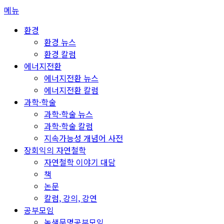
콘
메뉴
텐
환경
츠
환경 뉴스
로
환경 칼럼
바
에너지전환
로
에너지전환 뉴스
가
에너지전환 칼럼
기
과학·학술
과학·학술 뉴스
과학·학술 칼럼
지속가능성 개념어 사전
장회익의 자연철학
자연철학 이야기 대담
책
논문
칼럼, 강의, 강연
공부모임
녹색문명공부모임