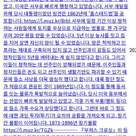
었고, 미국은 서부로 빠르게 팽창하고 있었습니다. 서부 개발을
위해 당시 대통령이었던 링컨은 1862년에 ‘홈스테드법’을 공
포합니다. https://l.muz.kr/8rbl 서부에 일정 기간 이상 정착
하는 사람들에게 토지를 무상으로 지급하는 법률로, 한 가구당
무려 20만 평을 받을 수 있었습니다. 5년 이상 농사를 짓고 집
을 지어 살면 자신의 땅이 될 수 있었습니다. 땅은 척박하고 인
프라는 제대로 구축되어 있지 않고 선주민과의 갈등도 있어서
20
정착민들이 5년을 버텨내는 게 쉽지 않았다고 합니다. 그리고
이들이 정착하는 데 선주민이 방해되었기 때문에, 이주민들과
정치인들은 돈도 되고 선주민의 생활기반도 파괴할 수 있기 때
문에 들소 사냥을 더욱 열심히 했다고 합니다. 대륙 횡단 철도
가 처음으로 완공된 것이 1869년입니다. 이 철도를 통해 동서
를 잇는 물류가 폭발적으로 늘어났습니다. 당시 미국 동부에서
는 산업이 빠르게 발달하고 있었고, 각종 기계 부품(벨트 등)으
로 들소 가죽 수요가 상당했다고 합니다. 그런데 바로 그 철도
에 대한 과잉 투자(투기)가 오히려 공황을 가져오게 되고, 장기
간 불황이 이어집니다. 1873-1896년 장기불황
https://l.muz.kr/TGZk ------------- 『부처스 크로싱』의 등