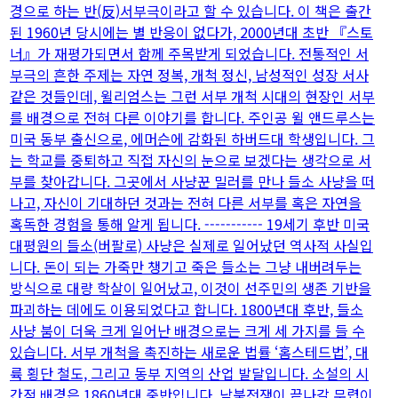
경으로 하는 반(反)서부극이라고 할 수 있습니다. 이 책은 출간
된 1960년 당시에는 별 반응이 없다가, 2000년대 초반 『스토
너』가 재평가되면서 함께 주목받게 되었습니다. 전통적인 서
부극의 흔한 주제는 자연 정복, 개척 정신, 남성적인 성장 서사
같은 것들인데, 윌리엄스는 그런 서부 개척 시대의 현장인 서부
를 배경으로 전혀 다른 이야기를 합니다. 주인공 윌 앤드루스는
미국 동부 출신으로, 에머슨에 감화된 하버드대 학생입니다. 그
는 학교를 중퇴하고 직접 자신의 눈으로 보겠다는 생각으로 서
부를 찾아갑니다. 그곳에서 사냥꾼 밀러를 만나 들소 사냥을 떠
나고, 자신이 기대하던 것과는 전혀 다른 서부를 혹은 자연을
혹독한 경험을 통해 알게 됩니다. ----------- 19세기 후반 미국
대평원의 들소(버팔로) 사냥은 실제로 일어났던 역사적 사실입
니다. 돈이 되는 가죽만 챙기고 죽은 들소는 그냥 내버려두는
방식으로 대량 학살이 일어났고, 이것이 선주민의 생존 기반을
파괴하는 데에도 이용되었다고 합니다. 1800년대 후반, 들소
사냥 붐이 더욱 크게 일어난 배경으로는 크게 세 가지를 들 수
있습니다. 서부 개척을 촉진하는 새로운 법률 ‘홈스테드법’, 대
륙 횡단 철도, 그리고 동부 지역의 산업 발달입니다. 소설의 시
간적 배경은 1860년대 중반입니다. 남북전쟁이 끝나갈 무렵이