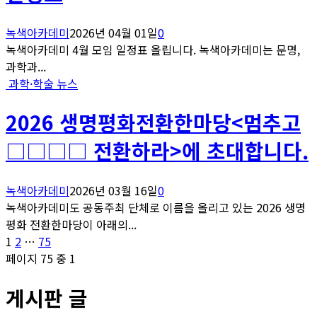
녹색아카데미
2026년 04월 01일
0
녹색아카데미 4월 모임 일정표 올립니다. 녹색아카데미는 문명,
과학과...
과학·학술 뉴스
2026 생명평화전환한마당<멈추고
□□□□ 전환하라>에 초대합니다.
녹색아카데미
2026년 03월 16일
0
녹색아카데미도 공동주최 단체로 이름을 올리고 있는 2026 생명
평화 전환한마당이 아래의...
글
페
페
페
1
2
…
75
이
이
이
페이지 75 중 1
페
지
지
지
게시판 글
이