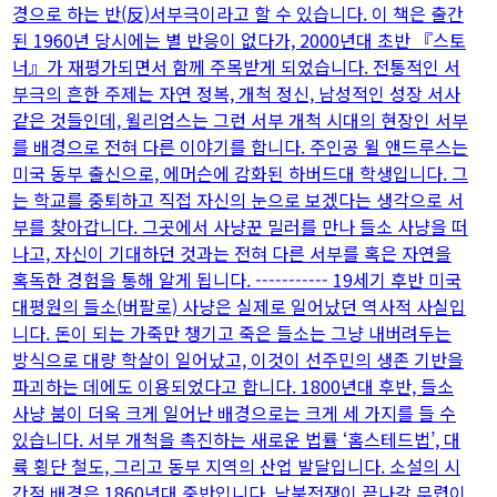
경으로 하는 반(反)서부극이라고 할 수 있습니다. 이 책은 출간
된 1960년 당시에는 별 반응이 없다가, 2000년대 초반 『스토
너』가 재평가되면서 함께 주목받게 되었습니다. 전통적인 서
부극의 흔한 주제는 자연 정복, 개척 정신, 남성적인 성장 서사
같은 것들인데, 윌리엄스는 그런 서부 개척 시대의 현장인 서부
를 배경으로 전혀 다른 이야기를 합니다. 주인공 윌 앤드루스는
미국 동부 출신으로, 에머슨에 감화된 하버드대 학생입니다. 그
는 학교를 중퇴하고 직접 자신의 눈으로 보겠다는 생각으로 서
부를 찾아갑니다. 그곳에서 사냥꾼 밀러를 만나 들소 사냥을 떠
나고, 자신이 기대하던 것과는 전혀 다른 서부를 혹은 자연을
혹독한 경험을 통해 알게 됩니다. ----------- 19세기 후반 미국
대평원의 들소(버팔로) 사냥은 실제로 일어났던 역사적 사실입
니다. 돈이 되는 가죽만 챙기고 죽은 들소는 그냥 내버려두는
방식으로 대량 학살이 일어났고, 이것이 선주민의 생존 기반을
파괴하는 데에도 이용되었다고 합니다. 1800년대 후반, 들소
사냥 붐이 더욱 크게 일어난 배경으로는 크게 세 가지를 들 수
있습니다. 서부 개척을 촉진하는 새로운 법률 ‘홈스테드법’, 대
륙 횡단 철도, 그리고 동부 지역의 산업 발달입니다. 소설의 시
간적 배경은 1860년대 중반입니다. 남북전쟁이 끝나갈 무렵이