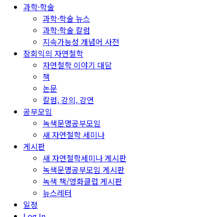
과학·학술
과학·학술 뉴스
과학·학술 칼럼
지속가능성 개념어 사전
장회익의 자연철학
자연철학 이야기 대담
책
논문
칼럼, 강의, 강연
공부모임
녹색문명공부모임
새 자연철학 세미나
게시판
새 자연철학세미나 게시판
녹색문명공부모임 게시판
녹색 책/영화클럽 게시판
뉴스레터
일정
Log In