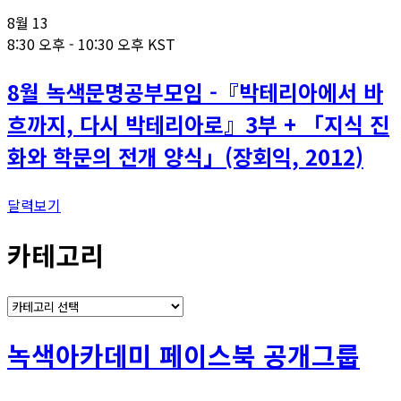
8월
13
8:30 오후
-
10:30 오후
KST
8월 녹색문명공부모임 -『박테리아에서 바
흐까지, 다시 박테리아로』3부 + 「지식 진
화와 학문의 전개 양식」(장회익, 2012)
달력보기
카테고리
카
테
고
녹색아카데미 페이스북 공개그룹
리