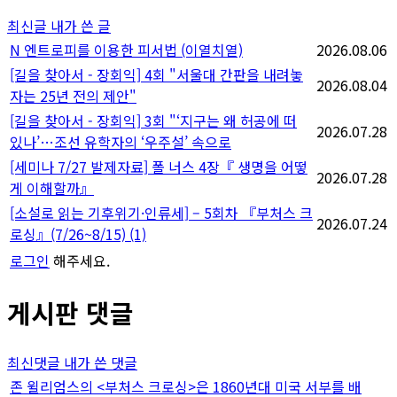
지
최신글
내가 쓴 글
매
N
엔트로피를 이용한 피서법 (이열치열)
2026.08.06
[길을 찾아서 - 장회익] 4회 "서울대 간판을 내려놓
김
2026.08.04
자는 25년 전의 제안"
[길을 찾아서 - 장회익] 3회 "‘지구는 왜 허공에 떠
2026.07.28
있나’…조선 유학자의 ‘우주설’ 속으로
[세미나 7/27 발제자료] 폴 너스 4장『 생명을 어떻
2026.07.28
게 이해할까』
[소설로 읽는 기후위기·인류세] – 5회차 『부처스 크
2026.07.24
로싱』(7/26~8/15)
(1)
로그인
해주세요.
게시판 댓글
최신댓글
내가 쓴 댓글
존 윌리엄스의 <부처스 크로싱>은 1860년대 미국 서부를 배