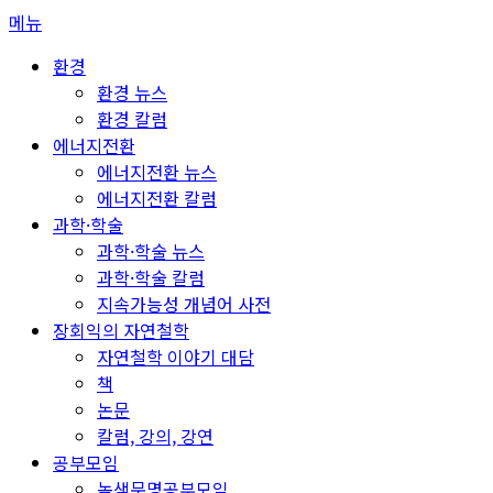
콘
메뉴
텐
환경
츠
환경 뉴스
로
환경 칼럼
바
에너지전환
로
에너지전환 뉴스
가
에너지전환 칼럼
기
과학·학술
과학·학술 뉴스
과학·학술 칼럼
지속가능성 개념어 사전
장회익의 자연철학
자연철학 이야기 대담
책
논문
칼럼, 강의, 강연
공부모임
녹색문명공부모임