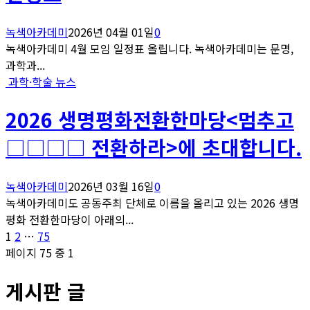
녹색아카데미
2026년 04월 01일
0
녹색아카데미 4월 모임 일정표 올립니다. 녹색아카데미는 문명,
과학과...
과학·학술 뉴스
2026 생명평화전환한마당<멈추고
□□□□ 전환하라>에 초대합니다.
녹색아카데미
2026년 03월 16일
0
녹색아카데미도 공동주최 단체로 이름을 올리고 있는 2026 생명
평화 전환한마당이 아래의...
글
페
페
페
1
2
…
75
이
이
이
페이지 75 중 1
페
지
지
지
게시판 글
이