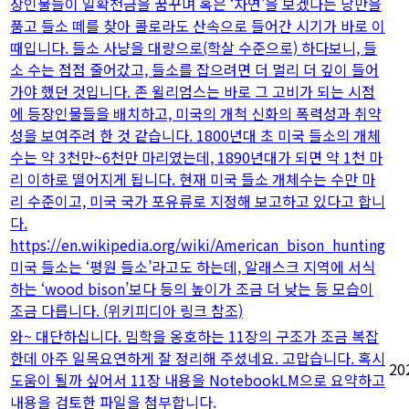
장인물들이 일확천금을 꿈꾸며 혹은 ‘자연’을 보겠다는 낭만을
품고 들소 떼를 찾아 콜로라도 산속으로 들어간 시기가 바로 이
때입니다. 들소 사냥을 대량으로(학살 수준으로) 하다보니, 들
소 수는 점점 줄어갔고, 들소를 잡으려면 더 멀리 더 깊이 들어
가야 했던 것입니다. 존 윌리엄스는 바로 그 고비가 되는 시점
에 등장인물들을 배치하고, 미국의 개척 신화의 폭력성과 취약
성을 보여주려 한 것 같습니다. 1800년대 초 미국 들소의 개체
수는 약 3천만~6천만 마리였는데, 1890년대가 되면 약 1천 마
리 이하로 떨어지게 됩니다. 현재 미국 들소 개체수는 수만 마
리 수준이고, 미국 국가 포유류로 지정해 보고하고 있다고 합니
다.
https://en.wikipedia.org/wiki/American_bison_hunting
미국 들소는 ‘평원 들소’라고도 하는데, 알래스크 지역에 서식
하는 ‘wood bison’보다 등의 높이가 조금 더 낮는 등 모습이
조금 다릅니다. (위키피디아 링크 참조)
와~ 대단하십니다. 밈학을 옹호하는 11장의 구조가 조금 복잡
한데 아주 일목요연하게 잘 정리해 주셨네요. 고맙습니다. 혹시
20
도움이 될까 싶어서 11장 내용을 NotebookLM으로 요약하고
내용을 검토한 파일을 첨부합니다.