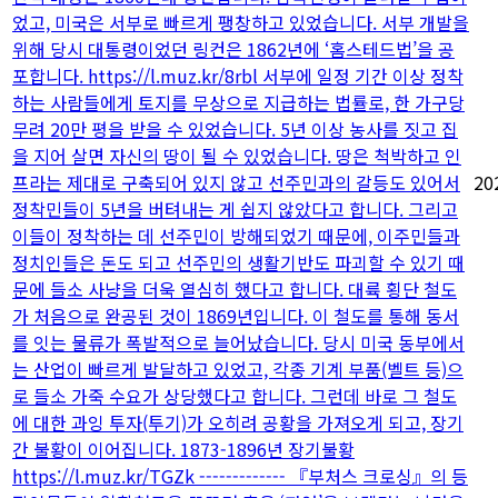
었고, 미국은 서부로 빠르게 팽창하고 있었습니다. 서부 개발을
위해 당시 대통령이었던 링컨은 1862년에 ‘홈스테드법’을 공
포합니다. https://l.muz.kr/8rbl 서부에 일정 기간 이상 정착
하는 사람들에게 토지를 무상으로 지급하는 법률로, 한 가구당
무려 20만 평을 받을 수 있었습니다. 5년 이상 농사를 짓고 집
을 지어 살면 자신의 땅이 될 수 있었습니다. 땅은 척박하고 인
프라는 제대로 구축되어 있지 않고 선주민과의 갈등도 있어서
20
정착민들이 5년을 버텨내는 게 쉽지 않았다고 합니다. 그리고
이들이 정착하는 데 선주민이 방해되었기 때문에, 이주민들과
정치인들은 돈도 되고 선주민의 생활기반도 파괴할 수 있기 때
문에 들소 사냥을 더욱 열심히 했다고 합니다. 대륙 횡단 철도
가 처음으로 완공된 것이 1869년입니다. 이 철도를 통해 동서
를 잇는 물류가 폭발적으로 늘어났습니다. 당시 미국 동부에서
는 산업이 빠르게 발달하고 있었고, 각종 기계 부품(벨트 등)으
로 들소 가죽 수요가 상당했다고 합니다. 그런데 바로 그 철도
에 대한 과잉 투자(투기)가 오히려 공황을 가져오게 되고, 장기
간 불황이 이어집니다. 1873-1896년 장기불황
https://l.muz.kr/TGZk ------------- 『부처스 크로싱』의 등