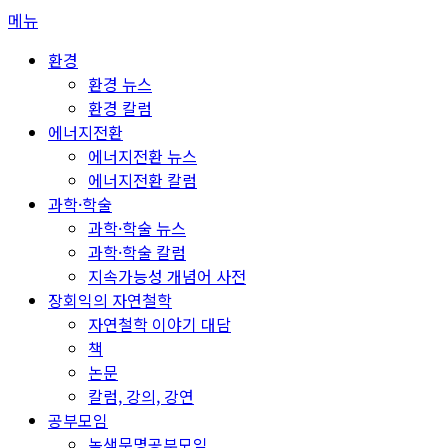
콘
메뉴
텐
환경
츠
환경 뉴스
로
환경 칼럼
바
에너지전환
로
에너지전환 뉴스
가
에너지전환 칼럼
기
과학·학술
과학·학술 뉴스
과학·학술 칼럼
지속가능성 개념어 사전
장회익의 자연철학
자연철학 이야기 대담
책
논문
칼럼, 강의, 강연
공부모임
녹색문명공부모임