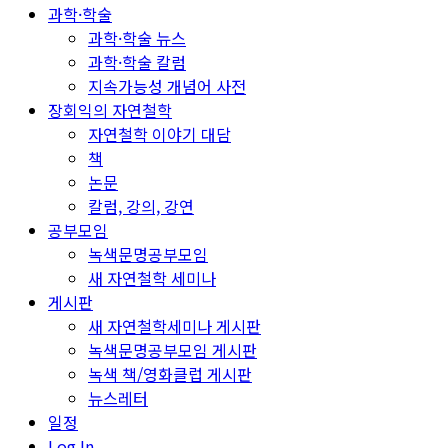
과학·학술
과학·학술 뉴스
과학·학술 칼럼
지속가능성 개념어 사전
장회익의 자연철학
자연철학 이야기 대담
책
논문
칼럼, 강의, 강연
공부모임
녹색문명공부모임
새 자연철학 세미나
게시판
새 자연철학세미나 게시판
녹색문명공부모임 게시판
녹색 책/영화클럽 게시판
뉴스레터
일정
Log In