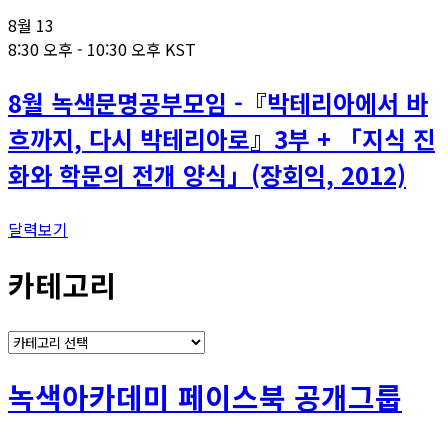
8월
13
8:30 오후
-
10:30 오후
KST
8월 녹색문명공부모임 -『박테리아에서 바
흐까지, 다시 박테리아로』3부 + 「지식 진
화와 학문의 전개 양식」(장회익, 2012)
달력보기
카테고리
카
테
고
녹색아카데미 페이스북 공개그룹
리