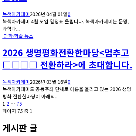
녹색아카데미
2026년 04월 01일
0
녹색아카데미 4월 모임 일정표 올립니다. 녹색아카데미는 문명,
과학과...
과학·학술 뉴스
2026 생명평화전환한마당<멈추고
□□□□ 전환하라>에 초대합니다.
녹색아카데미
2026년 03월 16일
0
녹색아카데미도 공동주최 단체로 이름을 올리고 있는 2026 생명
평화 전환한마당이 아래의...
글
페
페
페
1
2
…
75
이
이
이
페이지 75 중 1
페
지
지
지
게시판 글
이