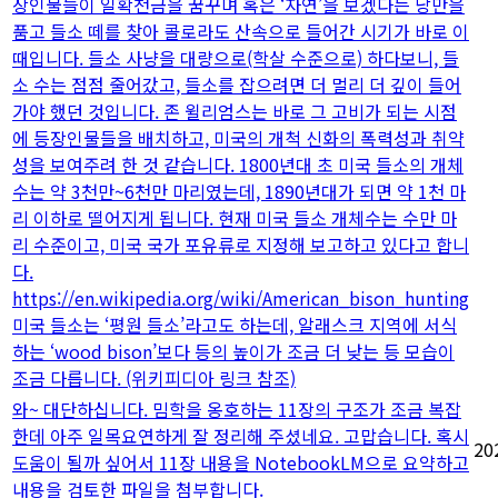
장인물들이 일확천금을 꿈꾸며 혹은 ‘자연’을 보겠다는 낭만을
품고 들소 떼를 찾아 콜로라도 산속으로 들어간 시기가 바로 이
때입니다. 들소 사냥을 대량으로(학살 수준으로) 하다보니, 들
소 수는 점점 줄어갔고, 들소를 잡으려면 더 멀리 더 깊이 들어
가야 했던 것입니다. 존 윌리엄스는 바로 그 고비가 되는 시점
에 등장인물들을 배치하고, 미국의 개척 신화의 폭력성과 취약
성을 보여주려 한 것 같습니다. 1800년대 초 미국 들소의 개체
수는 약 3천만~6천만 마리였는데, 1890년대가 되면 약 1천 마
리 이하로 떨어지게 됩니다. 현재 미국 들소 개체수는 수만 마
리 수준이고, 미국 국가 포유류로 지정해 보고하고 있다고 합니
다.
https://en.wikipedia.org/wiki/American_bison_hunting
미국 들소는 ‘평원 들소’라고도 하는데, 알래스크 지역에 서식
하는 ‘wood bison’보다 등의 높이가 조금 더 낮는 등 모습이
조금 다릅니다. (위키피디아 링크 참조)
와~ 대단하십니다. 밈학을 옹호하는 11장의 구조가 조금 복잡
한데 아주 일목요연하게 잘 정리해 주셨네요. 고맙습니다. 혹시
20
도움이 될까 싶어서 11장 내용을 NotebookLM으로 요약하고
내용을 검토한 파일을 첨부합니다.