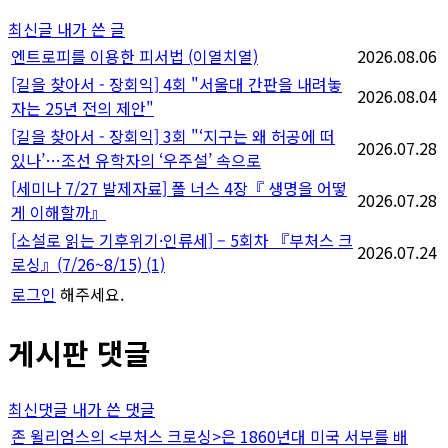
지
최신글
내가 쓴 글
매
엔트로피를 이용한 피서법 (이열치열)
2026.08.06
[길을 찾아서 - 장회익] 4회 "서울대 간판을 내려놓
김
2026.08.04
자는 25년 전의 제안"
[길을 찾아서 - 장회익] 3회 "‘지구는 왜 허공에 떠
2026.07.28
있나’…조선 유학자의 ‘우주설’ 속으로
[세미나 7/27 발제자료] 폴 너스 4장『 생명을 어떻
2026.07.28
게 이해할까』
[소설로 읽는 기후위기·인류세] – 5회차 『부처스 크
2026.07.24
로싱』(7/26~8/15)
(1)
로그인
해주세요.
게시판 댓글
최신댓글
내가 쓴 댓글
존 윌리엄스의 <부처스 크로싱>은 1860년대 미국 서부를 배