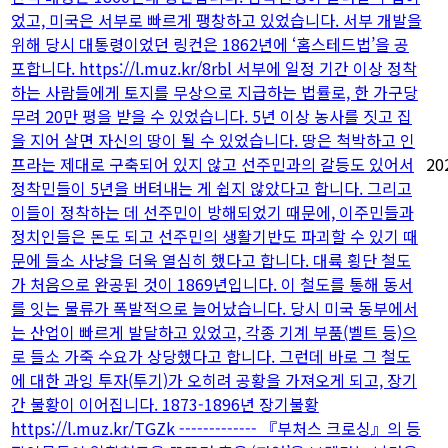
었고, 미국은 서부로 빠르게 팽창하고 있었습니다. 서부 개발을
위해 당시 대통령이었던 링컨은 1862년에 ‘홈스테드법’을 공
포합니다. https://l.muz.kr/8rbl 서부에 일정 기간 이상 정착
하는 사람들에게 토지를 무상으로 지급하는 법률로, 한 가구당
무려 20만 평을 받을 수 있었습니다. 5년 이상 농사를 짓고 집
을 지어 살면 자신의 땅이 될 수 있었습니다. 땅은 척박하고 인
프라는 제대로 구축되어 있지 않고 선주민과의 갈등도 있어서
20
정착민들이 5년을 버텨내는 게 쉽지 않았다고 합니다. 그리고
이들이 정착하는 데 선주민이 방해되었기 때문에, 이주민들과
정치인들은 돈도 되고 선주민의 생활기반도 파괴할 수 있기 때
문에 들소 사냥을 더욱 열심히 했다고 합니다. 대륙 횡단 철도
가 처음으로 완공된 것이 1869년입니다. 이 철도를 통해 동서
를 잇는 물류가 폭발적으로 늘어났습니다. 당시 미국 동부에서
는 산업이 빠르게 발달하고 있었고, 각종 기계 부품(벨트 등)으
로 들소 가죽 수요가 상당했다고 합니다. 그런데 바로 그 철도
에 대한 과잉 투자(투기)가 오히려 공황을 가져오게 되고, 장기
간 불황이 이어집니다. 1873-1896년 장기불황
https://l.muz.kr/TGZk ------------- 『부처스 크로싱』의 등