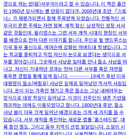
경으로 하는 반(反)서부극이라고 할 수 있습니다. 이 책은 출간
된 1960년 당시에는 별 반응이 없다가, 2000년대 초반 『스토
너』가 재평가되면서 함께 주목받게 되었습니다. 전통적인 서
부극의 흔한 주제는 자연 정복, 개척 정신, 남성적인 성장 서사
같은 것들인데, 윌리엄스는 그런 서부 개척 시대의 현장인 서부
를 배경으로 전혀 다른 이야기를 합니다. 주인공 윌 앤드루스는
미국 동부 출신으로, 에머슨에 감화된 하버드대 학생입니다. 그
는 학교를 중퇴하고 직접 자신의 눈으로 보겠다는 생각으로 서
부를 찾아갑니다. 그곳에서 사냥꾼 밀러를 만나 들소 사냥을 떠
나고, 자신이 기대하던 것과는 전혀 다른 서부를 혹은 자연을
혹독한 경험을 통해 알게 됩니다. ----------- 19세기 후반 미국
대평원의 들소(버팔로) 사냥은 실제로 일어났던 역사적 사실입
니다. 돈이 되는 가죽만 챙기고 죽은 들소는 그냥 내버려두는
방식으로 대량 학살이 일어났고, 이것이 선주민의 생존 기반을
파괴하는 데에도 이용되었다고 합니다. 1800년대 후반, 들소
사냥 붐이 더욱 크게 일어난 배경으로는 크게 세 가지를 들 수
있습니다. 서부 개척을 촉진하는 새로운 법률 ‘홈스테드법’, 대
륙 횡단 철도, 그리고 동부 지역의 산업 발달입니다. 소설의 시
간적 배경은 1860년대 중반입니다. 남북전쟁이 끝나갈 무렵이