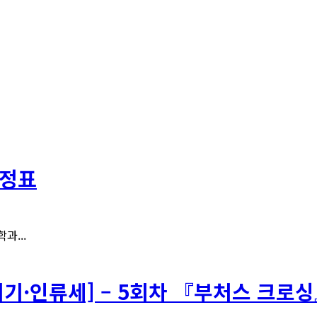
일정표
과...
위기·인류세] – 5회차 『부처스 크로