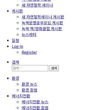
새 자연철학 세미나
게시판
새 자연철학세미나 게시판
녹색문명공부모임 게시판
녹색 책/영화클럽 게시판
뉴스레터
일정
Log In
Register
검색
검
색:
환경
환경 뉴스
환경 칼럼
에너지전환
에너지전환 뉴스
에너지전환 칼럼