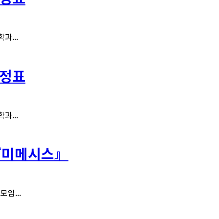
과...
일정표
과...
: 『미메시스』
임...