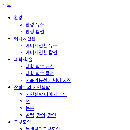
콘
메뉴
텐
환경
츠
환경 뉴스
로
환경 칼럼
바
에너지전환
로
에너지전환 뉴스
가
에너지전환 칼럼
기
과학·학술
과학·학술 뉴스
과학·학술 칼럼
지속가능성 개념어 사전
장회익의 자연철학
자연철학 이야기 대담
책
논문
칼럼, 강의, 강연
공부모임
녹색문명공부모임