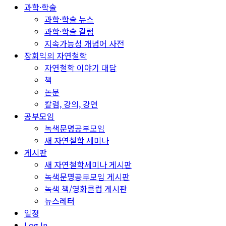
과학·학술
과학·학술 뉴스
과학·학술 칼럼
지속가능성 개념어 사전
장회익의 자연철학
자연철학 이야기 대담
책
논문
칼럼, 강의, 강연
공부모임
녹색문명공부모임
새 자연철학 세미나
게시판
새 자연철학세미나 게시판
녹색문명공부모임 게시판
녹색 책/영화클럽 게시판
뉴스레터
일정
Log In