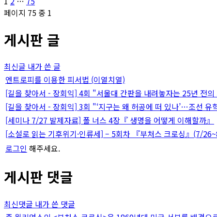
글
페
페
페
1
2
…
75
이
이
이
페이지 75 중 1
페
지
지
지
게시판 글
이
지
최신글
내가 쓴 글
매
엔트로피를 이용한 피서법 (이열치열)
[길을 찾아서 - 장회익] 4회 "서울대 간판을 내려놓자는 25년 전의
김
[길을 찾아서 - 장회익] 3회 "‘지구는 왜 허공에 떠 있나’…조선 유
[세미나 7/27 발제자료] 폴 너스 4장『 생명을 어떻게 이해할까』
[소설로 읽는 기후위기·인류세] – 5회차 『부처스 크로싱』(7/26~8
로그인
해주세요.
게시판 댓글
최신댓글
내가 쓴 댓글