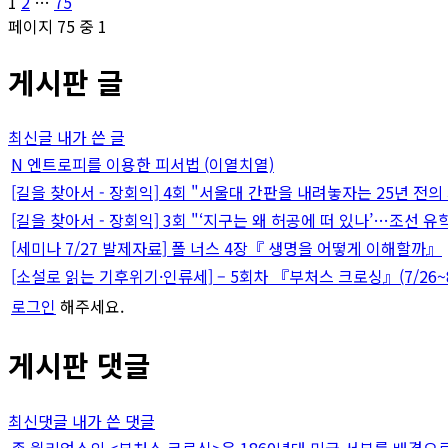
글
페
페
페
1
2
…
75
이
이
이
페이지 75 중 1
페
지
지
지
게시판 글
이
지
최신글
내가 쓴 글
매
N
엔트로피를 이용한 피서법 (이열치열)
[길을 찾아서 - 장회익] 4회 "서울대 간판을 내려놓자는 25년 전의
김
[길을 찾아서 - 장회익] 3회 "‘지구는 왜 허공에 떠 있나’…조선 유
[세미나 7/27 발제자료] 폴 너스 4장『 생명을 어떻게 이해할까』
[소설로 읽는 기후위기·인류세] – 5회차 『부처스 크로싱』(7/26~8
로그인
해주세요.
게시판 댓글
최신댓글
내가 쓴 댓글