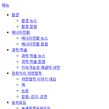
콘
메뉴
텐
환경
츠
환경 뉴스
로
환경 칼럼
바
에너지전환
로
에너지전환 뉴스
가
에너지전환 칼럼
기
과학·학술
과학·학술 뉴스
과학·학술 칼럼
지속가능성 개념어 사전
장회익의 자연철학
자연철학 이야기 대담
책
논문
칼럼, 강의, 강연
공부모임
녹색문명공부모임