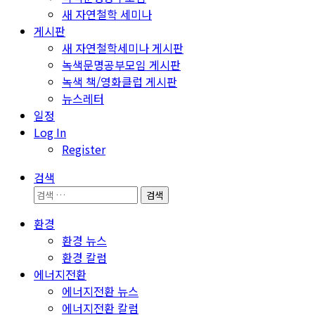
새 자연철학 세미나
게시판
새 자연철학세미나 게시판
녹색문명공부모임 게시판
녹색 책/영화클럽 게시판
뉴스레터
일정
Log In
Register
검색
검
색:
환경
환경 뉴스
환경 칼럼
에너지전환
에너지전환 뉴스
에너지전환 칼럼