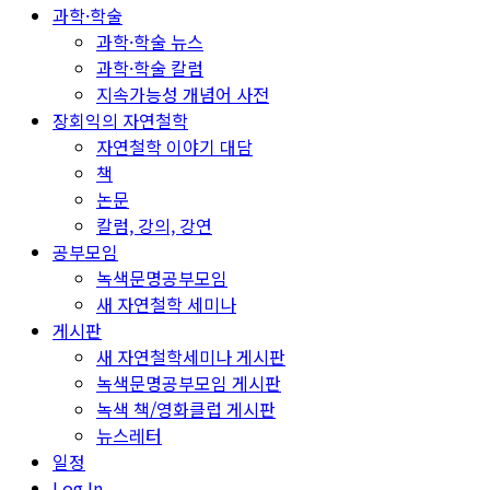
과학·학술
과학·학술 뉴스
과학·학술 칼럼
지속가능성 개념어 사전
장회익의 자연철학
자연철학 이야기 대담
책
논문
칼럼, 강의, 강연
공부모임
녹색문명공부모임
새 자연철학 세미나
게시판
새 자연철학세미나 게시판
녹색문명공부모임 게시판
녹색 책/영화클럽 게시판
뉴스레터
일정
Log In