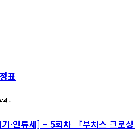
일정표
과...
위기·인류세] – 5회차 『부처스 크로