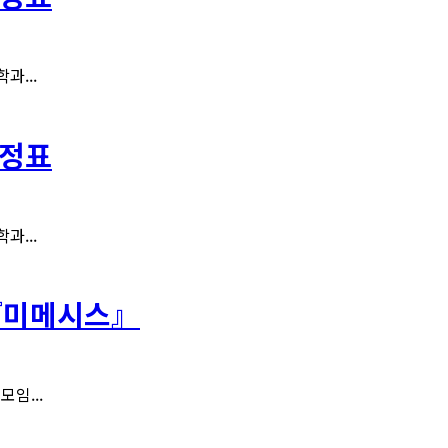
과...
일정표
과...
: 『미메시스』
임...