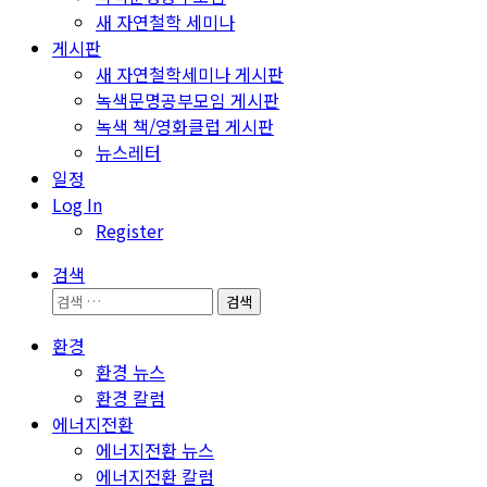
새 자연철학 세미나
게시판
새 자연철학세미나 게시판
녹색문명공부모임 게시판
녹색 책/영화클럽 게시판
뉴스레터
일정
Log In
Register
검색
검
색:
환경
환경 뉴스
환경 칼럼
에너지전환
에너지전환 뉴스
에너지전환 칼럼