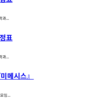
과...
일정표
과...
: 『미메시스』
임...