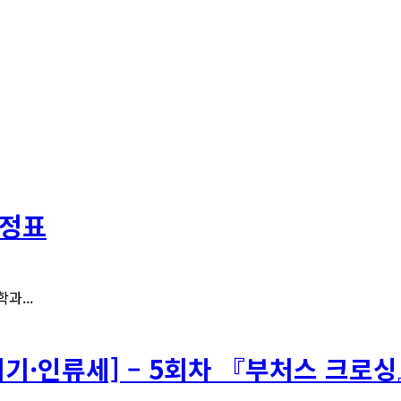
일정표
과...
위기·인류세] – 5회차 『부처스 크로