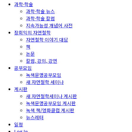
과학·학술
과학·학술 뉴스
과학·학술 칼럼
지속가능성 개념어 사전
장회익의 자연철학
자연철학 이야기 대담
책
논문
칼럼, 강의, 강연
공부모임
녹색문명공부모임
새 자연철학 세미나
게시판
새 자연철학세미나 게시판
녹색문명공부모임 게시판
녹색 책/영화클럽 게시판
뉴스레터
일정
Log In