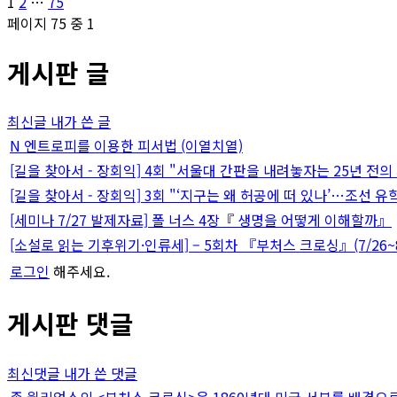
글
페
페
페
1
2
…
75
이
이
이
페이지 75 중 1
페
지
지
지
게시판 글
이
지
최신글
내가 쓴 글
매
N
엔트로피를 이용한 피서법 (이열치열)
[길을 찾아서 - 장회익] 4회 "서울대 간판을 내려놓자는 25년 전의
김
[길을 찾아서 - 장회익] 3회 "‘지구는 왜 허공에 떠 있나’…조선 유
[세미나 7/27 발제자료] 폴 너스 4장『 생명을 어떻게 이해할까』
[소설로 읽는 기후위기·인류세] – 5회차 『부처스 크로싱』(7/26~8
로그인
해주세요.
게시판 댓글
최신댓글
내가 쓴 댓글