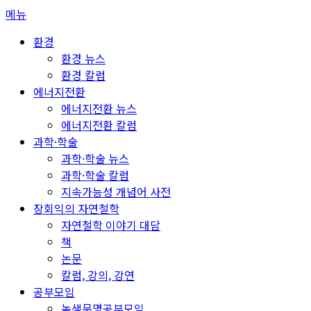
콘
메뉴
텐
환경
츠
환경 뉴스
로
환경 칼럼
바
에너지전환
로
에너지전환 뉴스
가
에너지전환 칼럼
기
과학·학술
과학·학술 뉴스
과학·학술 칼럼
지속가능성 개념어 사전
장회익의 자연철학
자연철학 이야기 대담
책
논문
칼럼, 강의, 강연
공부모임
녹색문명공부모임