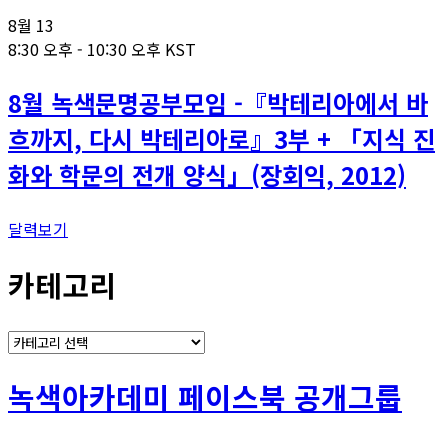
8월
13
8:30 오후
-
10:30 오후
KST
8월 녹색문명공부모임 -『박테리아에서 바
흐까지, 다시 박테리아로』3부 + 「지식 진
화와 학문의 전개 양식」(장회익, 2012)
달력보기
카테고리
카
테
고
녹색아카데미 페이스북 공개그룹
리