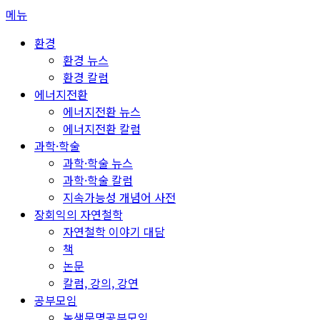
콘
메뉴
텐
환경
츠
환경 뉴스
로
환경 칼럼
바
에너지전환
로
에너지전환 뉴스
가
에너지전환 칼럼
기
과학·학술
과학·학술 뉴스
과학·학술 칼럼
지속가능성 개념어 사전
장회익의 자연철학
자연철학 이야기 대담
책
논문
칼럼, 강의, 강연
공부모임
녹색문명공부모임