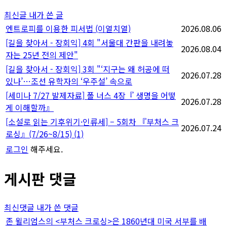
지
최신글
내가 쓴 글
매
엔트로피를 이용한 피서법 (이열치열)
2026.08.06
[길을 찾아서 - 장회익] 4회 "서울대 간판을 내려놓
김
2026.08.04
자는 25년 전의 제안"
[길을 찾아서 - 장회익] 3회 "‘지구는 왜 허공에 떠
2026.07.28
있나’…조선 유학자의 ‘우주설’ 속으로
[세미나 7/27 발제자료] 폴 너스 4장『 생명을 어떻
2026.07.28
게 이해할까』
[소설로 읽는 기후위기·인류세] – 5회차 『부처스 크
2026.07.24
로싱』(7/26~8/15)
(1)
로그인
해주세요.
게시판 댓글
최신댓글
내가 쓴 댓글
존 윌리엄스의 <부처스 크로싱>은 1860년대 미국 서부를 배