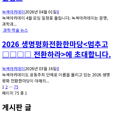
녹색아카데미
2026년 04월 01일
0
녹색아카데미 4월 모임 일정표 올립니다. 녹색아카데미는 문명,
과학과...
과학·학술 뉴스
2026 생명평화전환한마당<멈추고
□□□□ 전환하라>에 초대합니다.
녹색아카데미
2026년 03월 16일
0
녹색아카데미도 공동주최 단체로 이름을 올리고 있는 2026 생명
평화 전환한마당이 아래의...
글
페
페
페
1
2
…
75
이
이
이
페이지 75 중 1
페
지
지
지
게시판 글
이