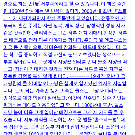
경으로 하는 반(反)서부극이라고 할 수 있습니다. 이 책은 출간
된 1960년 당시에는 별 반응이 없다가, 2000년대 초반 『스토
너』가 재평가되면서 함께 주목받게 되었습니다. 전통적인 서
부극의 흔한 주제는 자연 정복, 개척 정신, 남성적인 성장 서사
같은 것들인데, 윌리엄스는 그런 서부 개척 시대의 현장인 서부
를 배경으로 전혀 다른 이야기를 합니다. 주인공 윌 앤드루스는
미국 동부 출신으로, 에머슨에 감화된 하버드대 학생입니다. 그
는 학교를 중퇴하고 직접 자신의 눈으로 보겠다는 생각으로 서
부를 찾아갑니다. 그곳에서 사냥꾼 밀러를 만나 들소 사냥을 떠
나고, 자신이 기대하던 것과는 전혀 다른 서부를 혹은 자연을
혹독한 경험을 통해 알게 됩니다. ----------- 19세기 후반 미국
대평원의 들소(버팔로) 사냥은 실제로 일어났던 역사적 사실입
니다. 돈이 되는 가죽만 챙기고 죽은 들소는 그냥 내버려두는
방식으로 대량 학살이 일어났고, 이것이 선주민의 생존 기반을
파괴하는 데에도 이용되었다고 합니다. 1800년대 후반, 들소
사냥 붐이 더욱 크게 일어난 배경으로는 크게 세 가지를 들 수
있습니다. 서부 개척을 촉진하는 새로운 법률 ‘홈스테드법’, 대
륙 횡단 철도, 그리고 동부 지역의 산업 발달입니다. 소설의 시
간적 배경은 1860년대 중반입니다. 남북전쟁이 끝나갈 무렵이