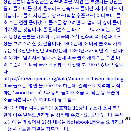
장인물들이 일확천금을 꿈꾸며 혹은 ‘자연’을 보겠다는 낭만을
품고 들소 떼를 찾아 콜로라도 산속으로 들어간 시기가 바로 이
때입니다. 들소 사냥을 대량으로(학살 수준으로) 하다보니, 들
소 수는 점점 줄어갔고, 들소를 잡으려면 더 멀리 더 깊이 들어
가야 했던 것입니다. 존 윌리엄스는 바로 그 고비가 되는 시점
에 등장인물들을 배치하고, 미국의 개척 신화의 폭력성과 취약
성을 보여주려 한 것 같습니다. 1800년대 초 미국 들소의 개체
수는 약 3천만~6천만 마리였는데, 1890년대가 되면 약 1천 마
리 이하로 떨어지게 됩니다. 현재 미국 들소 개체수는 수만 마
리 수준이고, 미국 국가 포유류로 지정해 보고하고 있다고 합니
다.
https://en.wikipedia.org/wiki/American_bison_hunting
미국 들소는 ‘평원 들소’라고도 하는데, 알래스크 지역에 서식
하는 ‘wood bison’보다 등의 높이가 조금 더 낮는 등 모습이
조금 다릅니다. (위키피디아 링크 참조)
와~ 대단하십니다. 밈학을 옹호하는 11장의 구조가 조금 복잡
한데 아주 일목요연하게 잘 정리해 주셨네요. 고맙습니다. 혹시
20
도움이 될까 싶어서 11장 내용을 NotebookLM으로 요약하고
내용을 검토한 파일을 첨부합니다.