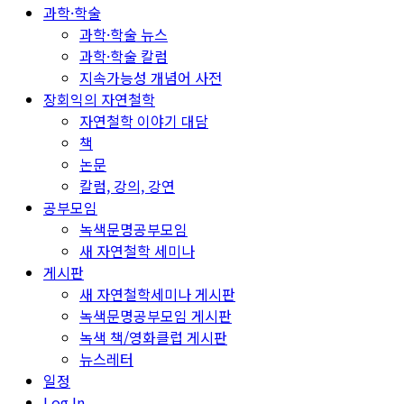
과학·학술
과학·학술 뉴스
과학·학술 칼럼
지속가능성 개념어 사전
장회익의 자연철학
자연철학 이야기 대담
책
논문
칼럼, 강의, 강연
공부모임
녹색문명공부모임
새 자연철학 세미나
게시판
새 자연철학세미나 게시판
녹색문명공부모임 게시판
녹색 책/영화클럽 게시판
뉴스레터
일정
Log In