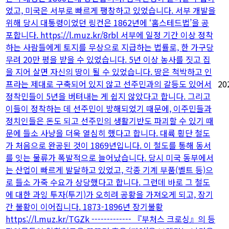
었고, 미국은 서부로 빠르게 팽창하고 있었습니다. 서부 개발을
위해 당시 대통령이었던 링컨은 1862년에 ‘홈스테드법’을 공
포합니다. https://l.muz.kr/8rbl 서부에 일정 기간 이상 정착
하는 사람들에게 토지를 무상으로 지급하는 법률로, 한 가구당
무려 20만 평을 받을 수 있었습니다. 5년 이상 농사를 짓고 집
을 지어 살면 자신의 땅이 될 수 있었습니다. 땅은 척박하고 인
프라는 제대로 구축되어 있지 않고 선주민과의 갈등도 있어서
20
정착민들이 5년을 버텨내는 게 쉽지 않았다고 합니다. 그리고
이들이 정착하는 데 선주민이 방해되었기 때문에, 이주민들과
정치인들은 돈도 되고 선주민의 생활기반도 파괴할 수 있기 때
문에 들소 사냥을 더욱 열심히 했다고 합니다. 대륙 횡단 철도
가 처음으로 완공된 것이 1869년입니다. 이 철도를 통해 동서
를 잇는 물류가 폭발적으로 늘어났습니다. 당시 미국 동부에서
는 산업이 빠르게 발달하고 있었고, 각종 기계 부품(벨트 등)으
로 들소 가죽 수요가 상당했다고 합니다. 그런데 바로 그 철도
에 대한 과잉 투자(투기)가 오히려 공황을 가져오게 되고, 장기
간 불황이 이어집니다. 1873-1896년 장기불황
https://l.muz.kr/TGZk ------------- 『부처스 크로싱』의 등