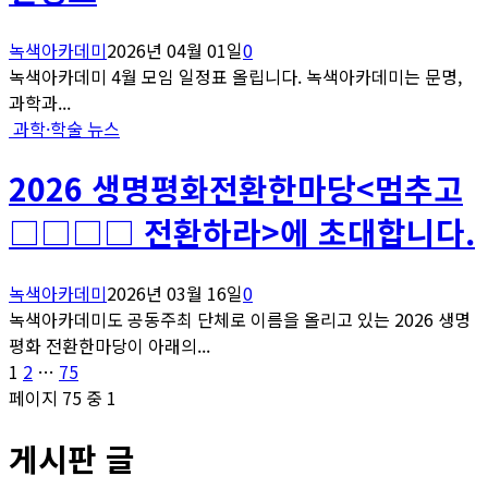
녹색아카데미
2026년 04월 01일
0
녹색아카데미 4월 모임 일정표 올립니다. 녹색아카데미는 문명,
과학과...
과학·학술 뉴스
2026 생명평화전환한마당<멈추고
□□□□ 전환하라>에 초대합니다.
녹색아카데미
2026년 03월 16일
0
녹색아카데미도 공동주최 단체로 이름을 올리고 있는 2026 생명
평화 전환한마당이 아래의...
글
페
페
페
1
2
…
75
이
이
이
페이지 75 중 1
페
지
지
지
게시판 글
이