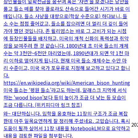
장인물들이 일확천금을 꿈꾸며 혹은 ‘자연’을 보겠다는 낭만을
품고 들소 떼를 찾아 콜로라도 산속으로 들어간 시기가 바로 이
때입니다. 들소 사냥을 대량으로(학살 수준으로) 하다보니, 들
소 수는 점점 줄어갔고, 들소를 잡으려면 더 멀리 더 깊이 들어
가야 했던 것입니다. 존 윌리엄스는 바로 그 고비가 되는 시점
에 등장인물들을 배치하고, 미국의 개척 신화의 폭력성과 취약
성을 보여주려 한 것 같습니다. 1800년대 초 미국 들소의 개체
수는 약 3천만~6천만 마리였는데, 1890년대가 되면 약 1천 마
리 이하로 떨어지게 됩니다. 현재 미국 들소 개체수는 수만 마
리 수준이고, 미국 국가 포유류로 지정해 보고하고 있다고 합니
다.
https://en.wikipedia.org/wiki/American_bison_hunting
미국 들소는 ‘평원 들소’라고도 하는데, 알래스크 지역에 서식
하는 ‘wood bison’보다 등의 높이가 조금 더 낮는 등 모습이
조금 다릅니다. (위키피디아 링크 참조)
와~ 대단하십니다. 밈학을 옹호하는 11장의 구조가 조금 복잡
한데 아주 일목요연하게 잘 정리해 주셨네요. 고맙습니다. 혹시
20
도움이 될까 싶어서 11장 내용을 NotebookLM으로 요약하고
내용을 검토한 파일을 첨부합니다.