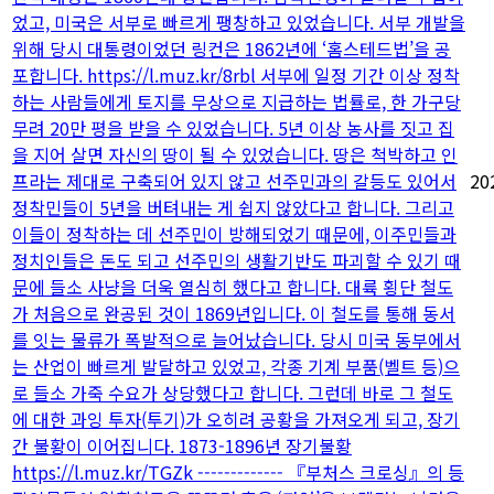
었고, 미국은 서부로 빠르게 팽창하고 있었습니다. 서부 개발을
위해 당시 대통령이었던 링컨은 1862년에 ‘홈스테드법’을 공
포합니다. https://l.muz.kr/8rbl 서부에 일정 기간 이상 정착
하는 사람들에게 토지를 무상으로 지급하는 법률로, 한 가구당
무려 20만 평을 받을 수 있었습니다. 5년 이상 농사를 짓고 집
을 지어 살면 자신의 땅이 될 수 있었습니다. 땅은 척박하고 인
프라는 제대로 구축되어 있지 않고 선주민과의 갈등도 있어서
20
정착민들이 5년을 버텨내는 게 쉽지 않았다고 합니다. 그리고
이들이 정착하는 데 선주민이 방해되었기 때문에, 이주민들과
정치인들은 돈도 되고 선주민의 생활기반도 파괴할 수 있기 때
문에 들소 사냥을 더욱 열심히 했다고 합니다. 대륙 횡단 철도
가 처음으로 완공된 것이 1869년입니다. 이 철도를 통해 동서
를 잇는 물류가 폭발적으로 늘어났습니다. 당시 미국 동부에서
는 산업이 빠르게 발달하고 있었고, 각종 기계 부품(벨트 등)으
로 들소 가죽 수요가 상당했다고 합니다. 그런데 바로 그 철도
에 대한 과잉 투자(투기)가 오히려 공황을 가져오게 되고, 장기
간 불황이 이어집니다. 1873-1896년 장기불황
https://l.muz.kr/TGZk ------------- 『부처스 크로싱』의 등