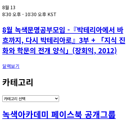
8월
13
8:30 오후
-
10:30 오후
KST
8월 녹색문명공부모임 -『박테리아에서 바
흐까지, 다시 박테리아로』3부 + 「지식 진
화와 학문의 전개 양식」(장회익, 2012)
달력보기
카테고리
카
테
고
녹색아카데미 페이스북 공개그룹
리