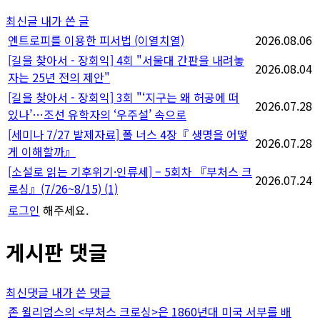
지
최신글
내가 쓴 글
매
엔트로피를 이용한 피서법 (이열치열)
2026.08.06
[길을 찾아서 - 장회익] 4회 "서울대 간판을 내려놓
김
2026.08.04
자는 25년 전의 제안"
[길을 찾아서 - 장회익] 3회 "‘지구는 왜 허공에 떠
2026.07.28
있나’…조선 유학자의 ‘우주설’ 속으로
[세미나 7/27 발제자료] 폴 너스 4장『 생명을 어떻
2026.07.28
게 이해할까』
[소설로 읽는 기후위기·인류세] – 5회차 『부처스 크
2026.07.24
로싱』(7/26~8/15)
(1)
로그인
해주세요.
게시판 댓글
최신댓글
내가 쓴 댓글
존 윌리엄스의 <부처스 크로싱>은 1860년대 미국 서부를 배