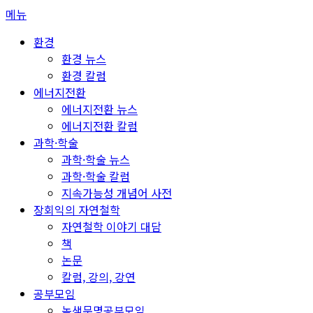
콘
메뉴
텐
환경
츠
환경 뉴스
로
환경 칼럼
바
에너지전환
로
에너지전환 뉴스
가
에너지전환 칼럼
기
과학·학술
과학·학술 뉴스
과학·학술 칼럼
지속가능성 개념어 사전
장회익의 자연철학
자연철학 이야기 대담
책
논문
칼럼, 강의, 강연
공부모임
녹색문명공부모임