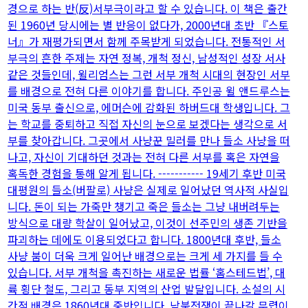
경으로 하는 반(反)서부극이라고 할 수 있습니다. 이 책은 출간
된 1960년 당시에는 별 반응이 없다가, 2000년대 초반 『스토
너』가 재평가되면서 함께 주목받게 되었습니다. 전통적인 서
부극의 흔한 주제는 자연 정복, 개척 정신, 남성적인 성장 서사
같은 것들인데, 윌리엄스는 그런 서부 개척 시대의 현장인 서부
를 배경으로 전혀 다른 이야기를 합니다. 주인공 윌 앤드루스는
미국 동부 출신으로, 에머슨에 감화된 하버드대 학생입니다. 그
는 학교를 중퇴하고 직접 자신의 눈으로 보겠다는 생각으로 서
부를 찾아갑니다. 그곳에서 사냥꾼 밀러를 만나 들소 사냥을 떠
나고, 자신이 기대하던 것과는 전혀 다른 서부를 혹은 자연을
혹독한 경험을 통해 알게 됩니다. ----------- 19세기 후반 미국
대평원의 들소(버팔로) 사냥은 실제로 일어났던 역사적 사실입
니다. 돈이 되는 가죽만 챙기고 죽은 들소는 그냥 내버려두는
방식으로 대량 학살이 일어났고, 이것이 선주민의 생존 기반을
파괴하는 데에도 이용되었다고 합니다. 1800년대 후반, 들소
사냥 붐이 더욱 크게 일어난 배경으로는 크게 세 가지를 들 수
있습니다. 서부 개척을 촉진하는 새로운 법률 ‘홈스테드법’, 대
륙 횡단 철도, 그리고 동부 지역의 산업 발달입니다. 소설의 시
간적 배경은 1860년대 중반입니다. 남북전쟁이 끝나갈 무렵이