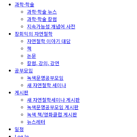
과학·학술
과학·학술 뉴스
과학·학술 칼럼
지속가능성 개념어 사전
장회익의 자연철학
자연철학 이야기 대담
책
논문
칼럼, 강의, 강연
공부모임
녹색문명공부모임
새 자연철학 세미나
게시판
새 자연철학세미나 게시판
녹색문명공부모임 게시판
녹색 책/영화클럽 게시판
뉴스레터
일정
Log In