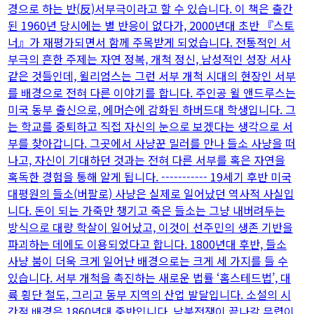
경으로 하는 반(反)서부극이라고 할 수 있습니다. 이 책은 출간
된 1960년 당시에는 별 반응이 없다가, 2000년대 초반 『스토
너』가 재평가되면서 함께 주목받게 되었습니다. 전통적인 서
부극의 흔한 주제는 자연 정복, 개척 정신, 남성적인 성장 서사
같은 것들인데, 윌리엄스는 그런 서부 개척 시대의 현장인 서부
를 배경으로 전혀 다른 이야기를 합니다. 주인공 윌 앤드루스는
미국 동부 출신으로, 에머슨에 감화된 하버드대 학생입니다. 그
는 학교를 중퇴하고 직접 자신의 눈으로 보겠다는 생각으로 서
부를 찾아갑니다. 그곳에서 사냥꾼 밀러를 만나 들소 사냥을 떠
나고, 자신이 기대하던 것과는 전혀 다른 서부를 혹은 자연을
혹독한 경험을 통해 알게 됩니다. ----------- 19세기 후반 미국
대평원의 들소(버팔로) 사냥은 실제로 일어났던 역사적 사실입
니다. 돈이 되는 가죽만 챙기고 죽은 들소는 그냥 내버려두는
방식으로 대량 학살이 일어났고, 이것이 선주민의 생존 기반을
파괴하는 데에도 이용되었다고 합니다. 1800년대 후반, 들소
사냥 붐이 더욱 크게 일어난 배경으로는 크게 세 가지를 들 수
있습니다. 서부 개척을 촉진하는 새로운 법률 ‘홈스테드법’, 대
륙 횡단 철도, 그리고 동부 지역의 산업 발달입니다. 소설의 시
간적 배경은 1860년대 중반입니다. 남북전쟁이 끝나갈 무렵이