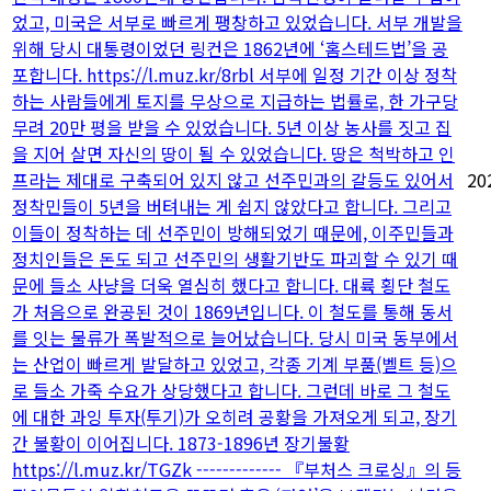
었고, 미국은 서부로 빠르게 팽창하고 있었습니다. 서부 개발을
위해 당시 대통령이었던 링컨은 1862년에 ‘홈스테드법’을 공
포합니다. https://l.muz.kr/8rbl 서부에 일정 기간 이상 정착
하는 사람들에게 토지를 무상으로 지급하는 법률로, 한 가구당
무려 20만 평을 받을 수 있었습니다. 5년 이상 농사를 짓고 집
을 지어 살면 자신의 땅이 될 수 있었습니다. 땅은 척박하고 인
프라는 제대로 구축되어 있지 않고 선주민과의 갈등도 있어서
20
정착민들이 5년을 버텨내는 게 쉽지 않았다고 합니다. 그리고
이들이 정착하는 데 선주민이 방해되었기 때문에, 이주민들과
정치인들은 돈도 되고 선주민의 생활기반도 파괴할 수 있기 때
문에 들소 사냥을 더욱 열심히 했다고 합니다. 대륙 횡단 철도
가 처음으로 완공된 것이 1869년입니다. 이 철도를 통해 동서
를 잇는 물류가 폭발적으로 늘어났습니다. 당시 미국 동부에서
는 산업이 빠르게 발달하고 있었고, 각종 기계 부품(벨트 등)으
로 들소 가죽 수요가 상당했다고 합니다. 그런데 바로 그 철도
에 대한 과잉 투자(투기)가 오히려 공황을 가져오게 되고, 장기
간 불황이 이어집니다. 1873-1896년 장기불황
https://l.muz.kr/TGZk ------------- 『부처스 크로싱』의 등