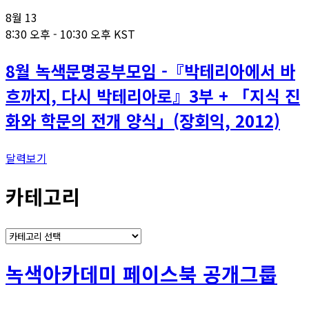
8월
13
8:30 오후
-
10:30 오후
KST
8월 녹색문명공부모임 -『박테리아에서 바
흐까지, 다시 박테리아로』3부 + 「지식 진
화와 학문의 전개 양식」(장회익, 2012)
달력보기
카테고리
카
테
고
녹색아카데미 페이스북 공개그룹
리