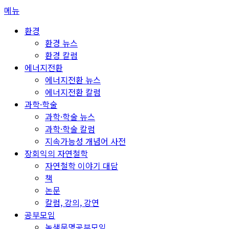
콘
메뉴
텐
환경
츠
환경 뉴스
로
환경 칼럼
바
에너지전환
로
에너지전환 뉴스
가
에너지전환 칼럼
기
과학·학술
과학·학술 뉴스
과학·학술 칼럼
지속가능성 개념어 사전
장회익의 자연철학
자연철학 이야기 대담
책
논문
칼럼, 강의, 강연
공부모임
녹색문명공부모임