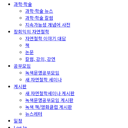
과학·학술
과학·학술 뉴스
과학·학술 칼럼
지속가능성 개념어 사전
장회익의 자연철학
자연철학 이야기 대담
책
논문
칼럼, 강의, 강연
공부모임
녹색문명공부모임
새 자연철학 세미나
게시판
새 자연철학세미나 게시판
녹색문명공부모임 게시판
녹색 책/영화클럽 게시판
뉴스레터
일정
Log In