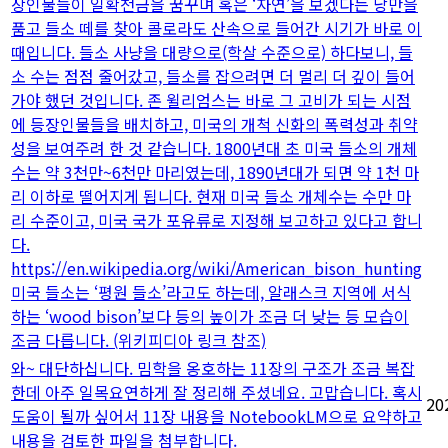
장인물들이 일확천금을 꿈꾸며 혹은 ‘자연’을 보겠다는 낭만을
품고 들소 떼를 찾아 콜로라도 산속으로 들어간 시기가 바로 이
때입니다. 들소 사냥을 대량으로(학살 수준으로) 하다보니, 들
소 수는 점점 줄어갔고, 들소를 잡으려면 더 멀리 더 깊이 들어
가야 했던 것입니다. 존 윌리엄스는 바로 그 고비가 되는 시점
에 등장인물들을 배치하고, 미국의 개척 신화의 폭력성과 취약
성을 보여주려 한 것 같습니다. 1800년대 초 미국 들소의 개체
수는 약 3천만~6천만 마리였는데, 1890년대가 되면 약 1천 마
리 이하로 떨어지게 됩니다. 현재 미국 들소 개체수는 수만 마
리 수준이고, 미국 국가 포유류로 지정해 보고하고 있다고 합니
다.
https://en.wikipedia.org/wiki/American_bison_hunting
미국 들소는 ‘평원 들소’라고도 하는데, 알래스크 지역에 서식
하는 ‘wood bison’보다 등의 높이가 조금 더 낮는 등 모습이
조금 다릅니다. (위키피디아 링크 참조)
와~ 대단하십니다. 밈학을 옹호하는 11장의 구조가 조금 복잡
한데 아주 일목요연하게 잘 정리해 주셨네요. 고맙습니다. 혹시
20
도움이 될까 싶어서 11장 내용을 NotebookLM으로 요약하고
내용을 검토한 파일을 첨부합니다.