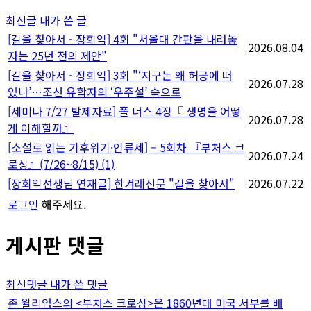
지
최신글
내가 쓴 글
매
[길을 찾아서 - 장회익] 4회 "서울대 간판을 내려놓
2026.08.04
자는 25년 전의 제안"
김
[길을 찾아서 - 장회익] 3회 "‘지구는 왜 허공에 떠
2026.07.28
있나’…조선 유학자의 ‘우주설’ 속으로
[세미나 7/27 발제자료] 폴 너스 4장『 생명을 어떻
2026.07.28
게 이해할까』
[소설로 읽는 기후위기·인류세] – 5회차 『부처스 크
2026.07.24
로싱』(7/26~8/15)
(1)
[장회익선생님 연재글] 한겨레신문 "길을 찾아서"
2026.07.22
로그인
해주세요.
게시판 댓글
최신댓글
내가 쓴 댓글
존 윌리엄스의 <부처스 크로싱>은 1860년대 미국 서부를 배