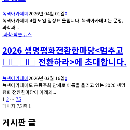
녹색아카데미
2026년 04월 01일
0
녹색아카데미 4월 모임 일정표 올립니다. 녹색아카데미는 문명,
과학과...
과학·학술 뉴스
2026 생명평화전환한마당<멈추고
□□□□ 전환하라>에 초대합니다.
녹색아카데미
2026년 03월 16일
0
녹색아카데미도 공동주최 단체로 이름을 올리고 있는 2026 생명
평화 전환한마당이 아래의...
글
페
페
페
1
2
…
75
이
이
이
페이지 75 중 1
페
지
지
지
게시판 글
이