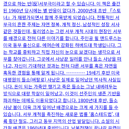
경으로 하는 반(反)서부극이라고 할 수 있습니다. 이 책은 출간
된 1960년 당시에는 별 반응이 없다가, 2000년대 초반 『스토
너』가 재평가되면서 함께 주목받게 되었습니다. 전통적인 서
부극의 흔한 주제는 자연 정복, 개척 정신, 남성적인 성장 서사
같은 것들인데, 윌리엄스는 그런 서부 개척 시대의 현장인 서부
를 배경으로 전혀 다른 이야기를 합니다. 주인공 윌 앤드루스는
미국 동부 출신으로, 에머슨에 감화된 하버드대 학생입니다. 그
는 학교를 중퇴하고 직접 자신의 눈으로 보겠다는 생각으로 서
부를 찾아갑니다. 그곳에서 사냥꾼 밀러를 만나 들소 사냥을 떠
나고, 자신이 기대하던 것과는 전혀 다른 서부를 혹은 자연을
혹독한 경험을 통해 알게 됩니다. ----------- 19세기 후반 미국
대평원의 들소(버팔로) 사냥은 실제로 일어났던 역사적 사실입
니다. 돈이 되는 가죽만 챙기고 죽은 들소는 그냥 내버려두는
방식으로 대량 학살이 일어났고, 이것이 선주민의 생존 기반을
파괴하는 데에도 이용되었다고 합니다. 1800년대 후반, 들소
사냥 붐이 더욱 크게 일어난 배경으로는 크게 세 가지를 들 수
있습니다. 서부 개척을 촉진하는 새로운 법률 ‘홈스테드법’, 대
륙 횡단 철도, 그리고 동부 지역의 산업 발달입니다. 소설의 시
간적 배경은 1860년대 중반입니다. 남북전쟁이 끝나갈 무렵이