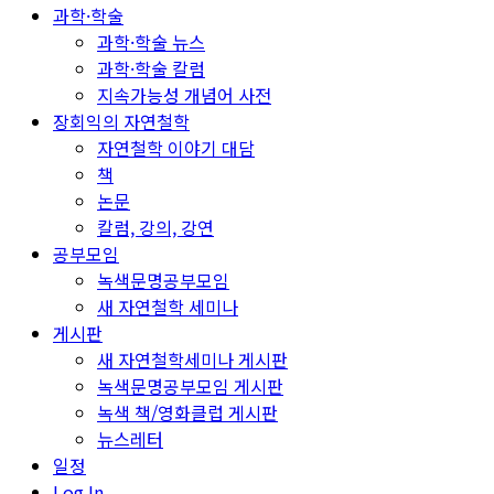
과학·학술
과학·학술 뉴스
과학·학술 칼럼
지속가능성 개념어 사전
장회익의 자연철학
자연철학 이야기 대담
책
논문
칼럼, 강의, 강연
공부모임
녹색문명공부모임
새 자연철학 세미나
게시판
새 자연철학세미나 게시판
녹색문명공부모임 게시판
녹색 책/영화클럽 게시판
뉴스레터
일정
Log In