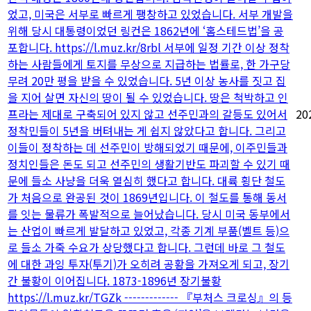
었고, 미국은 서부로 빠르게 팽창하고 있었습니다. 서부 개발을
위해 당시 대통령이었던 링컨은 1862년에 ‘홈스테드법’을 공
포합니다. https://l.muz.kr/8rbl 서부에 일정 기간 이상 정착
하는 사람들에게 토지를 무상으로 지급하는 법률로, 한 가구당
무려 20만 평을 받을 수 있었습니다. 5년 이상 농사를 짓고 집
을 지어 살면 자신의 땅이 될 수 있었습니다. 땅은 척박하고 인
프라는 제대로 구축되어 있지 않고 선주민과의 갈등도 있어서
20
정착민들이 5년을 버텨내는 게 쉽지 않았다고 합니다. 그리고
이들이 정착하는 데 선주민이 방해되었기 때문에, 이주민들과
정치인들은 돈도 되고 선주민의 생활기반도 파괴할 수 있기 때
문에 들소 사냥을 더욱 열심히 했다고 합니다. 대륙 횡단 철도
가 처음으로 완공된 것이 1869년입니다. 이 철도를 통해 동서
를 잇는 물류가 폭발적으로 늘어났습니다. 당시 미국 동부에서
는 산업이 빠르게 발달하고 있었고, 각종 기계 부품(벨트 등)으
로 들소 가죽 수요가 상당했다고 합니다. 그런데 바로 그 철도
에 대한 과잉 투자(투기)가 오히려 공황을 가져오게 되고, 장기
간 불황이 이어집니다. 1873-1896년 장기불황
https://l.muz.kr/TGZk ------------- 『부처스 크로싱』의 등