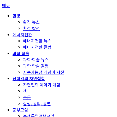
콘
메뉴
텐
환경
츠
환경 뉴스
로
환경 칼럼
바
에너지전환
로
에너지전환 뉴스
가
에너지전환 칼럼
기
과학·학술
과학·학술 뉴스
과학·학술 칼럼
지속가능성 개념어 사전
장회익의 자연철학
자연철학 이야기 대담
책
논문
칼럼, 강의, 강연
공부모임
녹색문명공부모임