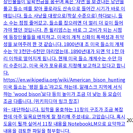
장인물들이 일확천금을 꿈꾸며 혹은 ‘자연’을 보겠다는 낭만을
품고 들소 떼를 찾아 콜로라도 산속으로 들어간 시기가 바로 이
때입니다. 들소 사냥을 대량으로(학살 수준으로) 하다보니, 들
소 수는 점점 줄어갔고, 들소를 잡으려면 더 멀리 더 깊이 들어
가야 했던 것입니다. 존 윌리엄스는 바로 그 고비가 되는 시점
에 등장인물들을 배치하고, 미국의 개척 신화의 폭력성과 취약
성을 보여주려 한 것 같습니다. 1800년대 초 미국 들소의 개체
수는 약 3천만~6천만 마리였는데, 1890년대가 되면 약 1천 마
리 이하로 떨어지게 됩니다. 현재 미국 들소 개체수는 수만 마
리 수준이고, 미국 국가 포유류로 지정해 보고하고 있다고 합니
다.
https://en.wikipedia.org/wiki/American_bison_hunting
미국 들소는 ‘평원 들소’라고도 하는데, 알래스크 지역에 서식
하는 ‘wood bison’보다 등의 높이가 조금 더 낮는 등 모습이
조금 다릅니다. (위키피디아 링크 참조)
와~ 대단하십니다. 밈학을 옹호하는 11장의 구조가 조금 복잡
한데 아주 일목요연하게 잘 정리해 주셨네요. 고맙습니다. 혹시
20
도움이 될까 싶어서 11장 내용을 NotebookLM으로 요약하고
내용을 검토한 파일을 첨부합니다.