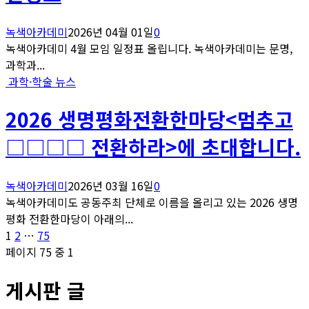
녹색아카데미
2026년 04월 01일
0
녹색아카데미 4월 모임 일정표 올립니다. 녹색아카데미는 문명,
과학과...
과학·학술 뉴스
2026 생명평화전환한마당<멈추고
□□□□ 전환하라>에 초대합니다.
녹색아카데미
2026년 03월 16일
0
녹색아카데미도 공동주최 단체로 이름을 올리고 있는 2026 생명
평화 전환한마당이 아래의...
글
페
페
페
1
2
…
75
이
이
이
페이지 75 중 1
페
지
지
지
게시판 글
이