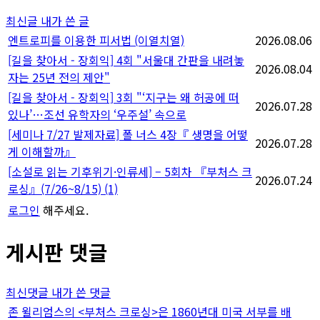
지
최신글
내가 쓴 글
매
엔트로피를 이용한 피서법 (이열치열)
2026.08.06
[길을 찾아서 - 장회익] 4회 "서울대 간판을 내려놓
김
2026.08.04
자는 25년 전의 제안"
[길을 찾아서 - 장회익] 3회 "‘지구는 왜 허공에 떠
2026.07.28
있나’…조선 유학자의 ‘우주설’ 속으로
[세미나 7/27 발제자료] 폴 너스 4장『 생명을 어떻
2026.07.28
게 이해할까』
[소설로 읽는 기후위기·인류세] – 5회차 『부처스 크
2026.07.24
로싱』(7/26~8/15)
(1)
로그인
해주세요.
게시판 댓글
최신댓글
내가 쓴 댓글
존 윌리엄스의 <부처스 크로싱>은 1860년대 미국 서부를 배