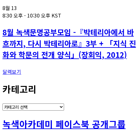
8월
13
8:30 오후
-
10:30 오후
KST
8월 녹색문명공부모임 -『박테리아에서 바
흐까지, 다시 박테리아로』3부 + 「지식 진
화와 학문의 전개 양식」(장회익, 2012)
달력보기
카테고리
카
테
고
녹색아카데미 페이스북 공개그룹
리