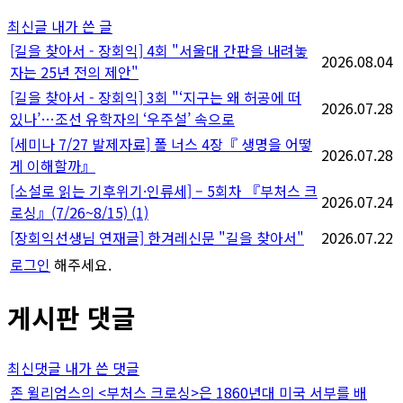
지
최신글
내가 쓴 글
매
[길을 찾아서 - 장회익] 4회 "서울대 간판을 내려놓
2026.08.04
자는 25년 전의 제안"
김
[길을 찾아서 - 장회익] 3회 "‘지구는 왜 허공에 떠
2026.07.28
있나’…조선 유학자의 ‘우주설’ 속으로
[세미나 7/27 발제자료] 폴 너스 4장『 생명을 어떻
2026.07.28
게 이해할까』
[소설로 읽는 기후위기·인류세] – 5회차 『부처스 크
2026.07.24
로싱』(7/26~8/15)
(1)
[장회익선생님 연재글] 한겨레신문 "길을 찾아서"
2026.07.22
로그인
해주세요.
게시판 댓글
최신댓글
내가 쓴 댓글
존 윌리엄스의 <부처스 크로싱>은 1860년대 미국 서부를 배