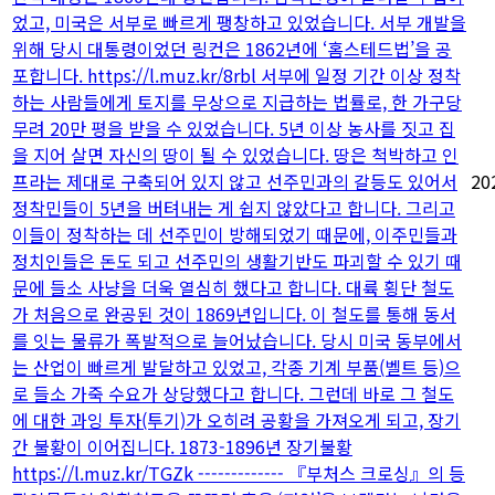
었고, 미국은 서부로 빠르게 팽창하고 있었습니다. 서부 개발을
위해 당시 대통령이었던 링컨은 1862년에 ‘홈스테드법’을 공
포합니다. https://l.muz.kr/8rbl 서부에 일정 기간 이상 정착
하는 사람들에게 토지를 무상으로 지급하는 법률로, 한 가구당
무려 20만 평을 받을 수 있었습니다. 5년 이상 농사를 짓고 집
을 지어 살면 자신의 땅이 될 수 있었습니다. 땅은 척박하고 인
프라는 제대로 구축되어 있지 않고 선주민과의 갈등도 있어서
20
정착민들이 5년을 버텨내는 게 쉽지 않았다고 합니다. 그리고
이들이 정착하는 데 선주민이 방해되었기 때문에, 이주민들과
정치인들은 돈도 되고 선주민의 생활기반도 파괴할 수 있기 때
문에 들소 사냥을 더욱 열심히 했다고 합니다. 대륙 횡단 철도
가 처음으로 완공된 것이 1869년입니다. 이 철도를 통해 동서
를 잇는 물류가 폭발적으로 늘어났습니다. 당시 미국 동부에서
는 산업이 빠르게 발달하고 있었고, 각종 기계 부품(벨트 등)으
로 들소 가죽 수요가 상당했다고 합니다. 그런데 바로 그 철도
에 대한 과잉 투자(투기)가 오히려 공황을 가져오게 되고, 장기
간 불황이 이어집니다. 1873-1896년 장기불황
https://l.muz.kr/TGZk ------------- 『부처스 크로싱』의 등