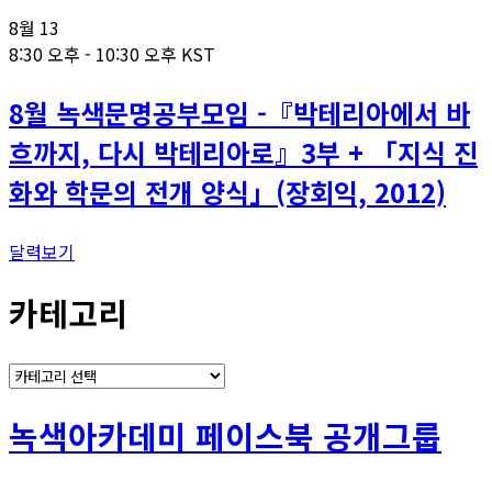
8월
13
8:30 오후
-
10:30 오후
KST
8월 녹색문명공부모임 -『박테리아에서 바
흐까지, 다시 박테리아로』3부 + 「지식 진
화와 학문의 전개 양식」(장회익, 2012)
달력보기
카테고리
카
테
고
녹색아카데미 페이스북 공개그룹
리