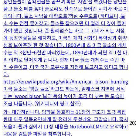
장인물들이 일확천금을 꿈꾸며 혹은 ‘자연’을 보겠다는 낭만을
품고 들소 떼를 찾아 콜로라도 산속으로 들어간 시기가 바로 이
때입니다. 들소 사냥을 대량으로(학살 수준으로) 하다보니, 들
소 수는 점점 줄어갔고, 들소를 잡으려면 더 멀리 더 깊이 들어
가야 했던 것입니다. 존 윌리엄스는 바로 그 고비가 되는 시점
에 등장인물들을 배치하고, 미국의 개척 신화의 폭력성과 취약
성을 보여주려 한 것 같습니다. 1800년대 초 미국 들소의 개체
수는 약 3천만~6천만 마리였는데, 1890년대가 되면 약 1천 마
리 이하로 떨어지게 됩니다. 현재 미국 들소 개체수는 수만 마
리 수준이고, 미국 국가 포유류로 지정해 보고하고 있다고 합니
다.
https://en.wikipedia.org/wiki/American_bison_hunting
미국 들소는 ‘평원 들소’라고도 하는데, 알래스크 지역에 서식
하는 ‘wood bison’보다 등의 높이가 조금 더 낮는 등 모습이
조금 다릅니다. (위키피디아 링크 참조)
와~ 대단하십니다. 밈학을 옹호하는 11장의 구조가 조금 복잡
한데 아주 일목요연하게 잘 정리해 주셨네요. 고맙습니다. 혹시
20
도움이 될까 싶어서 11장 내용을 NotebookLM으로 요약하고
내용을 검토한 파일을 첨부합니다.