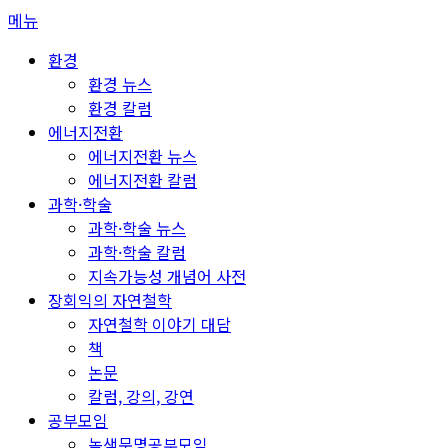
콘
메뉴
텐
환경
츠
환경 뉴스
로
환경 칼럼
바
에너지전환
로
에너지전환 뉴스
가
에너지전환 칼럼
기
과학·학술
과학·학술 뉴스
과학·학술 칼럼
지속가능성 개념어 사전
장회익의 자연철학
자연철학 이야기 대담
책
논문
칼럼, 강의, 강연
공부모임
녹색문명공부모임