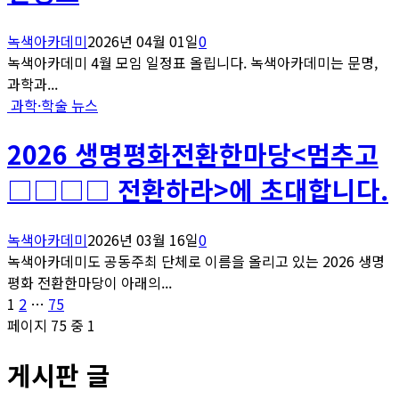
녹색아카데미
2026년 04월 01일
0
녹색아카데미 4월 모임 일정표 올립니다. 녹색아카데미는 문명,
과학과...
과학·학술 뉴스
2026 생명평화전환한마당<멈추고
□□□□ 전환하라>에 초대합니다.
녹색아카데미
2026년 03월 16일
0
녹색아카데미도 공동주최 단체로 이름을 올리고 있는 2026 생명
평화 전환한마당이 아래의...
글
페
페
페
1
2
…
75
이
이
이
페이지 75 중 1
페
지
지
지
게시판 글
이