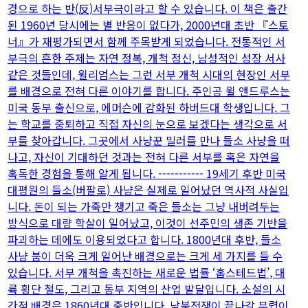
경으로 하는 반(反)서부극이라고 할 수 있습니다. 이 책은 출간
된 1960년 당시에는 별 반응이 없다가, 2000년대 초반 『스토
너』가 재평가되면서 함께 주목받게 되었습니다. 전통적인 서
부극의 흔한 주제는 자연 정복, 개척 정신, 남성적인 성장 서사
같은 것들인데, 윌리엄스는 그런 서부 개척 시대의 현장인 서부
를 배경으로 전혀 다른 이야기를 합니다. 주인공 윌 앤드루스는
미국 동부 출신으로, 에머슨에 감화된 하버드대 학생입니다. 그
는 학교를 중퇴하고 직접 자신의 눈으로 보겠다는 생각으로 서
부를 찾아갑니다. 그곳에서 사냥꾼 밀러를 만나 들소 사냥을 떠
나고, 자신이 기대하던 것과는 전혀 다른 서부를 혹은 자연을
혹독한 경험을 통해 알게 됩니다. ----------- 19세기 후반 미국
대평원의 들소(버팔로) 사냥은 실제로 일어났던 역사적 사실입
니다. 돈이 되는 가죽만 챙기고 죽은 들소는 그냥 내버려두는
방식으로 대량 학살이 일어났고, 이것이 선주민의 생존 기반을
파괴하는 데에도 이용되었다고 합니다. 1800년대 후반, 들소
사냥 붐이 더욱 크게 일어난 배경으로는 크게 세 가지를 들 수
있습니다. 서부 개척을 촉진하는 새로운 법률 ‘홈스테드법’, 대
륙 횡단 철도, 그리고 동부 지역의 산업 발달입니다. 소설의 시
간적 배경은 1860년대 중반입니다. 남북전쟁이 끝나갈 무렵이