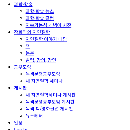
과학·학술
과학·학술 뉴스
과학·학술 칼럼
지속가능성 개념어 사전
장회익의 자연철학
자연철학 이야기 대담
책
논문
칼럼, 강의, 강연
공부모임
녹색문명공부모임
새 자연철학 세미나
게시판
새 자연철학세미나 게시판
녹색문명공부모임 게시판
녹색 책/영화클럽 게시판
뉴스레터
일정
Log In