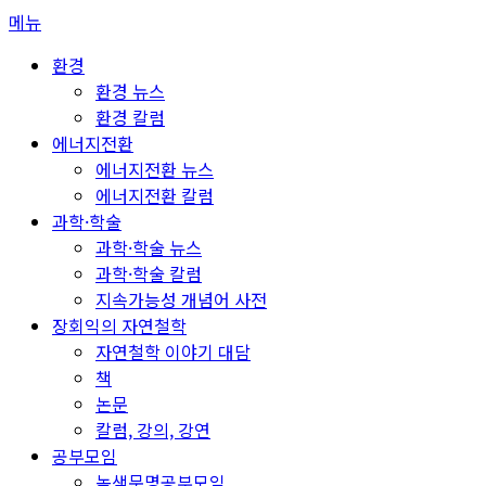
콘
메뉴
텐
환경
츠
환경 뉴스
로
환경 칼럼
바
에너지전환
로
에너지전환 뉴스
가
에너지전환 칼럼
기
과학·학술
과학·학술 뉴스
과학·학술 칼럼
지속가능성 개념어 사전
장회익의 자연철학
자연철학 이야기 대담
책
논문
칼럼, 강의, 강연
공부모임
녹색문명공부모임