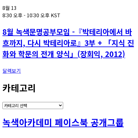
8월
13
8:30 오후
-
10:30 오후
KST
8월 녹색문명공부모임 -『박테리아에서 바
흐까지, 다시 박테리아로』3부 + 「지식 진
화와 학문의 전개 양식」(장회익, 2012)
달력보기
카테고리
카
테
고
녹색아카데미 페이스북 공개그룹
리