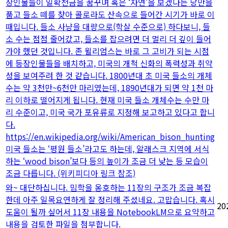
장인물들이 일확천금을 꿈꾸며 혹은 ‘자연’을 보겠다는 낭만을
품고 들소 떼를 찾아 콜로라도 산속으로 들어간 시기가 바로 이
때입니다. 들소 사냥을 대량으로(학살 수준으로) 하다보니, 들
소 수는 점점 줄어갔고, 들소를 잡으려면 더 멀리 더 깊이 들어
가야 했던 것입니다. 존 윌리엄스는 바로 그 고비가 되는 시점
에 등장인물들을 배치하고, 미국의 개척 신화의 폭력성과 취약
성을 보여주려 한 것 같습니다. 1800년대 초 미국 들소의 개체
수는 약 3천만~6천만 마리였는데, 1890년대가 되면 약 1천 마
리 이하로 떨어지게 됩니다. 현재 미국 들소 개체수는 수만 마
리 수준이고, 미국 국가 포유류로 지정해 보고하고 있다고 합니
다.
https://en.wikipedia.org/wiki/American_bison_hunting
미국 들소는 ‘평원 들소’라고도 하는데, 알래스크 지역에 서식
하는 ‘wood bison’보다 등의 높이가 조금 더 낮는 등 모습이
조금 다릅니다. (위키피디아 링크 참조)
와~ 대단하십니다. 밈학을 옹호하는 11장의 구조가 조금 복잡
한데 아주 일목요연하게 잘 정리해 주셨네요. 고맙습니다. 혹시
20
도움이 될까 싶어서 11장 내용을 NotebookLM으로 요약하고
내용을 검토한 파일을 첨부합니다.