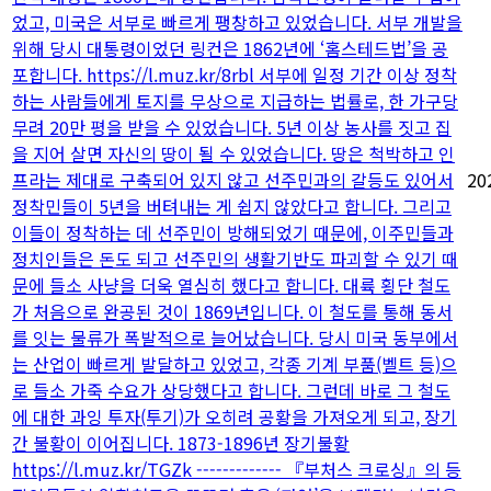
었고, 미국은 서부로 빠르게 팽창하고 있었습니다. 서부 개발을
위해 당시 대통령이었던 링컨은 1862년에 ‘홈스테드법’을 공
포합니다. https://l.muz.kr/8rbl 서부에 일정 기간 이상 정착
하는 사람들에게 토지를 무상으로 지급하는 법률로, 한 가구당
무려 20만 평을 받을 수 있었습니다. 5년 이상 농사를 짓고 집
을 지어 살면 자신의 땅이 될 수 있었습니다. 땅은 척박하고 인
프라는 제대로 구축되어 있지 않고 선주민과의 갈등도 있어서
20
정착민들이 5년을 버텨내는 게 쉽지 않았다고 합니다. 그리고
이들이 정착하는 데 선주민이 방해되었기 때문에, 이주민들과
정치인들은 돈도 되고 선주민의 생활기반도 파괴할 수 있기 때
문에 들소 사냥을 더욱 열심히 했다고 합니다. 대륙 횡단 철도
가 처음으로 완공된 것이 1869년입니다. 이 철도를 통해 동서
를 잇는 물류가 폭발적으로 늘어났습니다. 당시 미국 동부에서
는 산업이 빠르게 발달하고 있었고, 각종 기계 부품(벨트 등)으
로 들소 가죽 수요가 상당했다고 합니다. 그런데 바로 그 철도
에 대한 과잉 투자(투기)가 오히려 공황을 가져오게 되고, 장기
간 불황이 이어집니다. 1873-1896년 장기불황
https://l.muz.kr/TGZk ------------- 『부처스 크로싱』의 등