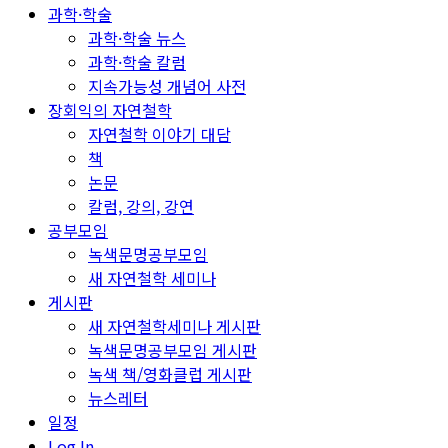
과학·학술
과학·학술 뉴스
과학·학술 칼럼
지속가능성 개념어 사전
장회익의 자연철학
자연철학 이야기 대담
책
논문
칼럼, 강의, 강연
공부모임
녹색문명공부모임
새 자연철학 세미나
게시판
새 자연철학세미나 게시판
녹색문명공부모임 게시판
녹색 책/영화클럽 게시판
뉴스레터
일정
Log In