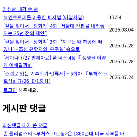
지
최신글
내가 쓴 글
매
N
엔트로피를 이용한 피서법 (이열치열)
17:54
[길을 찾아서 - 장회익] 4회 "서울대 간판을 내려놓
김
2026.08.04
자는 25년 전의 제안"
[길을 찾아서 - 장회익] 3회 "‘지구는 왜 허공에 떠
2026.07.28
있나’…조선 유학자의 ‘우주설’ 속으로
[세미나 7/27 발제자료] 폴 너스 4장『 생명을 어떻
2026.07.28
게 이해할까』
[소설로 읽는 기후위기·인류세] – 5회차 『부처스 크
2026.07.24
로싱』(7/26~8/15)
(1)
로그인
해주세요.
게시판 댓글
최신댓글
내가 쓴 댓글
존 윌리엄스의 <부처스 크로싱>은 1860년대 미국 서부를 배