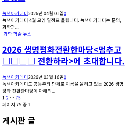
녹색아카데미
2026년 04월 01일
0
녹색아카데미 4월 모임 일정표 올립니다. 녹색아카데미는 문명,
과학과...
과학·학술 뉴스
2026 생명평화전환한마당<멈추고
□□□□ 전환하라>에 초대합니다.
녹색아카데미
2026년 03월 16일
0
녹색아카데미도 공동주최 단체로 이름을 올리고 있는 2026 생명
평화 전환한마당이 아래의...
글
페
페
페
1
2
…
75
이
이
이
페이지 75 중 1
페
지
지
지
게시판 글
이