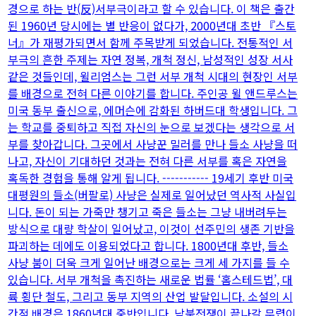
경으로 하는 반(反)서부극이라고 할 수 있습니다. 이 책은 출간
된 1960년 당시에는 별 반응이 없다가, 2000년대 초반 『스토
너』가 재평가되면서 함께 주목받게 되었습니다. 전통적인 서
부극의 흔한 주제는 자연 정복, 개척 정신, 남성적인 성장 서사
같은 것들인데, 윌리엄스는 그런 서부 개척 시대의 현장인 서부
를 배경으로 전혀 다른 이야기를 합니다. 주인공 윌 앤드루스는
미국 동부 출신으로, 에머슨에 감화된 하버드대 학생입니다. 그
는 학교를 중퇴하고 직접 자신의 눈으로 보겠다는 생각으로 서
부를 찾아갑니다. 그곳에서 사냥꾼 밀러를 만나 들소 사냥을 떠
나고, 자신이 기대하던 것과는 전혀 다른 서부를 혹은 자연을
혹독한 경험을 통해 알게 됩니다. ----------- 19세기 후반 미국
대평원의 들소(버팔로) 사냥은 실제로 일어났던 역사적 사실입
니다. 돈이 되는 가죽만 챙기고 죽은 들소는 그냥 내버려두는
방식으로 대량 학살이 일어났고, 이것이 선주민의 생존 기반을
파괴하는 데에도 이용되었다고 합니다. 1800년대 후반, 들소
사냥 붐이 더욱 크게 일어난 배경으로는 크게 세 가지를 들 수
있습니다. 서부 개척을 촉진하는 새로운 법률 ‘홈스테드법’, 대
륙 횡단 철도, 그리고 동부 지역의 산업 발달입니다. 소설의 시
간적 배경은 1860년대 중반입니다. 남북전쟁이 끝나갈 무렵이