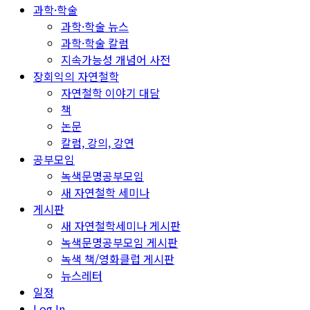
과학·학술
과학·학술 뉴스
과학·학술 칼럼
지속가능성 개념어 사전
장회익의 자연철학
자연철학 이야기 대담
책
논문
칼럼, 강의, 강연
공부모임
녹색문명공부모임
새 자연철학 세미나
게시판
새 자연철학세미나 게시판
녹색문명공부모임 게시판
녹색 책/영화클럽 게시판
뉴스레터
일정
Log In