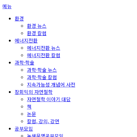
콘
메뉴
텐
환경
츠
환경 뉴스
로
환경 칼럼
바
에너지전환
로
에너지전환 뉴스
가
에너지전환 칼럼
기
과학·학술
과학·학술 뉴스
과학·학술 칼럼
지속가능성 개념어 사전
장회익의 자연철학
자연철학 이야기 대담
책
논문
칼럼, 강의, 강연
공부모임
녹색문명공부모임