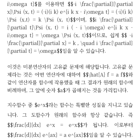
i\omega t}$를 이용하면 $$-i \frac{\partial}{\partial
x}\Psi (x, t) = (-i)(i k) e^{i k x - i\omega t} = (-i)(i k)
\Psi (x,t) = k \Psi (x, t)$$이며, $$i \frac{\partial}
{\partial t}\Psi (x, t) = i ( - i \omega) e^{i k x -
i\omega t} = \omega \Psi (x, t)$$이므로, 쉽게 $$ -i
\frac{\partial}{\partial x} = k , \quad i \frac{\partial}
{\partial t} = \omega$$임을 알 수 있습니다.
이것은 미분연산자의 고유값 문제에 해댱합니다. 고유값 문
제라는 것은 어떤 연산자에 대하여 $$\hat{A} f = a f$$와
같이 연산자를 함수에 작용했을 때 그 결과가 원래의 함수에
비례하며, 그 앞에 숫자 $a$가 곱해지는 것을 가리킵니다.
지수함수 중 $e^x$라는 함수는 특별한 성질을 지니고 있습
니다. 그 도함수가 원래의 함수와 항상 같습니다. 즉
$$\frac{d}{dx} e^x = e^x$$가 됩니다. 이로부터
$$\frac{d}{dx} e^{ax} = a e^{ax}$$임을 알 수 있습니다.