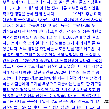
부를 찾아갑니다. 그곳에서 사냥꾼 밀러를 만나 들소 사냥을 떠
나고, 자신이 기대하던 것과는 전혀 다른 서부를 혹은 자연을
혹독한 경험을 통해 알게 됩니다. ----------- 19세기 후반 미국
대평원의 들소(버팔로) 사냥은 실제로 일어났던 역사적 사실입
니다. 돈이 되는 가죽만 챙기고 죽은 들소는 그냥 내버려두는
방식으로 대량 학살이 일어났고, 이것이 선주민의 생존 기반을
파괴하는 데에도 이용되었다고 합니다. 1800년대 후반, 들소
사냥 붐이 더욱 크게 일어난 배경으로는 크게 세 가지를 들 수
있습니다. 서부 개척을 촉진하는 새로운 법률 ‘홈스테드법’, 대
륙 횡단 철도, 그리고 동부 지역의 산업 발달입니다. 소설의 시
간적 배경은 1860년대 중반입니다. 남북전쟁이 끝나갈 무렵이
었고, 미국은 서부로 빠르게 팽창하고 있었습니다. 서부 개발을
위해 당시 대통령이었던 링컨은 1862년에 ‘홈스테드법’을 공
포합니다. https://l.muz.kr/8rbl 서부에 일정 기간 이상 정착
하는 사람들에게 토지를 무상으로 지급하는 법률로, 한 가구당
무려 20만 평을 받을 수 있었습니다. 5년 이상 농사를 짓고 집
을 지어 살면 자신의 땅이 될 수 있었습니다. 땅은 척박하고 인
프라는 제대로 구축되어 있지 않고 선주민과의 갈등도 있어서
20
정착민들이 5년을 버텨내는 게 쉽지 않았다고 합니다. 그리고