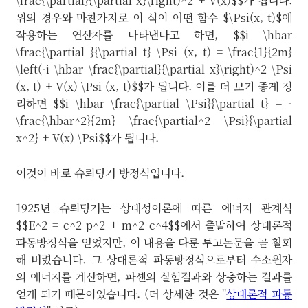
\frac{\partial}{\partial x}\right)^2 + V(x)$$가 됩니다.
위의 경우와 마찬가지로 이 식이 어떤 함수 $\Psi(x, t)$에
작용하는 연산자를 나타낸다고 하면, $$i \hbar
\frac{\partial }{\partial t} \Psi (x, t) = \frac{1}{2m}
\left(-i \hbar \frac{\partial}{\partial x}\right)^2 \Psi
(x, t) + V(x) \Psi (x, t)$$가 됩니다. 이를 더 보기 좋게 정
리하면 $$i \hbar \frac{\partial \Psi}{\partial t} = -
\frac{\hbar^2}{2m} \frac{\partial^2 \Psi}{\partial
x^2} + V(x) \Psi$$가 됩니다.
이것이 바로 슈뢰딩거 방정식입니다.
1925년 슈뢰딩거는 상대성이론에 따른 에너지 관계식
$$E^2 = c^2 p^2 + m^2 c^4$$에서 출발하여 상대론적
파동방정식을 얻었지만, 이 내용을 다룬 투고논문을 곧 철회
해 버렸습니다. 그 상대론적 파동방정식으로부터 수소원자
의 에너지를 계산하면, 파셴의 실험결과와 상충하는 결과를
얻게 되기 때문이었습니다. (더 상세한 것은 "
상대론적 파동