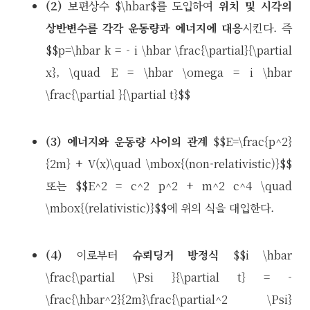
(2)
보편상수 $\hbar$를 도입하여
위치 및 시각의
상반변수를 각각 운동량과 에너지에 대응
시킨다. 즉
$$p=\hbar k = - i \hbar \frac{\partial}{\partial
x}, \quad E = \hbar \omega = i \hbar
\frac{\partial }{\partial t}$$
(3)
에너지와 운동량 사이의 관계
$$E=\frac{p^2}
{2m} + V(x)\quad \mbox{(non-relativistic)}$$
또는 $$E^2 = c^2 p^2 + m^2 c^4 \quad
\mbox{(relativistic)}$$에 위의 식을 대입한다.
(4)
이로부터
슈뢰딩거 방정식
$$i \hbar
\frac{\partial \Psi }{\partial t} = -
\frac{\hbar^2}{2m}\frac{\partial^2 \Psi}