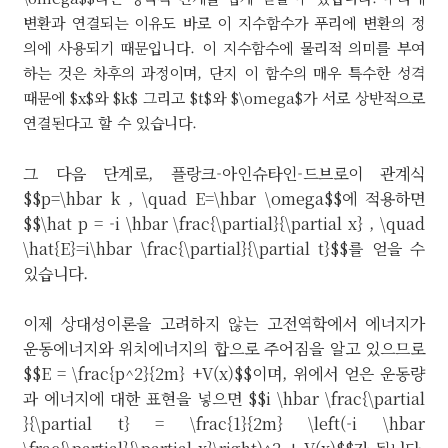
변환과 연결되는 이유도 바로 이 지수함수가 푸리에 변환의 정
의에 사용되기 때문입니다. 이 지수함수에 물리적 의미를 부여
하는 것은 차후의 과정이며, 단지 이 함수의 매우 특수한 성격
때문에 $x$와 $k$ 그리고 $t$와 $\omega$가 서로 상반적으로
연결된다고 할 수 있습니다.
그 다음 단계로, 플랑크-아인슈타인-드브로이 관계식
$$p=\hbar k , \quad E=\hbar \omega$$에 적용하면
$$\hat p = -i \hbar \frac{\partial}{\partial x} , \quad
\hat{E}=i\hbar \frac{\partial}{\partial t}$$를 얻을 수
있습니다.
이제 상대성이론을 고려하지 않는 고전역학에서 에너지가
운동에너지와 위치에너지의 합으로 주어짐을 알고 있으므로
$$E = \frac{p^2}{2m} +V(x)$$이며, 위에서 얻은 운동량
과 에너지에 대한 표현을 넣으면 $$i \hbar \frac{\partial
}{\partial t} = \frac{1}{2m} \left(-i \hbar