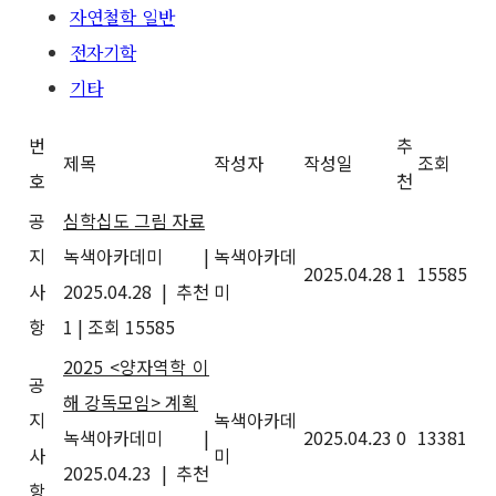
자연철학 일반
전자기학
기타
번
추
제목
작성자
작성일
조회
호
천
공
심학십도 그림 자료
지
녹색아카데미
|
녹색아카데
2025.04.28
1
15585
사
2025.04.28
|
추천
미
항
1
|
조회 15585
2025 <양자역학 이
공
해 강독모임> 계획
지
녹색아카데
녹색아카데미
|
2025.04.23
0
13381
사
미
2025.04.23
|
추천
항