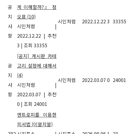
공
게 이해할까?』 정
지
오표
(10)
시인처럼
2022.12.22
3
33355
사
시인처럼
|
항
2022.12.22
|
추천
3
|
조회 33355
[공지] 게시판 카테
공
고리 설정에 대해서
지
(4)
시인처럼
2022.03.07
0
24001
사
시인처럼
|
항
2022.03.07
|
추천
0
|
조회 24001
엔트로피를 이용한
피서법 (이열치열)
782
시지프스
|
시지프스
2026.08.06
1
23