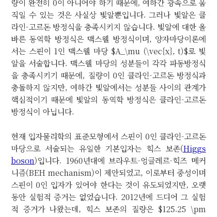
량이 완전히 0이 아니어야 하기 때문에, 여하간 광속으로 움
직일 수 있는 것은 사실상 빛알뿐입니다. 그러나 빛알은 클
라인-고르돈 방정식을 충족시키지 않습니다. 빛알에 대한 올
바른 동역학 방정식은 맥스웰 방정식이며, 양자마당이론에
서는 스핀이 1인 맥스웰 마당 $A_\mu (\vec{x}, t)$로 빛
알을 서술합니다. 맥스웰 마당의 성분들이 각각 파동방정식
을 충족시키기 때문에, 질량이 0인 클라인-고르돈 방정식과
충돌하지 않지만, 여하간 빛알에서는 성분들 사이의 관계가
핵심적이기 때문에 빛알의 동역학 방정식은 클라인-고르돈
방정식이 아닙니다.
현재 입자물리학의 표준모형에서 스핀이 0인 클라인-고르돈
마당으로 서술되는 유일한 기본입자는 힉스 보존(
Higgs
boson
)입니다. 1960년대에 브라우트-엉글레르-힉즈 메커
니즘(BEH mechanism)이 제안되었고, 이로부터 중성이며
스핀이 0인 입자가 있어야 한다는 것이 유도되었지만, 오랫
동안 실험적 증거는 없었습니다. 2012년에 드디어 그 실험
적 증거가 나왔는데, 힉스 보존의 질량은 $125.25 \pm