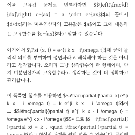
이를 고유값 문제로 번역하자면 $$\left(\frac{d}
{dx}\right) e^{ax} = a \cdot e^{ax}$$의 꼴에서
$d/dx$라는 미분연산자의 고유값은 $a$이고 그에 대응하
는 고유함수를 $e^{ax}$라고 말할 수 있습니다.
여기에서 $\Psi (x, t) = e^{i k x - i\omega t}$에 굳이 물
리적 의미를 부여하여 평면파라고 해석해야 하는 것은 아니
라고 생각합니다. 오히려 그냥 삼각함수의 한 형태이며, 단
지 미분연산자의 고유함수라고 생각하는 것이 더 정확하고
편리합니다.
이 독특한 함수를 이용하면
$$-i\frac{\partial}{\partial x} e^{i
이
k x - i \omega t} = k e^{i k x - i \omega t}$$
고
$$i\frac{\partial}{\partial t} e^{i k x - i \omega t} =
이므로 $$ - i\frac{\partial}
\omega e^{i k x - i \omega t}$$
{\partial x} = k , \quad i\frac{\partial}{\partial t} =
\omega$$라는 형식적 관계를 쉽게 얻을 수 있습니다. 푸리에