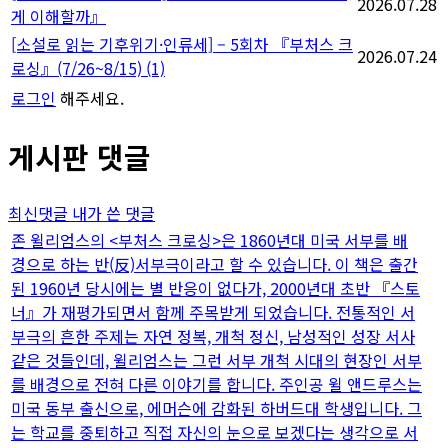
2026.07.28
게 이해할까』
[소설로 읽는 기후위기·인류세] – 5회차 『부처스 크
2026.07.24
로싱』(7/26~8/15)
(1)
로그인
해주세요.
게시판 댓글
최신댓글
내가 쓴 댓글
존 윌리엄스의 <부처스 크로싱>은 1860년대 미국 서부를 배
경으로 하는 반(反)서부극이라고 할 수 있습니다. 이 책은 출간
된 1960년 당시에는 별 반응이 없다가, 2000년대 초반 『스토
너』가 재평가되면서 함께 주목받게 되었습니다. 전통적인 서
부극의 흔한 주제는 자연 정복, 개척 정신, 남성적인 성장 서사
같은 것들인데, 윌리엄스는 그런 서부 개척 시대의 현장인 서부
를 배경으로 전혀 다른 이야기를 합니다. 주인공 윌 앤드루스는
미국 동부 출신으로, 에머슨에 감화된 하버드대 학생입니다. 그
는 학교를 중퇴하고 직접 자신의 눈으로 보겠다는 생각으로 서