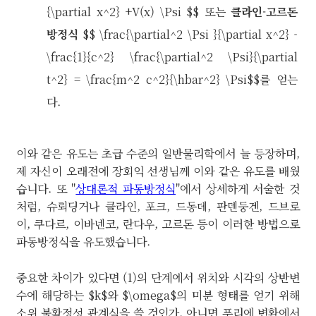
{\partial x^2} +V(x) \Psi $$ 또는
클라인-고르돈
방정식
$$ \frac{\partial^2 \Psi }{\partial x^2} -
\frac{1}{c^2} \frac{\partial^2 \Psi}{\partial
t^2} = \frac{m^2 c^2}{\hbar^2} \Psi$$를 얻는
다.
이와 같은 유도는 초급 수준의 일반물리학에서 늘 등장하며,
제 자신이 오래전에 장회익 선생님께 이와 같은 유도를 배웠
습니다. 또 "
상대론적 파동방정식
"에서 상세하게 서술한 것
처럼, 슈뢰딩거나 클라인, 포크, 드동데, 판덴둥겐, 드브로
이, 쿠다르, 이바넨코, 란다우, 고르돈 등이 이러한 방법으로
파동방정식을 유도했습니다.
중요한 차이가 있다면 (1)의 단계에서 위치와 시각의 상반변
수에 해당하는 $k$와 $\omega$의 미분 형태를 얻기 위해
소위 불확정성 관계식을 쓸 것인가, 아니면 푸리에 변환에서