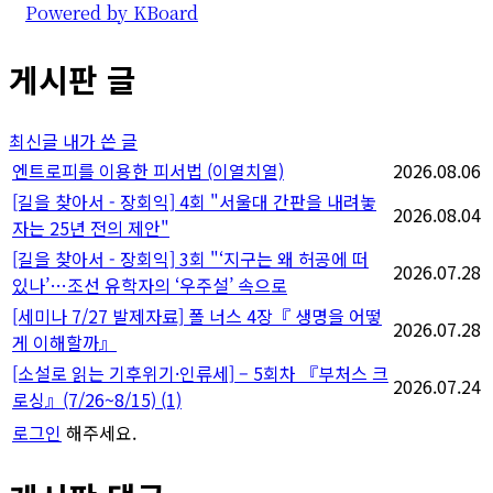
Powered by KBoard
게시판 글
최신글
내가 쓴 글
엔트로피를 이용한 피서법 (이열치열)
2026.08.06
[길을 찾아서 - 장회익] 4회 "서울대 간판을 내려놓
2026.08.04
자는 25년 전의 제안"
[길을 찾아서 - 장회익] 3회 "‘지구는 왜 허공에 떠
2026.07.28
있나’…조선 유학자의 ‘우주설’ 속으로
[세미나 7/27 발제자료] 폴 너스 4장『 생명을 어떻
2026.07.28
게 이해할까』
[소설로 읽는 기후위기·인류세] – 5회차 『부처스 크
2026.07.24
로싱』(7/26~8/15)
(1)
로그인
해주세요.