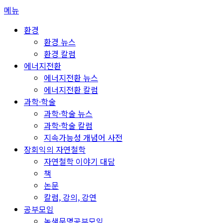
콘
메뉴
텐
환경
츠
환경 뉴스
로
환경 칼럼
바
에너지전환
로
에너지전환 뉴스
가
에너지전환 칼럼
기
과학·학술
과학·학술 뉴스
과학·학술 칼럼
지속가능성 개념어 사전
장회익의 자연철학
자연철학 이야기 대담
책
논문
칼럼, 강의, 강연
공부모임
녹색문명공부모임