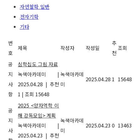
자연철학 일반
전자기학
기타
번
추
제목
작성자
작성일
조회
호
천
공
심학십도 그림 자료
지
녹색아카데미
|
녹색아카데
2025.04.28
1
15648
사
2025.04.28
|
추천
미
항
1
|
조회 15648
2025 <양자역학 이
공
해 강독모임> 계획
지
녹색아카데
녹색아카데미
|
2025.04.23
0
13463
사
미
2025.04.23
|
추천