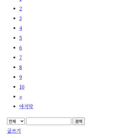
2
3
4
5
6
7
8
9
10
»
마지막
검색
글쓰기