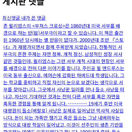
게시판 댓글
최신댓글
내가 쓴 댓글
존 윌리엄스의 <부처스 크로싱>은 1860년대 미국 서부를 배
경으로 하는 반(反)서부극이라고 할 수 있습니다. 이 책은 출간
된 1960년 당시에는 별 반응이 없다가, 2000년대 초반 『스토
너』가 재평가되면서 함께 주목받게 되었습니다. 전통적인 서
부극의 흔한 주제는 자연 정복, 개척 정신, 남성적인 성장 서사
같은 것들인데, 윌리엄스는 그런 서부 개척 시대의 현장인 서부
를 배경으로 전혀 다른 이야기를 합니다. 주인공 윌 앤드루스는
미국 동부 출신으로, 에머슨에 감화된 하버드대 학생입니다. 그
는 학교를 중퇴하고 직접 자신의 눈으로 보겠다는 생각으로 서
부를 찾아갑니다. 그곳에서 사냥꾼 밀러를 만나 들소 사냥을 떠
나고, 자신이 기대하던 것과는 전혀 다른 서부를 혹은 자연을
혹독한 경험을 통해 알게 됩니다. ----------- 19세기 후반 미국
대평원의 들소(버팔로) 사냥은 실제로 일어났던 역사적 사실입
니다. 돈이 되는 가죽만 챙기고 죽은 들소는 그냥 내버려두는
방식으로 대량 학살이 일어났고, 이것이 선주민의 생존 기반을
파괴하는 데에도 이용되었다고 합니다. 1800년대 후반, 들소