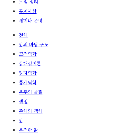
모임 정리
공지사항
세미나 운영
전체
앎의 바탕 구도
고전역학
상대성이론
양자역학
통계역학
우주와 물질
생명
주체와 객체
앎
온전한 앎