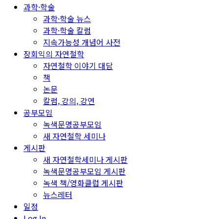
과학·학술
과학·학술 뉴스
과학·학술 칼럼
지속가능성 개념어 사전
장회익의 자연철학
자연철학 이야기 대담
책
논문
칼럼, 강의, 강연
공부모임
녹색문명공부모임
새 자연철학 세미나
게시판
새 자연철학세미나 게시판
녹색문명공부모임 게시판
녹색 책/영화클럽 게시판
뉴스레터
일정
Log In