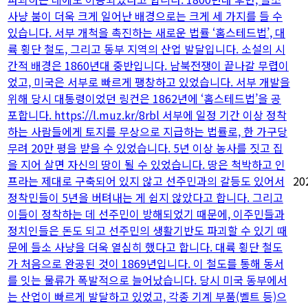
사냥 붐이 더욱 크게 일어난 배경으로는 크게 세 가지를 들 수
있습니다. 서부 개척을 촉진하는 새로운 법률 ‘홈스테드법’, 대
륙 횡단 철도, 그리고 동부 지역의 산업 발달입니다. 소설의 시
간적 배경은 1860년대 중반입니다. 남북전쟁이 끝나갈 무렵이
었고, 미국은 서부로 빠르게 팽창하고 있었습니다. 서부 개발을
위해 당시 대통령이었던 링컨은 1862년에 ‘홈스테드법’을 공
포합니다. https://l.muz.kr/8rbl 서부에 일정 기간 이상 정착
하는 사람들에게 토지를 무상으로 지급하는 법률로, 한 가구당
무려 20만 평을 받을 수 있었습니다. 5년 이상 농사를 짓고 집
을 지어 살면 자신의 땅이 될 수 있었습니다. 땅은 척박하고 인
프라는 제대로 구축되어 있지 않고 선주민과의 갈등도 있어서
20
정착민들이 5년을 버텨내는 게 쉽지 않았다고 합니다. 그리고
이들이 정착하는 데 선주민이 방해되었기 때문에, 이주민들과
정치인들은 돈도 되고 선주민의 생활기반도 파괴할 수 있기 때
문에 들소 사냥을 더욱 열심히 했다고 합니다. 대륙 횡단 철도
가 처음으로 완공된 것이 1869년입니다. 이 철도를 통해 동서
를 잇는 물류가 폭발적으로 늘어났습니다. 당시 미국 동부에서
는 산업이 빠르게 발달하고 있었고, 각종 기계 부품(벨트 등)으