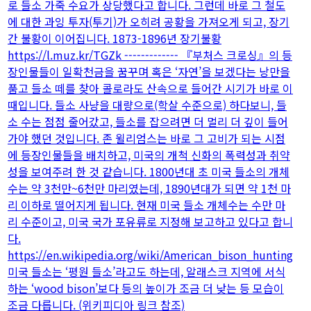
로 들소 가죽 수요가 상당했다고 합니다. 그런데 바로 그 철도
에 대한 과잉 투자(투기)가 오히려 공황을 가져오게 되고, 장기
간 불황이 이어집니다. 1873-1896년 장기불황
https://l.muz.kr/TGZk ------------- 『부처스 크로싱』의 등
장인물들이 일확천금을 꿈꾸며 혹은 ‘자연’을 보겠다는 낭만을
품고 들소 떼를 찾아 콜로라도 산속으로 들어간 시기가 바로 이
때입니다. 들소 사냥을 대량으로(학살 수준으로) 하다보니, 들
소 수는 점점 줄어갔고, 들소를 잡으려면 더 멀리 더 깊이 들어
가야 했던 것입니다. 존 윌리엄스는 바로 그 고비가 되는 시점
에 등장인물들을 배치하고, 미국의 개척 신화의 폭력성과 취약
성을 보여주려 한 것 같습니다. 1800년대 초 미국 들소의 개체
수는 약 3천만~6천만 마리였는데, 1890년대가 되면 약 1천 마
리 이하로 떨어지게 됩니다. 현재 미국 들소 개체수는 수만 마
리 수준이고, 미국 국가 포유류로 지정해 보고하고 있다고 합니
다.
https://en.wikipedia.org/wiki/American_bison_hunting
미국 들소는 ‘평원 들소’라고도 하는데, 알래스크 지역에 서식
하는 ‘wood bison’보다 등의 높이가 조금 더 낮는 등 모습이
조금 다릅니다. (위키피디아 링크 참조)