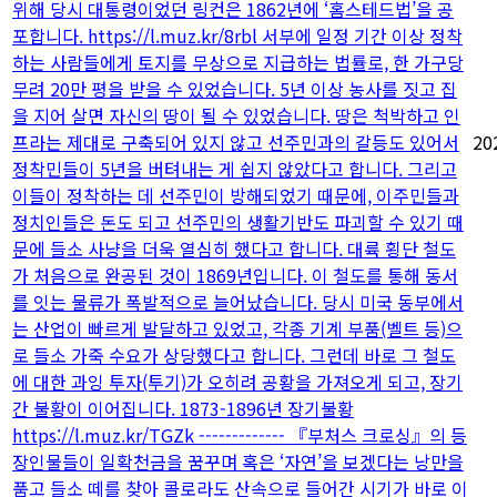
위해 당시 대통령이었던 링컨은 1862년에 ‘홈스테드법’을 공
포합니다. https://l.muz.kr/8rbl 서부에 일정 기간 이상 정착
하는 사람들에게 토지를 무상으로 지급하는 법률로, 한 가구당
무려 20만 평을 받을 수 있었습니다. 5년 이상 농사를 짓고 집
을 지어 살면 자신의 땅이 될 수 있었습니다. 땅은 척박하고 인
프라는 제대로 구축되어 있지 않고 선주민과의 갈등도 있어서
20
정착민들이 5년을 버텨내는 게 쉽지 않았다고 합니다. 그리고
이들이 정착하는 데 선주민이 방해되었기 때문에, 이주민들과
정치인들은 돈도 되고 선주민의 생활기반도 파괴할 수 있기 때
문에 들소 사냥을 더욱 열심히 했다고 합니다. 대륙 횡단 철도
가 처음으로 완공된 것이 1869년입니다. 이 철도를 통해 동서
를 잇는 물류가 폭발적으로 늘어났습니다. 당시 미국 동부에서
는 산업이 빠르게 발달하고 있었고, 각종 기계 부품(벨트 등)으
로 들소 가죽 수요가 상당했다고 합니다. 그런데 바로 그 철도
에 대한 과잉 투자(투기)가 오히려 공황을 가져오게 되고, 장기
간 불황이 이어집니다. 1873-1896년 장기불황
https://l.muz.kr/TGZk ------------- 『부처스 크로싱』의 등
장인물들이 일확천금을 꿈꾸며 혹은 ‘자연’을 보겠다는 낭만을
품고 들소 떼를 찾아 콜로라도 산속으로 들어간 시기가 바로 이