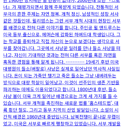
너』가 재평가되면서 함께 주목받게 되었습니다. 전통적인 서
부극의 흔한 주제는 자연 정복, 개척 정신, 남성적인 성장 서사
같은 것들인데, 윌리엄스는 그런 서부 개척 시대의 현장인 서부
를 배경으로 전혀 다른 이야기를 합니다. 주인공 윌 앤드루스는
미국 동부 출신으로, 에머슨에 감화된 하버드대 학생입니다. 그
는 학교를 중퇴하고 직접 자신의 눈으로 보겠다는 생각으로 서
부를 찾아갑니다. 그곳에서 사냥꾼 밀러를 만나 들소 사냥을 떠
나고, 자신이 기대하던 것과는 전혀 다른 서부를 혹은 자연을
혹독한 경험을 통해 알게 됩니다. ----------- 19세기 후반 미국
대평원의 들소(버팔로) 사냥은 실제로 일어났던 역사적 사실입
니다. 돈이 되는 가죽만 챙기고 죽은 들소는 그냥 내버려두는
방식으로 대량 학살이 일어났고, 이것이 선주민의 생존 기반을
파괴하는 데에도 이용되었다고 합니다. 1800년대 후반, 들소
사냥 붐이 더욱 크게 일어난 배경으로는 크게 세 가지를 들 수
있습니다. 서부 개척을 촉진하는 새로운 법률 ‘홈스테드법’, 대
륙 횡단 철도, 그리고 동부 지역의 산업 발달입니다. 소설의 시
간적 배경은 1860년대 중반입니다. 남북전쟁이 끝나갈 무렵이
었고, 미국은 서부로 빠르게 팽창하고 있었습니다. 서부 개발을