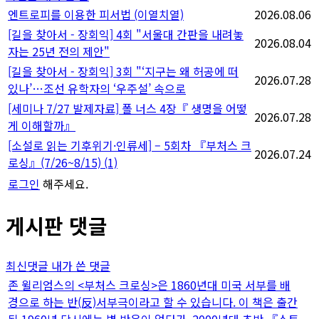
엔트로피를 이용한 피서법 (이열치열)
2026.08.06
[길을 찾아서 - 장회익] 4회 "서울대 간판을 내려놓
2026.08.04
자는 25년 전의 제안"
[길을 찾아서 - 장회익] 3회 "‘지구는 왜 허공에 떠
2026.07.28
있나’…조선 유학자의 ‘우주설’ 속으로
[세미나 7/27 발제자료] 폴 너스 4장『 생명을 어떻
2026.07.28
게 이해할까』
[소설로 읽는 기후위기·인류세] – 5회차 『부처스 크
2026.07.24
로싱』(7/26~8/15)
(1)
로그인
해주세요.
게시판 댓글
최신댓글
내가 쓴 댓글
존 윌리엄스의 <부처스 크로싱>은 1860년대 미국 서부를 배
경으로 하는 반(反)서부극이라고 할 수 있습니다. 이 책은 출간
된 1960년 당시에는 별 반응이 없다가, 2000년대 초반 『스토