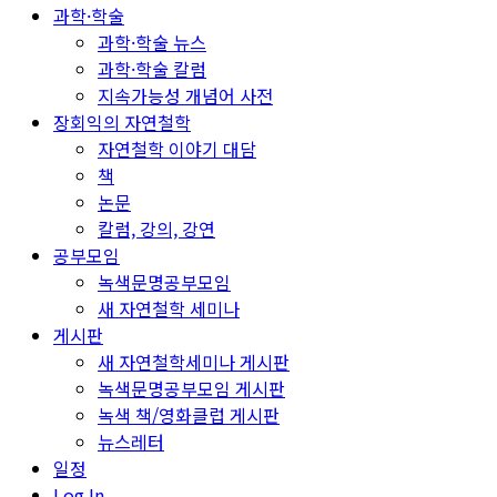
과학·학술
과학·학술 뉴스
과학·학술 칼럼
지속가능성 개념어 사전
장회익의 자연철학
자연철학 이야기 대담
책
논문
칼럼, 강의, 강연
공부모임
녹색문명공부모임
새 자연철학 세미나
게시판
새 자연철학세미나 게시판
녹색문명공부모임 게시판
녹색 책/영화클럽 게시판
뉴스레터
일정
Log In