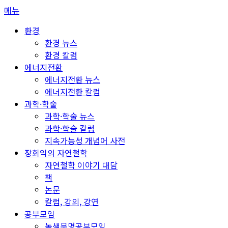
콘
메뉴
텐
환경
츠
환경 뉴스
로
환경 칼럼
바
에너지전환
로
에너지전환 뉴스
가
에너지전환 칼럼
기
과학·학술
과학·학술 뉴스
과학·학술 칼럼
지속가능성 개념어 사전
장회익의 자연철학
자연철학 이야기 대담
책
논문
칼럼, 강의, 강연
공부모임
녹색문명공부모임