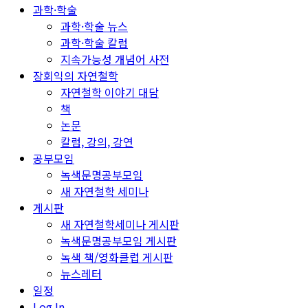
과학·학술
과학·학술 뉴스
과학·학술 칼럼
지속가능성 개념어 사전
장회익의 자연철학
자연철학 이야기 대담
책
논문
칼럼, 강의, 강연
공부모임
녹색문명공부모임
새 자연철학 세미나
게시판
새 자연철학세미나 게시판
녹색문명공부모임 게시판
녹색 책/영화클럽 게시판
뉴스레터
일정
Log In