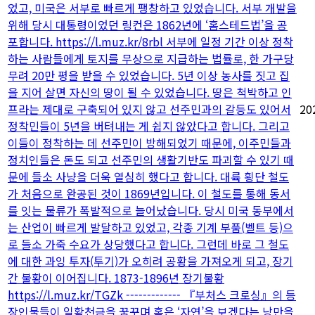
었고, 미국은 서부로 빠르게 팽창하고 있었습니다. 서부 개발을
위해 당시 대통령이었던 링컨은 1862년에 ‘홈스테드법’을 공
포합니다. https://l.muz.kr/8rbl 서부에 일정 기간 이상 정착
하는 사람들에게 토지를 무상으로 지급하는 법률로, 한 가구당
무려 20만 평을 받을 수 있었습니다. 5년 이상 농사를 짓고 집
을 지어 살면 자신의 땅이 될 수 있었습니다. 땅은 척박하고 인
프라는 제대로 구축되어 있지 않고 선주민과의 갈등도 있어서
20
정착민들이 5년을 버텨내는 게 쉽지 않았다고 합니다. 그리고
이들이 정착하는 데 선주민이 방해되었기 때문에, 이주민들과
정치인들은 돈도 되고 선주민의 생활기반도 파괴할 수 있기 때
문에 들소 사냥을 더욱 열심히 했다고 합니다. 대륙 횡단 철도
가 처음으로 완공된 것이 1869년입니다. 이 철도를 통해 동서
를 잇는 물류가 폭발적으로 늘어났습니다. 당시 미국 동부에서
는 산업이 빠르게 발달하고 있었고, 각종 기계 부품(벨트 등)으
로 들소 가죽 수요가 상당했다고 합니다. 그런데 바로 그 철도
에 대한 과잉 투자(투기)가 오히려 공황을 가져오게 되고, 장기
간 불황이 이어집니다. 1873-1896년 장기불황
https://l.muz.kr/TGZk ------------- 『부처스 크로싱』의 등
장인물들이 일확천금을 꿈꾸며 혹은 ‘자연’을 보겠다는 낭만을