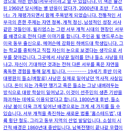
경으로 하는 반(反)서부극이라고 할 수 있습니다. 이 책은 출간
된 1960년 당시에는 별 반응이 없다가, 2000년대 초반 『스토
너』가 재평가되면서 함께 주목받게 되었습니다. 전통적인 서
부극의 흔한 주제는 자연 정복, 개척 정신, 남성적인 성장 서사
같은 것들인데, 윌리엄스는 그런 서부 개척 시대의 현장인 서부
를 배경으로 전혀 다른 이야기를 합니다. 주인공 윌 앤드루스는
미국 동부 출신으로, 에머슨에 감화된 하버드대 학생입니다. 그
는 학교를 중퇴하고 직접 자신의 눈으로 보겠다는 생각으로 서
부를 찾아갑니다. 그곳에서 사냥꾼 밀러를 만나 들소 사냥을 떠
나고, 자신이 기대하던 것과는 전혀 다른 서부를 혹은 자연을
혹독한 경험을 통해 알게 됩니다. ----------- 19세기 후반 미국
대평원의 들소(버팔로) 사냥은 실제로 일어났던 역사적 사실입
니다. 돈이 되는 가죽만 챙기고 죽은 들소는 그냥 내버려두는
방식으로 대량 학살이 일어났고, 이것이 선주민의 생존 기반을
파괴하는 데에도 이용되었다고 합니다. 1800년대 후반, 들소
사냥 붐이 더욱 크게 일어난 배경으로는 크게 세 가지를 들 수
있습니다. 서부 개척을 촉진하는 새로운 법률 ‘홈스테드법’, 대
륙 횡단 철도, 그리고 동부 지역의 산업 발달입니다. 소설의 시
간적 배경은 1860년대 중반입니다. 남북전쟁이 끝나갈 무렵이