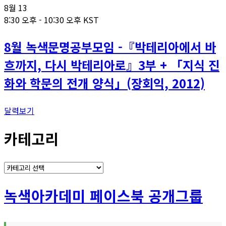
8월
13
8:30 오후
-
10:30 오후
KST
8월 녹색문명공부모임 -『박테리아에서 바
흐까지, 다시 박테리아로』3부 + 「지식 진
화와 학문의 전개 양식」(장회익, 2012)
달력보기
카테고리
카
테
고
녹색아카데미 페이스북 공개그룹
리