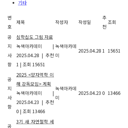
기타
번
추
제목
작성자
작성일
조회
호
천
공
심학십도 그림 자료
지
녹색아카데미
|
녹색아카데
2025.04.28
1
15651
사
2025.04.28
|
추천
미
항
1
|
조회 15651
2025 <양자역학 이
공
해 강독모임> 계획
지
녹색아카데
녹색아카데미
|
2025.04.23
0
13466
사
미
2025.04.23
|
추천
항
0
|
조회 13466
3기 새 자연철학 세
공