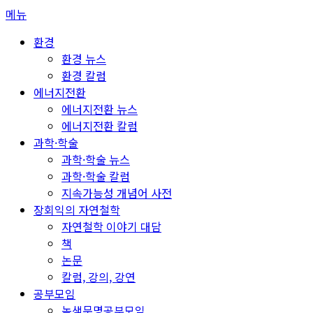
콘
메뉴
텐
환경
츠
환경 뉴스
로
환경 칼럼
바
에너지전환
로
에너지전환 뉴스
가
에너지전환 칼럼
기
과학·학술
과학·학술 뉴스
과학·학술 칼럼
지속가능성 개념어 사전
장회익의 자연철학
자연철학 이야기 대담
책
논문
칼럼, 강의, 강연
공부모임
녹색문명공부모임