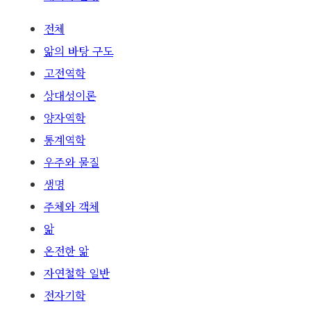
전체
앎의 바탕 구도
고전역학
상대성이론
양자역학
통계역학
우주와 물질
생명
주체와 객체
앎
온전한 앎
자연철학 일반
전자기학