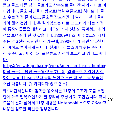
품고 들소 떼를 찾아 콜로라도 산속으로 들어간 시기가 바로 이
때입니다. 들소 사냥을 대량으로(학살 수준으로) 하다보니, 들
소 수는 점점 줄어갔고, 들소를 잡으려면 더 멀리 더 깊이 들어
가야 했던 것입니다. 존 윌리엄스는 바로 그 고비가 되는 시점
에 등장인물들을 배치하고, 미국의 개척 신화의 폭력성과 취약
성을 보여주려 한 것 같습니다. 1800년대 초 미국 들소의 개체
수는 약 3천만~6천만 마리였는데, 1890년대가 되면 약 1천 마
리 이하로 떨어지게 됩니다. 현재 미국 들소 개체수는 수만 마
리 수준이고, 미국 국가 포유류로 지정해 보고하고 있다고 합니
다.
https://en.wikipedia.org/wiki/American_bison_hunting
미국 들소는 ‘평원 들소’라고도 하는데, 알래스크 지역에 서식
하는 ‘wood bison’보다 등의 높이가 조금 더 낮는 등 모습이
조금 다릅니다. (위키피디아 링크 참조)
와~ 대단하십니다. 밈학을 옹호하는 11장의 구조가 조금 복잡
한데 아주 일목요연하게 잘 정리해 주셨네요. 고맙습니다. 혹시
20
도움이 될까 싶어서 11장 내용을 NotebookLM으로 요약하고
내용을 검토한 파일을 첨부합니다.