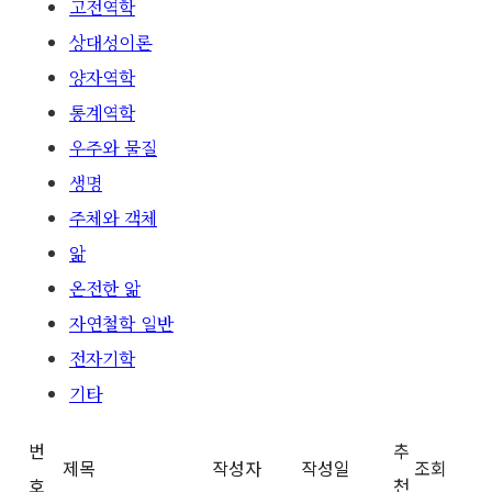
고전역학
상대성이론
양자역학
통계역학
우주와 물질
생명
주체와 객체
앎
온전한 앎
자연철학 일반
전자기학
기타
번
추
제목
작성자
작성일
조회
호
천