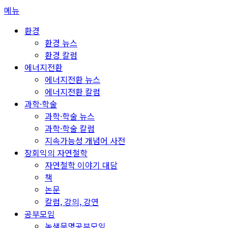
콘
메뉴
텐
환경
츠
환경 뉴스
로
환경 칼럼
바
에너지전환
로
에너지전환 뉴스
가
에너지전환 칼럼
기
과학·학술
과학·학술 뉴스
과학·학술 칼럼
지속가능성 개념어 사전
장회익의 자연철학
자연철학 이야기 대담
책
논문
칼럼, 강의, 강연
공부모임
녹색문명공부모임