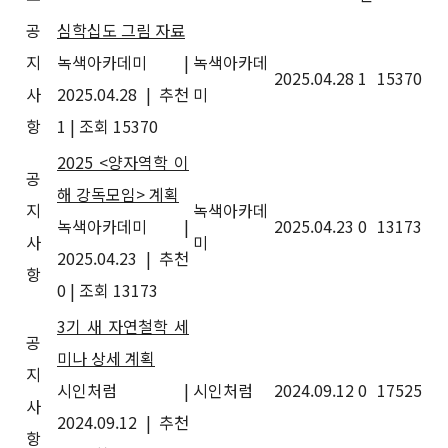
공
심학십도 그림 자료
지
녹색아카데미
|
녹색아카데
2025.04.28
1
15370
사
2025.04.28
|
추천
미
항
1
|
조회 15370
2025 <양자역학 이
공
해 강독모임> 계획
지
녹색아카데
녹색아카데미
|
2025.04.23
0
13173
사
미
2025.04.23
|
추천
항
0
|
조회 13173
3기 새 자연철학 세
공
미나 상세 계획
지
시인처럼
|
시인처럼
2024.09.12
0
17525
사
2024.09.12
|
추천
항