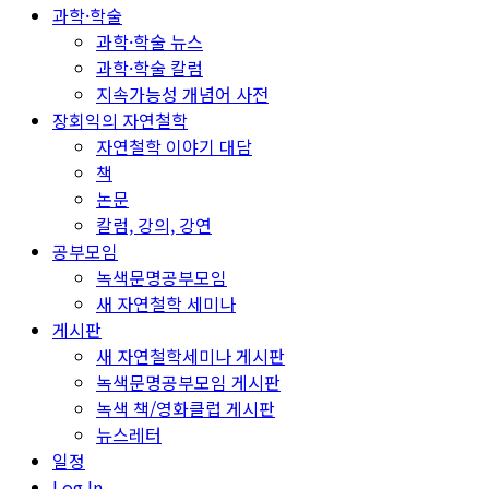
과학·학술
과학·학술 뉴스
과학·학술 칼럼
지속가능성 개념어 사전
장회익의 자연철학
자연철학 이야기 대담
책
논문
칼럼, 강의, 강연
공부모임
녹색문명공부모임
새 자연철학 세미나
게시판
새 자연철학세미나 게시판
녹색문명공부모임 게시판
녹색 책/영화클럽 게시판
뉴스레터
일정
Log In