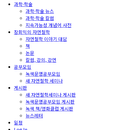
과학·학술
과학·학술 뉴스
과학·학술 칼럼
지속가능성 개념어 사전
장회익의 자연철학
자연철학 이야기 대담
책
논문
칼럼, 강의, 강연
공부모임
녹색문명공부모임
새 자연철학 세미나
게시판
새 자연철학세미나 게시판
녹색문명공부모임 게시판
녹색 책/영화클럽 게시판
뉴스레터
일정
Log In