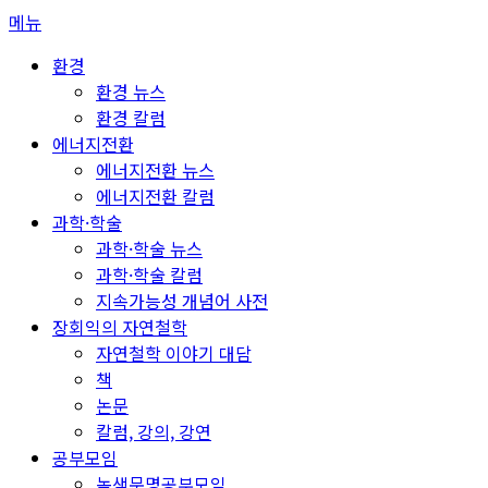
콘
메뉴
텐
환경
츠
환경 뉴스
로
환경 칼럼
바
에너지전환
로
에너지전환 뉴스
가
에너지전환 칼럼
기
과학·학술
과학·학술 뉴스
과학·학술 칼럼
지속가능성 개념어 사전
장회익의 자연철학
자연철학 이야기 대담
책
논문
칼럼, 강의, 강연
공부모임
녹색문명공부모임