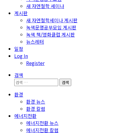
새 자연철학 세미나
게시판
새 자연철학세미나 게시판
녹색문명공부모임 게시판
녹색 책/영화클럽 게시판
뉴스레터
일정
Log In
Register
검색
검
색:
환경
환경 뉴스
환경 칼럼
에너지전환
에너지전환 뉴스
에너지전환 칼럼