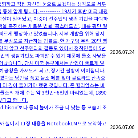
 중퇴하고 직접 자신의 눈으로 보겠다는 생각으로 서부
게 됩니다. ----------- 19세기 후반 미국 대평
학살이 일어났고, 이것이 선주민의 생존 기반을 파괴하
척을 촉진하는 새로운 법률 ‘홈스테드법’, 대륙 횡단 철
 빠르게 팽창하고 있었습니다. 서부 개발을 위해 당시
지를 무상으로 지급하는 법률로, 한 가구당 무려 20만 평
어 있지 않고 선주민과의 갈등도 있어서 정착민들이 5년
2026.07.24
주민의 생활기반도 파괴할 수 있기 때문에 들소 사냥을
늘어났습니다. 당시 미국 동부에서는 산업이 빠르게 발
히려 공황을 가져오게 되고, 장기간 불황이 이어집니다.
연’을 보겠다는 낭만을 품고 들소 떼를 찾아 콜로라도 산속으
리 더 깊이 들어가야 했던 것입니다. 존 윌리엄스는 바
들소의 개체 수는 약 3천만~6천만 마리였는데, 1890
있다고 합니다.
wood bison’보다 등의 높이가 조금 더 낮는 등 모습이 조
 싶어서 11장 내용을 NotebookLM으로 요약하고
2026.07.06