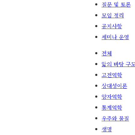
질문 및 토론
모임 정리
공지사항
세미나 운영
전체
앎의 바탕 구
고전역학
상대성이론
양자역학
통계역학
우주와 물질
생명