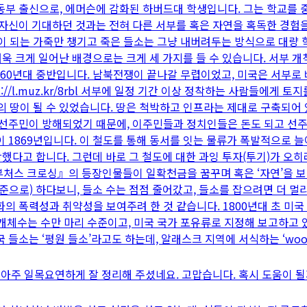
 동부 출신으로, 에머슨에 감화된 하버드대 학생입니다. 그는 학교를
이 기대하던 것과는 전혀 다른 서부를 혹은 자연을 혹독한 경험을 통해 알
이 되는 가죽만 챙기고 죽은 들소는 그냥 내버려두는 방식으로 대량 
더욱 크게 일어난 배경으로는 크게 세 가지를 들 수 있습니다. 서부 개
1860년대 중반입니다. 남북전쟁이 끝나갈 무렵이었고, 미국은 서부로
//l.muz.kr/8rbl 서부에 일정 기간 이상 정착하는 사람들에게 토
자신의 땅이 될 수 있었습니다. 땅은 척박하고 인프라는 제대로 구축되
데 선주민이 방해되었기 때문에, 이주민들과 정치인들은 돈도 되고 선
이 1869년입니다. 이 철도를 통해 동서를 잇는 물류가 폭발적으로 
당했다고 합니다. 그런데 바로 그 철도에 대한 과잉 투자(투기)가 오
--------- 『부처스 크로싱』의 등장인물들이 일확천금을 꿈꾸며 혹은 ‘자
준으로) 하다보니, 들소 수는 점점 줄어갔고, 들소를 잡으려면 더 멀
의 폭력성과 취약성을 보여주려 한 것 같습니다. 1800년대 초 미국 
 개체수는 수만 마리 수준이고, 미국 국가 포유류로 지정해 보고하고 
hunting 미국 들소는 ‘평원 들소’라고도 하는데, 알래스크 지역에 서식하는 ‘
아주 일목요연하게 잘 정리해 주셨네요. 고맙습니다. 혹시 도움이 될까