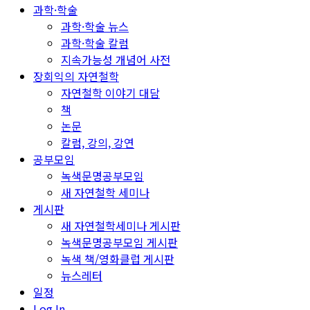
과학·학술
과학·학술 뉴스
과학·학술 칼럼
지속가능성 개념어 사전
장회익의 자연철학
자연철학 이야기 대담
책
논문
칼럼, 강의, 강연
공부모임
녹색문명공부모임
새 자연철학 세미나
게시판
새 자연철학세미나 게시판
녹색문명공부모임 게시판
녹색 책/영화클럽 게시판
뉴스레터
일정
Log In