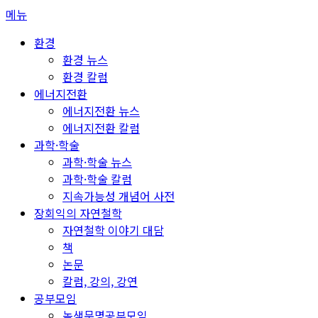
콘
메뉴
텐
환경
츠
환경 뉴스
로
환경 칼럼
바
에너지전환
로
에너지전환 뉴스
가
에너지전환 칼럼
기
과학·학술
과학·학술 뉴스
과학·학술 칼럼
지속가능성 개념어 사전
장회익의 자연철학
자연철학 이야기 대담
책
논문
칼럼, 강의, 강연
공부모임
녹색문명공부모임