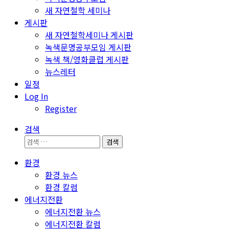
새 자연철학 세미나
게시판
새 자연철학세미나 게시판
녹색문명공부모임 게시판
녹색 책/영화클럽 게시판
뉴스레터
일정
Log In
Register
검색
검
색:
환경
환경 뉴스
환경 칼럼
에너지전환
에너지전환 뉴스
에너지전환 칼럼