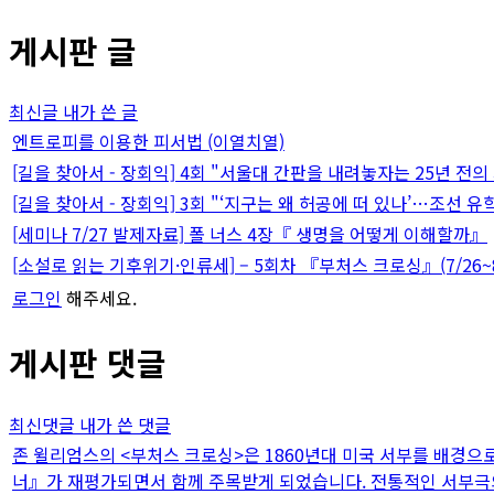
게시판 글
최신글
내가 쓴 글
엔트로피를 이용한 피서법 (이열치열)
[길을 찾아서 - 장회익] 4회 "서울대 간판을 내려놓자는 25년 전의
[길을 찾아서 - 장회익] 3회 "‘지구는 왜 허공에 떠 있나’…조선 유
[세미나 7/27 발제자료] 폴 너스 4장『 생명을 어떻게 이해할까』
[소설로 읽는 기후위기·인류세] – 5회차 『부처스 크로싱』(7/26~8
로그인
해주세요.
게시판 댓글
최신댓글
내가 쓴 댓글
존 윌리엄스의 <부처스 크로싱>은 1860년대 미국 서부를 배경으로 
너』가 재평가되면서 함께 주목받게 되었습니다. 전통적인 서부극의 