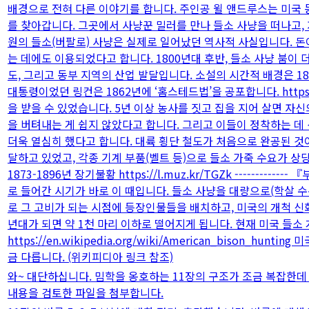
배경으로 전혀 다른 이야기를 합니다. 주인공 윌 앤드루스는 미국
를 찾아갑니다. 그곳에서 사냥꾼 밀러를 만나 들소 사냥을 떠나고, 자신
원의 들소(버팔로) 사냥은 실제로 일어났던 역사적 사실입니다. 돈
는 데에도 이용되었다고 합니다. 1800년대 후반, 들소 사냥 붐이 
도, 그리고 동부 지역의 산업 발달입니다. 소설의 시간적 배경은 
대통령이었던 링컨은 1862년에 ‘홈스테드법’을 공포합니다. https:
을 받을 수 있었습니다. 5년 이상 농사를 짓고 집을 지어 살면 
을 버텨내는 게 쉽지 않았다고 합니다. 그리고 이들이 정착하는 
더욱 열심히 했다고 합니다. 대륙 횡단 철도가 처음으로 완공된 것
달하고 있었고, 각종 기계 부품(벨트 등)으로 들소 가죽 수요가 상
1873-1896년 장기불황 https://l.muz.kr/TGZk ----
로 들어간 시기가 바로 이 때입니다. 들소 사냥을 대량으로(학살 수
로 그 고비가 되는 시점에 등장인물들을 배치하고, 미국의 개척 신화
년대가 되면 약 1천 마리 이하로 떨어지게 됩니다. 현재 미국 들소
https://en.wikipedia.org/wiki/American_bison_
금 다릅니다. (위키피디아 링크 참조)
와~ 대단하십니다. 밈학을 옹호하는 11장의 구조가 조금 복잡한데 
내용을 검토한 파일을 첨부합니다.