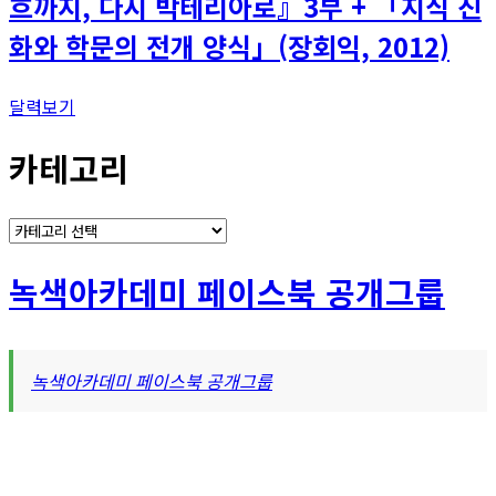
흐까지, 다시 박테리아로』3부 + 「지식 진
화와 학문의 전개 양식」(장회익, 2012)
달력보기
카테고리
카
테
고
녹색아카데미 페이스북 공개그룹
리
녹색아카데미 페이스북 공개그룹