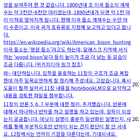
성을 보여주려 한 것 같습니다. 1800년대 초 미국 들소의 개체
수는 약 3천만~6천만 마리였는데, 1890년대가 되면 약 1천 마
리 이하로 떨어지게 됩니다. 현재 미국 들소 개체수는 수만 마
리 수준이고, 미국 국가 포유류로 지정해 보고하고 있다고 합니
다.
https://en.wikipedia.org/wiki/American_bison_hunting
미국 들소는 ‘평원 들소’라고도 하는데, 알래스크 지역에 서식
하는 ‘wood bison’보다 등의 높이가 조금 더 낮는 등 모습이
조금 다릅니다. (위키피디아 링크 참조)
와~ 대단하십니다. 밈학을 옹호하는 11장의 구조가 조금 복잡
한데 아주 일목요연하게 잘 정리해 주셨네요. 고맙습니다. 혹시
20
도움이 될까 싶어서 11장 내용을 NotebookLM으로 요약하고
내용을 검토한 파일을 첨부합니다.
11장의 반론 5, 6, 7 부분에 대한 정리, 추가했습니다. 반론에
대해서 하나하나 반박을 하고 설명을 하고 있는데, 설득이 되셨
는지 궁금합니다. 데닛의 설명이 충분히 일반화된 설명인지, 사
20
례를 통해 부분적으로만 반박이 되는 건지 판단이 잘 안 서네
요. 12장에서는 언어의 기원을 다룬다는데, 기대되네요.