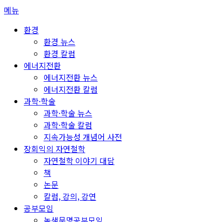
콘
메뉴
텐
환경
츠
환경 뉴스
로
환경 칼럼
바
에너지전환
로
에너지전환 뉴스
가
에너지전환 칼럼
기
과학·학술
과학·학술 뉴스
과학·학술 칼럼
지속가능성 개념어 사전
장회익의 자연철학
자연철학 이야기 대담
책
논문
칼럼, 강의, 강연
공부모임
녹색문명공부모임