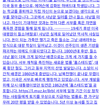
미국 동부 출신으로, 에머슨에 감화된 하버드대 학생입니다. 그
는 학교를 중퇴하고 직접 자신의 눈으로 보겠다는 생각으로 서
부를 찾아갑니다. 그곳에서 사냥꾼 밀러를 만나 들소 사냥을 떠
나고, 자신이 기대하던 것과는 전혀 다른 서부를 혹은 자연을
혹독한 경험을 통해 알게 됩니다. ----------- 19세기 후반 미국
대평원의 들소(버팔로) 사냥은 실제로 일어났던 역사적 사실입
니다. 돈이 되는 가죽만 챙기고 죽은 들소는 그냥 내버려두는
방식으로 대량 학살이 일어났고, 이것이 선주민의 생존 기반을
파괴하는 데에도 이용되었다고 합니다. 1800년대 후반, 들소
사냥 붐이 더욱 크게 일어난 배경으로는 크게 세 가지를 들 수
있습니다. 서부 개척을 촉진하는 새로운 법률 ‘홈스테드법’, 대
륙 횡단 철도, 그리고 동부 지역의 산업 발달입니다. 소설의 시
간적 배경은 1860년대 중반입니다. 남북전쟁이 끝나갈 무렵이
었고, 미국은 서부로 빠르게 팽창하고 있었습니다. 서부 개발을
위해 당시 대통령이었던 링컨은 1862년에 ‘홈스테드법’을 공
포합니다. https://l.muz.kr/8rbl 서부에 일정 기간 이상 정착
하는 사람들에게 토지를 무상으로 지급하는 법률로, 한 가구당
무려 20만 평을 받을 수 있었습니다. 5년 이상 농사를 짓고 집