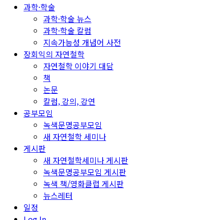
과학·학술
과학·학술 뉴스
과학·학술 칼럼
지속가능성 개념어 사전
장회익의 자연철학
자연철학 이야기 대담
책
논문
칼럼, 강의, 강연
공부모임
녹색문명공부모임
새 자연철학 세미나
게시판
새 자연철학세미나 게시판
녹색문명공부모임 게시판
녹색 책/영화클럽 게시판
뉴스레터
일정
Log In