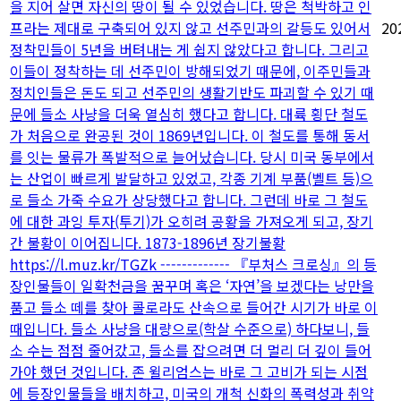
을 지어 살면 자신의 땅이 될 수 있었습니다. 땅은 척박하고 인
프라는 제대로 구축되어 있지 않고 선주민과의 갈등도 있어서
20
정착민들이 5년을 버텨내는 게 쉽지 않았다고 합니다. 그리고
이들이 정착하는 데 선주민이 방해되었기 때문에, 이주민들과
정치인들은 돈도 되고 선주민의 생활기반도 파괴할 수 있기 때
문에 들소 사냥을 더욱 열심히 했다고 합니다. 대륙 횡단 철도
가 처음으로 완공된 것이 1869년입니다. 이 철도를 통해 동서
를 잇는 물류가 폭발적으로 늘어났습니다. 당시 미국 동부에서
는 산업이 빠르게 발달하고 있었고, 각종 기계 부품(벨트 등)으
로 들소 가죽 수요가 상당했다고 합니다. 그런데 바로 그 철도
에 대한 과잉 투자(투기)가 오히려 공황을 가져오게 되고, 장기
간 불황이 이어집니다. 1873-1896년 장기불황
https://l.muz.kr/TGZk ------------- 『부처스 크로싱』의 등
장인물들이 일확천금을 꿈꾸며 혹은 ‘자연’을 보겠다는 낭만을
품고 들소 떼를 찾아 콜로라도 산속으로 들어간 시기가 바로 이
때입니다. 들소 사냥을 대량으로(학살 수준으로) 하다보니, 들
소 수는 점점 줄어갔고, 들소를 잡으려면 더 멀리 더 깊이 들어
가야 했던 것입니다. 존 윌리엄스는 바로 그 고비가 되는 시점
에 등장인물들을 배치하고, 미국의 개척 신화의 폭력성과 취약