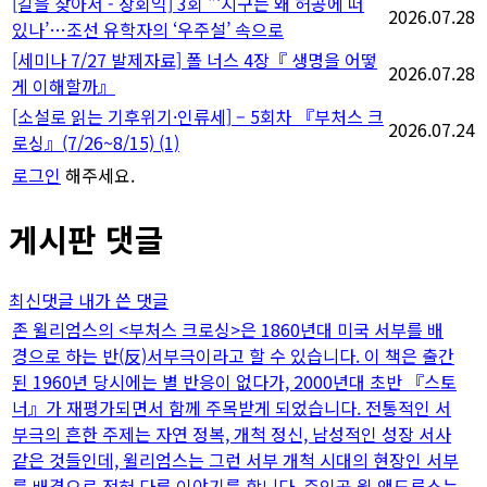
[길을 찾아서 - 장회익] 3회 "‘지구는 왜 허공에 떠
2026.07.28
있나’…조선 유학자의 ‘우주설’ 속으로
[세미나 7/27 발제자료] 폴 너스 4장『 생명을 어떻
2026.07.28
게 이해할까』
[소설로 읽는 기후위기·인류세] – 5회차 『부처스 크
2026.07.24
로싱』(7/26~8/15)
(1)
로그인
해주세요.
게시판 댓글
최신댓글
내가 쓴 댓글
존 윌리엄스의 <부처스 크로싱>은 1860년대 미국 서부를 배
경으로 하는 반(反)서부극이라고 할 수 있습니다. 이 책은 출간
된 1960년 당시에는 별 반응이 없다가, 2000년대 초반 『스토
너』가 재평가되면서 함께 주목받게 되었습니다. 전통적인 서
부극의 흔한 주제는 자연 정복, 개척 정신, 남성적인 성장 서사
같은 것들인데, 윌리엄스는 그런 서부 개척 시대의 현장인 서부
를 배경으로 전혀 다른 이야기를 합니다. 주인공 윌 앤드루스는