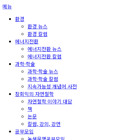
콘
메뉴
텐
환경
츠
환경 뉴스
로
환경 칼럼
바
에너지전환
로
에너지전환 뉴스
가
에너지전환 칼럼
기
과학·학술
과학·학술 뉴스
과학·학술 칼럼
지속가능성 개념어 사전
장회익의 자연철학
자연철학 이야기 대담
책
논문
칼럼, 강의, 강연
공부모임
녹색문명공부모임