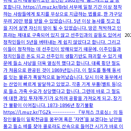
포합니다. https://l.muz.kr/8rbl 서부에 일정 기간 이상 정착
하는 사람들에게 토지를 무상으로 지급하는 법률로, 한 가구당
무려 20만 평을 받을 수 있었습니다. 5년 이상 농사를 짓고 집
을 지어 살면 자신의 땅이 될 수 있었습니다. 땅은 척박하고 인
프라는 제대로 구축되어 있지 않고 선주민과의 갈등도 있어서
20
정착민들이 5년을 버텨내는 게 쉽지 않았다고 합니다. 그리고
이들이 정착하는 데 선주민이 방해되었기 때문에, 이주민들과
정치인들은 돈도 되고 선주민의 생활기반도 파괴할 수 있기 때
문에 들소 사냥을 더욱 열심히 했다고 합니다. 대륙 횡단 철도
가 처음으로 완공된 것이 1869년입니다. 이 철도를 통해 동서
를 잇는 물류가 폭발적으로 늘어났습니다. 당시 미국 동부에서
는 산업이 빠르게 발달하고 있었고, 각종 기계 부품(벨트 등)으
로 들소 가죽 수요가 상당했다고 합니다. 그런데 바로 그 철도
에 대한 과잉 투자(투기)가 오히려 공황을 가져오게 되고, 장기
간 불황이 이어집니다. 1873-1896년 장기불황
https://l.muz.kr/TGZk ------------- 『부처스 크로싱』의 등
장인물들이 일확천금을 꿈꾸며 혹은 ‘자연’을 보겠다는 낭만을
품고 들소 떼를 찾아 콜로라도 산속으로 들어간 시기가 바로 이