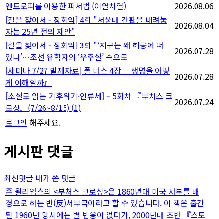
엔트로피를 이용한 피서법 (이열치열)
2026.08.06
[길을 찾아서 - 장회익] 4회 "서울대 간판을 내려놓
2026.08.04
자는 25년 전의 제안"
[길을 찾아서 - 장회익] 3회 "‘지구는 왜 허공에 떠
2026.07.28
있나’…조선 유학자의 ‘우주설’ 속으로
[세미나 7/27 발제자료] 폴 너스 4장『 생명을 어떻
2026.07.28
게 이해할까』
[소설로 읽는 기후위기·인류세] – 5회차 『부처스 크
2026.07.24
로싱』(7/26~8/15)
(1)
로그인
해주세요.
게시판 댓글
최신댓글
내가 쓴 댓글
존 윌리엄스의 <부처스 크로싱>은 1860년대 미국 서부를 배
경으로 하는 반(反)서부극이라고 할 수 있습니다. 이 책은 출간
된 1960년 당시에는 별 반응이 없다가, 2000년대 초반 『스토