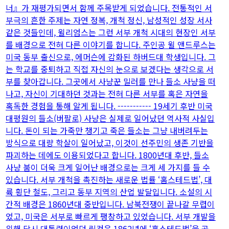
너』가 재평가되면서 함께 주목받게 되었습니다. 전통적인 서
부극의 흔한 주제는 자연 정복, 개척 정신, 남성적인 성장 서사
같은 것들인데, 윌리엄스는 그런 서부 개척 시대의 현장인 서부
를 배경으로 전혀 다른 이야기를 합니다. 주인공 윌 앤드루스는
미국 동부 출신으로, 에머슨에 감화된 하버드대 학생입니다. 그
는 학교를 중퇴하고 직접 자신의 눈으로 보겠다는 생각으로 서
부를 찾아갑니다. 그곳에서 사냥꾼 밀러를 만나 들소 사냥을 떠
나고, 자신이 기대하던 것과는 전혀 다른 서부를 혹은 자연을
혹독한 경험을 통해 알게 됩니다. ----------- 19세기 후반 미국
대평원의 들소(버팔로) 사냥은 실제로 일어났던 역사적 사실입
니다. 돈이 되는 가죽만 챙기고 죽은 들소는 그냥 내버려두는
방식으로 대량 학살이 일어났고, 이것이 선주민의 생존 기반을
파괴하는 데에도 이용되었다고 합니다. 1800년대 후반, 들소
사냥 붐이 더욱 크게 일어난 배경으로는 크게 세 가지를 들 수
있습니다. 서부 개척을 촉진하는 새로운 법률 ‘홈스테드법’, 대
륙 횡단 철도, 그리고 동부 지역의 산업 발달입니다. 소설의 시
간적 배경은 1860년대 중반입니다. 남북전쟁이 끝나갈 무렵이
었고, 미국은 서부로 빠르게 팽창하고 있었습니다. 서부 개발을
위해 당시 대통령이었던 링컨은 1862년에 ‘홈스테드법’을 공