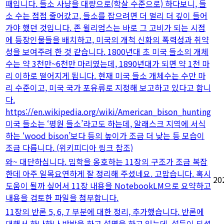
때입니다. 들소 사냥을 대량으로(학살 수준으로) 하다보니, 들
소 수는 점점 줄어갔고, 들소를 잡으려면 더 멀리 더 깊이 들어
가야 했던 것입니다. 존 윌리엄스는 바로 그 고비가 되는 시점
에 등장인물들을 배치하고, 미국의 개척 신화의 폭력성과 취약
성을 보여주려 한 것 같습니다. 1800년대 초 미국 들소의 개체
수는 약 3천만~6천만 마리였는데, 1890년대가 되면 약 1천 마
리 이하로 떨어지게 됩니다. 현재 미국 들소 개체수는 수만 마
리 수준이고, 미국 국가 포유류로 지정해 보고하고 있다고 합니
다.
https://en.wikipedia.org/wiki/American_bison_hunting
미국 들소는 ‘평원 들소’라고도 하는데, 알래스크 지역에 서식
하는 ‘wood bison’보다 등의 높이가 조금 더 낮는 등 모습이
조금 다릅니다. (위키피디아 링크 참조)
와~ 대단하십니다. 밈학을 옹호하는 11장의 구조가 조금 복잡
한데 아주 일목요연하게 잘 정리해 주셨네요. 고맙습니다. 혹시
20
도움이 될까 싶어서 11장 내용을 NotebookLM으로 요약하고
내용을 검토한 파일을 첨부합니다.
11장의 반론 5, 6, 7 부분에 대한 정리, 추가했습니다. 반론에
대해서 하나하나 반박을 하고 설명을 하고 있는데, 설득이 되셨