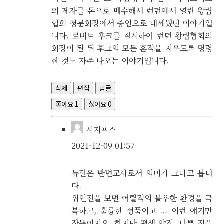
의 제자를 돈으로 매수해서 런던에서 열린 왕립
협회 청문회장에서 증인으로 내세웠던 이야기입
니다. 로버트 후크를 질시하여 런던 왕립협회의
회장이 된 뒤 후크의 모든 흔적을 지우도록 명령
한 것도 자주 나오는 이야기입니다.
삭제
편집
답글
좋아요
1
싫어요
0
시지프스
2021-12-09 01:57
뉴턴은 반면교사로서 의미가 크다고 봅니
다.
위인전을 보면 어릴적의 불우한 환경을 극
복하고, 훌륭한 성품이고 ... 이런 얘기만
잔뜩이지요. 하지만 평생 약점, 나쁜 점을