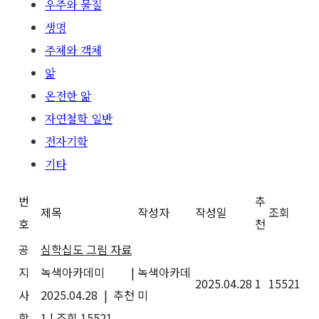
우주와 물질
생명
주체와 객체
앎
온전한 앎
자연철학 일반
전자기학
기타
번
추
제목
작성자
작성일
조회
호
천
공
심학십도 그림 자료
지
녹색아카데미
|
녹색아카데
2025.04.28
1
15521
사
2025.04.28
|
추천
미
항
1
|
조회 15521