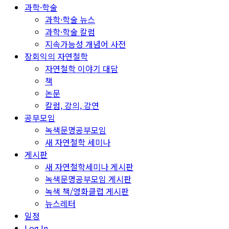
과학·학술
과학·학술 뉴스
과학·학술 칼럼
지속가능성 개념어 사전
장회익의 자연철학
자연철학 이야기 대담
책
논문
칼럼, 강의, 강연
공부모임
녹색문명공부모임
새 자연철학 세미나
게시판
새 자연철학세미나 게시판
녹색문명공부모임 게시판
녹색 책/영화클럽 게시판
뉴스레터
일정
Log In