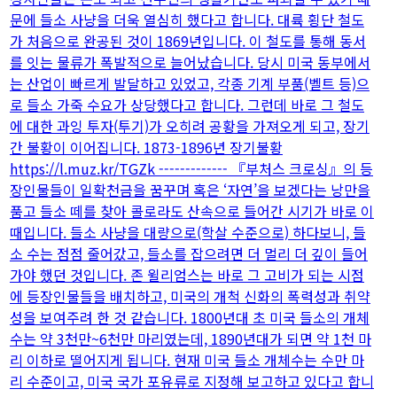
문에 들소 사냥을 더욱 열심히 했다고 합니다. 대륙 횡단 철도
가 처음으로 완공된 것이 1869년입니다. 이 철도를 통해 동서
를 잇는 물류가 폭발적으로 늘어났습니다. 당시 미국 동부에서
는 산업이 빠르게 발달하고 있었고, 각종 기계 부품(벨트 등)으
로 들소 가죽 수요가 상당했다고 합니다. 그런데 바로 그 철도
에 대한 과잉 투자(투기)가 오히려 공황을 가져오게 되고, 장기
간 불황이 이어집니다. 1873-1896년 장기불황
https://l.muz.kr/TGZk ------------- 『부처스 크로싱』의 등
장인물들이 일확천금을 꿈꾸며 혹은 ‘자연’을 보겠다는 낭만을
품고 들소 떼를 찾아 콜로라도 산속으로 들어간 시기가 바로 이
때입니다. 들소 사냥을 대량으로(학살 수준으로) 하다보니, 들
소 수는 점점 줄어갔고, 들소를 잡으려면 더 멀리 더 깊이 들어
가야 했던 것입니다. 존 윌리엄스는 바로 그 고비가 되는 시점
에 등장인물들을 배치하고, 미국의 개척 신화의 폭력성과 취약
성을 보여주려 한 것 같습니다. 1800년대 초 미국 들소의 개체
수는 약 3천만~6천만 마리였는데, 1890년대가 되면 약 1천 마
리 이하로 떨어지게 됩니다. 현재 미국 들소 개체수는 수만 마
리 수준이고, 미국 국가 포유류로 지정해 보고하고 있다고 합니