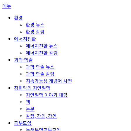
콘
메뉴
텐
환경
츠
환경 뉴스
로
환경 칼럼
바
에너지전환
로
에너지전환 뉴스
가
에너지전환 칼럼
기
과학·학술
과학·학술 뉴스
과학·학술 칼럼
지속가능성 개념어 사전
장회익의 자연철학
자연철학 이야기 대담
책
논문
칼럼, 강의, 강연
공부모임
녹색문명공부모임