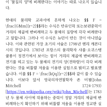
이 '물질의 양'에 비례한다는 이야기는 따로 나오지 않습니
다.
현대의 물리학 교과서에 흔하게 나오는 $$ F =
\frac{GMm}{r^2}$$라는 수식은 만유인력 또는보편중력이
거리의 제곱에 반비례하고 두 물체의 질량에 각각 비례한다
고 말합니다. 그러나 이 수식은 뉴턴이 만든 것이 아니었습
니다. 이와 관련된 가장 초기의 서술은 1798년 헨리 캐븐디
시의 것입니다. 1785년 프랑스의 물리학자 샤를-오귀스탱
쿨롱이 정전기에서 보이는 힘이 거리의 제곱에 반비례하고
전기를 띠고 있는 두 물체의 전기의 양(전하량)이 각각 비례
한다는 것을 비틀림 저울을 이용한 실험으로 밝히고 발표했
습니다. 이를 $$ F = \frac{kQq}{r^2}$$와 같이 쓸 수 있습
니다. 이보다 앞서 영국의자연철학자 존 미첼(John
Mitchell 1724-1793)
[
https://en.wikipedia.org/wiki/John_Michell
]는 1783
년 두 물체 사이에 작용하는 중력이 정말 거리의 제곱에 반
비례하는지 확인하기 위해 비틀림 저울을 이용한 정교한 실