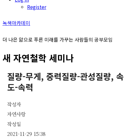
Register
녹색아카데미
더 나은 앎으로 푸른 미래를 가꾸는 사람들의 공부모임
새 자연철학 세미나
질량-무게, 중력질량-관성질량, 속
도-속력
작성자
자연사랑
작성일
2021-11-29 15:38