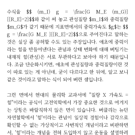
수식을 $$ (m_I) g = \frac{G M_E (m_G)}
{{R_E}^2}$$와 같이 써 놓고 관성질량 $m_I$와 중력질량
$m_G$가 같기 때문에 지표면에서의 중력가속도 $g$는 $$
g = \frac{G M_E }{{R_E}^2}$$으로 주어진다고 말하는
것은 실상 좀 공허할 수도 있는 주장입니다. 애초에 중력이
라는 힘을 만들어낸다는 관념과 상태 변화에 대해 버팅기는
내재적 힘(관성)은 서로 무관하다고 보아야 하기 때문입니
다. 조금 단순화시키면, 애초에 관성질량과 중력질량이란 것
이 따로 있는 게 아닌데, 굳이 다르다고 한 뒤에, 알고 보니
같은 것이라고 말하는 식이 되어 버린 셈입니다.
그런 면에서 현대의 물리학 교과서에 "질량 X 가속도 =
힘"이라는 공식이 고전역학에서 가장 중요한 것으로 여겨지
는 상황은 바람직하지 않은 면이 있습니다. 버클리는 뉴턴
자연철학에서 '힘'이라는 관념이 일상적 경험이나 감각으로
확인할 수 없는 가상적이고 사변적인 개념이라고 비판하면
서, '힘'이라는 개념을 전혀 도입하지 않고 운동을 설명하려