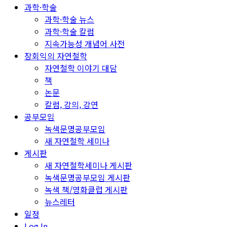
과학·학술
과학·학술 뉴스
과학·학술 칼럼
지속가능성 개념어 사전
장회익의 자연철학
자연철학 이야기 대담
책
논문
칼럼, 강의, 강연
공부모임
녹색문명공부모임
새 자연철학 세미나
게시판
새 자연철학세미나 게시판
녹색문명공부모임 게시판
녹색 책/영화클럽 게시판
뉴스레터
일정
Log In