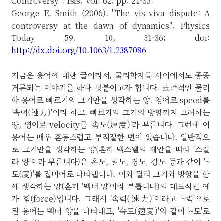
Controversy". Isis, Vol. 62, pp. 21-35.
George E. Smith (2006). "The vis viva dispute: A
controversy at the dawn of dynamics". Physics
Today 59, 10, 31-36; doi:
http://dx.doi.org/10.1063/1.2387086
지금은 용어에 대한 글이라서, 물리학자들 사이에서도 종종
거론되는 이야기를 하나 덧붙이고자 합니다. 표준적인 물리
학 용어로 빠르기의 크기만을 생각하는 양, 영어로 speed를
'속력(速力)'이라 하고, 빠르기의 크기와 방향까지 고려하는
양, 영어로 velocity를 '속도(速度)'라 부릅니다. 그런데 이
용어는 매우 혼동스럽고 부적절한 면이 있습니다. 일반적으
로 크기만을 생각하는 양(흔히 맥스웰의 제안을 따라 '스칼
라 양'이라 부릅니다)은 온도, 밀도, 경도, 강도 등과 같이 '~
도(度)'를 접미어로 나타냅니다. 이와 달리 크기와 방향을 함
께 생각하는 양(흔히 '벡터 양'이라 부릅니다)의 대표적인 예
가 힘(force)입니다. 그래서 '속력(速力)'이라고 '~력'으로
된 용어는 벡터 양을 나타내고, '속도(速度)'와 같이 '~도'로