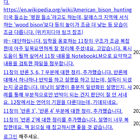
다.
https://en.wikipedia.org/wiki/American_bison_hunting
미국 들소는 ‘평원 들소’라고도 하는데, 알래스크 지역에 서식
하는 ‘wood bison’보다 등의 높이가 조금 더 낮는 등 모습이
조금 다릅니다. (위키피디아 링크 참조)
와~ 대단하십니다. 밈학을 옹호하는 11장의 구조가 조금 복잡
한데 아주 일목요연하게 잘 정리해 주셨네요. 고맙습니다. 혹시
20
도움이 될까 싶어서 11장 내용을 NotebookLM으로 요약하고
내용을 검토한 파일을 첨부합니다.
11장의 반론 5, 6, 7 부분에 대한 정리, 추가했습니다. 반론에
대해서 하나하나 반박을 하고 설명을 하고 있는데, 설득이 되셨
는지 궁금합니다. 데닛의 설명이 충분히 일반화된 설명인지, 사
20
례를 통해 부분적으로만 반박이 되는 건지 판단이 잘 안 서네
요. 12장에서는 언어의 기원을 다룬다는데, 기대되네요.
11장의 '반론 3', '반론 4' 부분에 대한 정리, 추가했습니다.
20
11장의 '반론 2'에 대한 정리를 추가했습니다. 설명이 너무 복
20
잡한데요. 책 읽으실 때 참고하시면 좋을 것 같습니다.
로그인
해주세요.