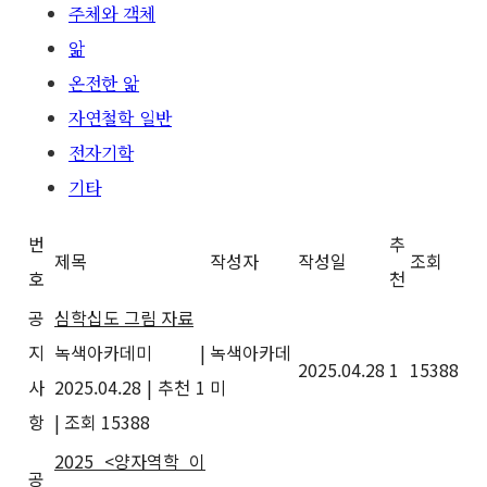
주체와 객체
앎
온전한 앎
자연철학 일반
전자기학
기타
번
추
제목
작성자
작성일
조회
호
천
공
심학십도 그림 자료
지
녹색아카데미
|
녹색아카데
2025.04.28
1
15388
사
2025.04.28
|
추천 1
미
항
|
조회 15388
2025 <양자역학 이
공