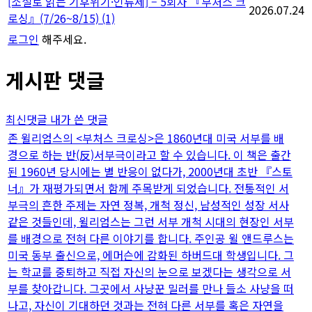
[소설로 읽는 기후위기·인류세] – 5회차 『부처스 크
2026.07.24
로싱』(7/26~8/15)
(1)
로그인
해주세요.
게시판 댓글
최신댓글
내가 쓴 댓글
존 윌리엄스의 <부처스 크로싱>은 1860년대 미국 서부를 배
경으로 하는 반(反)서부극이라고 할 수 있습니다. 이 책은 출간
된 1960년 당시에는 별 반응이 없다가, 2000년대 초반 『스토
너』가 재평가되면서 함께 주목받게 되었습니다. 전통적인 서
부극의 흔한 주제는 자연 정복, 개척 정신, 남성적인 성장 서사
같은 것들인데, 윌리엄스는 그런 서부 개척 시대의 현장인 서부
를 배경으로 전혀 다른 이야기를 합니다. 주인공 윌 앤드루스는
미국 동부 출신으로, 에머슨에 감화된 하버드대 학생입니다. 그
는 학교를 중퇴하고 직접 자신의 눈으로 보겠다는 생각으로 서
부를 찾아갑니다. 그곳에서 사냥꾼 밀러를 만나 들소 사냥을 떠
나고, 자신이 기대하던 것과는 전혀 다른 서부를 혹은 자연을