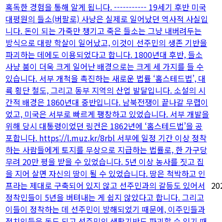
혹독한 경험을 통해 알게 됩니다. ----------- 19세기 후반 미국
대평원의 들소(버팔로) 사냥은 실제로 일어났던 역사적 사실입
니다. 돈이 되는 가죽만 챙기고 죽은 들소는 그냥 내버려두는
방식으로 대량 학살이 일어났고, 이것이 선주민의 생존 기반을
파괴하는 데에도 이용되었다고 합니다. 1800년대 후반, 들소
사냥 붐이 더욱 크게 일어난 배경으로는 크게 세 가지를 들 수
있습니다. 서부 개척을 촉진하는 새로운 법률 ‘홈스테드법’, 대
륙 횡단 철도, 그리고 동부 지역의 산업 발달입니다. 소설의 시
간적 배경은 1860년대 중반입니다. 남북전쟁이 끝나갈 무렵이
었고, 미국은 서부로 빠르게 팽창하고 있었습니다. 서부 개발을
위해 당시 대통령이었던 링컨은 1862년에 ‘홈스테드법’을 공
포합니다. https://l.muz.kr/8rbl 서부에 일정 기간 이상 정착
하는 사람들에게 토지를 무상으로 지급하는 법률로, 한 가구당
무려 20만 평을 받을 수 있었습니다. 5년 이상 농사를 짓고 집
을 지어 살면 자신의 땅이 될 수 있었습니다. 땅은 척박하고 인
프라는 제대로 구축되어 있지 않고 선주민과의 갈등도 있어서
20
정착민들이 5년을 버텨내는 게 쉽지 않았다고 합니다. 그리고
이들이 정착하는 데 선주민이 방해되었기 때문에, 이주민들과
정치인들은 돈도 되고 선주민의 생활기반도 파괴할 수 있기 때