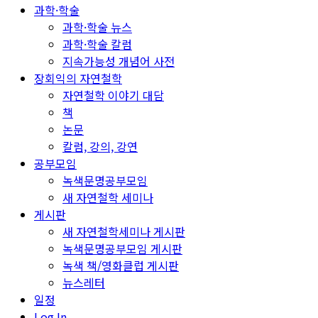
과학·학술
과학·학술 뉴스
과학·학술 칼럼
지속가능성 개념어 사전
장회익의 자연철학
자연철학 이야기 대담
책
논문
칼럼, 강의, 강연
공부모임
녹색문명공부모임
새 자연철학 세미나
게시판
새 자연철학세미나 게시판
녹색문명공부모임 게시판
녹색 책/영화클럽 게시판
뉴스레터
일정
Log In