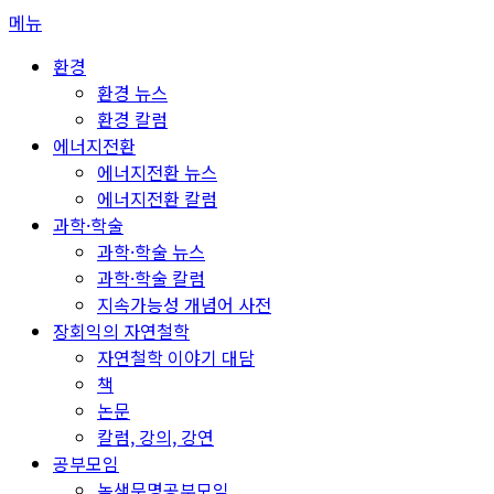
콘
메뉴
텐
환경
츠
환경 뉴스
로
환경 칼럼
바
에너지전환
로
에너지전환 뉴스
가
에너지전환 칼럼
기
과학·학술
과학·학술 뉴스
과학·학술 칼럼
지속가능성 개념어 사전
장회익의 자연철학
자연철학 이야기 대담
책
논문
칼럼, 강의, 강연
공부모임
녹색문명공부모임