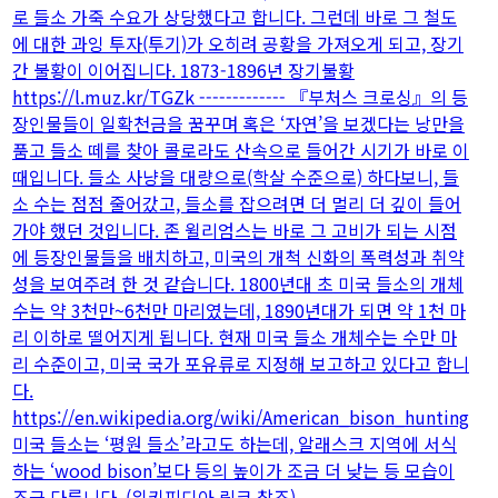
로 들소 가죽 수요가 상당했다고 합니다. 그런데 바로 그 철도
에 대한 과잉 투자(투기)가 오히려 공황을 가져오게 되고, 장기
간 불황이 이어집니다. 1873-1896년 장기불황
https://l.muz.kr/TGZk ------------- 『부처스 크로싱』의 등
장인물들이 일확천금을 꿈꾸며 혹은 ‘자연’을 보겠다는 낭만을
품고 들소 떼를 찾아 콜로라도 산속으로 들어간 시기가 바로 이
때입니다. 들소 사냥을 대량으로(학살 수준으로) 하다보니, 들
소 수는 점점 줄어갔고, 들소를 잡으려면 더 멀리 더 깊이 들어
가야 했던 것입니다. 존 윌리엄스는 바로 그 고비가 되는 시점
에 등장인물들을 배치하고, 미국의 개척 신화의 폭력성과 취약
성을 보여주려 한 것 같습니다. 1800년대 초 미국 들소의 개체
수는 약 3천만~6천만 마리였는데, 1890년대가 되면 약 1천 마
리 이하로 떨어지게 됩니다. 현재 미국 들소 개체수는 수만 마
리 수준이고, 미국 국가 포유류로 지정해 보고하고 있다고 합니
다.
https://en.wikipedia.org/wiki/American_bison_hunting
미국 들소는 ‘평원 들소’라고도 하는데, 알래스크 지역에 서식
하는 ‘wood bison’보다 등의 높이가 조금 더 낮는 등 모습이
조금 다릅니다. (위키피디아 링크 참조)