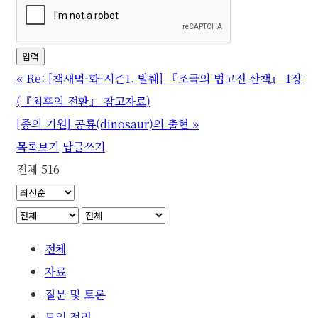
«
Re: [책새벽-화-시즌1. 발췌] 『조국의 법고전 산책』 1장
(『최후의 전환』 참고자료)
[종의 기원] 공룡(dinosaur)의 출현
»
목록보기
답글쓰기
전체 516
전체
자료
질문 및 토론
모임 정리