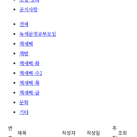
공지사항
전체
녹색문명공부모임
책새벽
책밤
책새벽-화
책새벽-수2
책새벽-목
책새벽-금
문학
기타
번
추
제목
작성자
작성일
조회