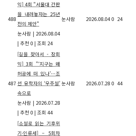
익] 4회 "서울대 간판
을 내려놓자는 25년
488
눈사람
2026.08.04
0
24
전의 제안"
눈사람
|
2026.08.04
|
추천 0
|
조회 24
[길을 찾아서 - 장회
익] 3회 "‘지구는 왜
허공에 떠 있나’…조
487
선 유학자의 ‘우주설’
눈사람
2026.07.28
0
44
속으로
눈사람
|
2026.07.28
|
추천 0
|
조회 44
[소설로 읽는 기후위
기·인류세] – 5회차