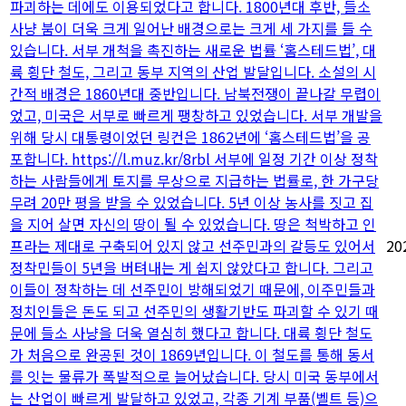
파괴하는 데에도 이용되었다고 합니다. 1800년대 후반, 들소
사냥 붐이 더욱 크게 일어난 배경으로는 크게 세 가지를 들 수
있습니다. 서부 개척을 촉진하는 새로운 법률 ‘홈스테드법’, 대
륙 횡단 철도, 그리고 동부 지역의 산업 발달입니다. 소설의 시
간적 배경은 1860년대 중반입니다. 남북전쟁이 끝나갈 무렵이
었고, 미국은 서부로 빠르게 팽창하고 있었습니다. 서부 개발을
위해 당시 대통령이었던 링컨은 1862년에 ‘홈스테드법’을 공
포합니다. https://l.muz.kr/8rbl 서부에 일정 기간 이상 정착
하는 사람들에게 토지를 무상으로 지급하는 법률로, 한 가구당
무려 20만 평을 받을 수 있었습니다. 5년 이상 농사를 짓고 집
을 지어 살면 자신의 땅이 될 수 있었습니다. 땅은 척박하고 인
프라는 제대로 구축되어 있지 않고 선주민과의 갈등도 있어서
20
정착민들이 5년을 버텨내는 게 쉽지 않았다고 합니다. 그리고
이들이 정착하는 데 선주민이 방해되었기 때문에, 이주민들과
정치인들은 돈도 되고 선주민의 생활기반도 파괴할 수 있기 때
문에 들소 사냥을 더욱 열심히 했다고 합니다. 대륙 횡단 철도
가 처음으로 완공된 것이 1869년입니다. 이 철도를 통해 동서
를 잇는 물류가 폭발적으로 늘어났습니다. 당시 미국 동부에서
는 산업이 빠르게 발달하고 있었고, 각종 기계 부품(벨트 등)으