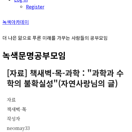
Register
녹색아카데미
더 나은 앎으로 푸른 미래를 가꾸는 사람들의 공부모임
녹색문명공부모임
[자료] 책새벽-목-과학 : "과학과 수
학의 불확실성"(자연사랑님의 글)
자료
책새벽-목
작성자
neomay33