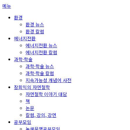
콘
메뉴
텐
환경
츠
환경 뉴스
로
환경 칼럼
바
에너지전환
로
에너지전환 뉴스
가
에너지전환 칼럼
기
과학·학술
과학·학술 뉴스
과학·학술 칼럼
지속가능성 개념어 사전
장회익의 자연철학
자연철학 이야기 대담
책
논문
칼럼, 강의, 강연
공부모임
녹색문명공부모임