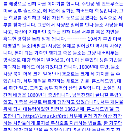
를 배경으로 전혀 다른 이야기를 합니다. 주인공 윌 앤드루스는
미국 동부 출신으로, 에머슨에 감화된 하버드대 학생입니다. 그
는 학교를 중퇴하고 직접 자신의 눈으로 보겠다는 생각으로 서
부를 찾아갑니다. 그곳에서 사냥꾼 밀러를 만나 들소 사냥을 떠
나고, 자신이 기대하던 것과는 전혀 다른 서부를 혹은 자연을
혹독한 경험을 통해 알게 됩니다. ----------- 19세기 후반 미국
대평원의 들소(버팔로) 사냥은 실제로 일어났던 역사적 사실입
니다. 돈이 되는 가죽만 챙기고 죽은 들소는 그냥 내버려두는
방식으로 대량 학살이 일어났고, 이것이 선주민의 생존 기반을
파괴하는 데에도 이용되었다고 합니다. 1800년대 후반, 들소
사냥 붐이 더욱 크게 일어난 배경으로는 크게 세 가지를 들 수
있습니다. 서부 개척을 촉진하는 새로운 법률 ‘홈스테드법’, 대
륙 횡단 철도, 그리고 동부 지역의 산업 발달입니다. 소설의 시
간적 배경은 1860년대 중반입니다. 남북전쟁이 끝나갈 무렵이
었고, 미국은 서부로 빠르게 팽창하고 있었습니다. 서부 개발을
위해 당시 대통령이었던 링컨은 1862년에 ‘홈스테드법’을 공
포합니다. https://l.muz.kr/8rbl 서부에 일정 기간 이상 정착
하는 사람들에게 토지를 무상으로 지급하는 법률로, 한 가구당
무려 20만 평을 받을 수 있었습니다. 5년 이상 농사를 짓고 집