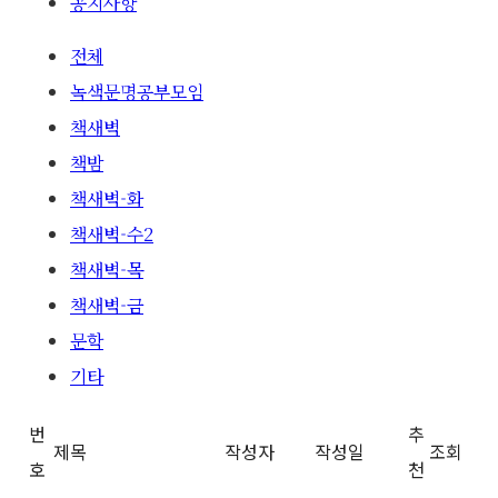
공지사항
전체
녹색문명공부모임
책새벽
책밤
책새벽-화
책새벽-수2
책새벽-목
책새벽-금
문학
기타
번
추
제목
작성자
작성일
조회
호
천