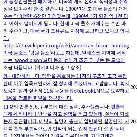
에 등장인물들을 배치하고, 미국의 개척 신화의 폭력성과 취약
성을 보여주려 한 것 같습니다. 1800년대 초 미국 들소의 개체
수는 약 3천만~6천만 마리였는데, 1890년대가 되면 약 1천 마
리 이하로 떨어지게 됩니다. 현재 미국 들소 개체수는 수만 마
리 수준이고, 미국 국가 포유류로 지정해 보고하고 있다고 합니
다.
https://en.wikipedia.org/wiki/American_bison_hunting
미국 들소는 ‘평원 들소’라고도 하는데, 알래스크 지역에 서식
하는 ‘wood bison’보다 등의 높이가 조금 더 낮는 등 모습이
조금 다릅니다. (위키피디아 링크 참조)
와~ 대단하십니다. 밈학을 옹호하는 11장의 구조가 조금 복잡
한데 아주 일목요연하게 잘 정리해 주셨네요. 고맙습니다. 혹시
20
도움이 될까 싶어서 11장 내용을 NotebookLM으로 요약하고
내용을 검토한 파일을 첨부합니다.
11장의 반론 5, 6, 7 부분에 대한 정리, 추가했습니다. 반론에
대해서 하나하나 반박을 하고 설명을 하고 있는데, 설득이 되셨
는지 궁금합니다. 데닛의 설명이 충분히 일반화된 설명인지, 사
20
례를 통해 부분적으로만 반박이 되는 건지 판단이 잘 안 서네
요. 12장에서는 언어의 기원을 다룬다는데, 기대되네요.