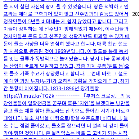
을 지어 살면 자신의 땅이 될 수 있었습니다. 땅은 척박하고 인
프라는 제대로 구축되어 있지 않고 선주민과의 갈등도 있어서
20
정착민들이 5년을 버텨내는 게 쉽지 않았다고 합니다. 그리고
이들이 정착하는 데 선주민이 방해되었기 때문에, 이주민들과
정치인들은 돈도 되고 선주민의 생활기반도 파괴할 수 있기 때
문에 들소 사냥을 더욱 열심히 했다고 합니다. 대륙 횡단 철도
가 처음으로 완공된 것이 1869년입니다. 이 철도를 통해 동서
를 잇는 물류가 폭발적으로 늘어났습니다. 당시 미국 동부에서
는 산업이 빠르게 발달하고 있었고, 각종 기계 부품(벨트 등)으
로 들소 가죽 수요가 상당했다고 합니다. 그런데 바로 그 철도
에 대한 과잉 투자(투기)가 오히려 공황을 가져오게 되고, 장기
간 불황이 이어집니다. 1873-1896년 장기불황
https://l.muz.kr/TGZk ------------- 『부처스 크로싱』의 등
장인물들이 일확천금을 꿈꾸며 혹은 ‘자연’을 보겠다는 낭만을
품고 들소 떼를 찾아 콜로라도 산속으로 들어간 시기가 바로 이
때입니다. 들소 사냥을 대량으로(학살 수준으로) 하다보니, 들
소 수는 점점 줄어갔고, 들소를 잡으려면 더 멀리 더 깊이 들어
가야 했던 것입니다. 존 윌리엄스는 바로 그 고비가 되는 시점