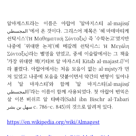
알마게스트라는 이름은 아랍어
'알마지스티 al-majisṭī
المجسطي
'에서 온 것이다.
그리스어 제목은 ‘헤 마테마티케
쉰탁시스‘(Ἡ Μαθηματικὴ Σύνταξις) 즉 ’수학논고‘였지만
나중에 ’위대한 논저‘(헤 메갈레 쉰탁시스; Ἡ Μεγάλη
Σύνταξις)라는 별명을 얻었고,
중세 이슬람에서는 그 책을
'가장 위대한 책(키타브 알 마자스티 Kitāb al-majast.ī)'이
라 불렀다.
아랍어에서는 처음 모음이 없는
al-mjsty가 먼
저 있었고 나중에 모음을 덧붙이면서 약간의 변형이 일어나
서 '알 마자스티'와 함께
'알 마지스티(al-majisṭī
المجسطي)'라는 이름이 함께 사용되었다.
첫 아랍어 번역은
살 이븐 비쉬르 알 타바리(Sahl ibn Bischr al-Tabari
سهل بن بشر c. 786–c. 845)의 것으로 알려져 있다.
https://en.wikipedia.org/wiki/Almagest