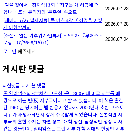
[길을 찾아서 - 장회익] 3회 "‘지구는 왜 허공에 떠
2026.07.28
있나’…조선 유학자의 ‘우주설’ 속으로
[세미나 7/27 발제자료] 폴 너스 4장『 생명을 어떻
2026.07.28
게 이해할까』
[소설로 읽는 기후위기·인류세] – 5회차 『부처스 크
2026.07.24
로싱』(7/26~8/15)
(1)
로그인
해주세요.
게시판 댓글
최신댓글
내가 쓴 댓글
존 윌리엄스의 <부처스 크로싱>은 1860년대 미국 서부를 배
경으로 하는 반(反)서부극이라고 할 수 있습니다. 이 책은 출간
된 1960년 당시에는 별 반응이 없다가, 2000년대 초반 『스토
너』가 재평가되면서 함께 주목받게 되었습니다. 전통적인 서
부극의 흔한 주제는 자연 정복, 개척 정신, 남성적인 성장 서사
같은 것들인데, 윌리엄스는 그런 서부 개척 시대의 현장인 서부