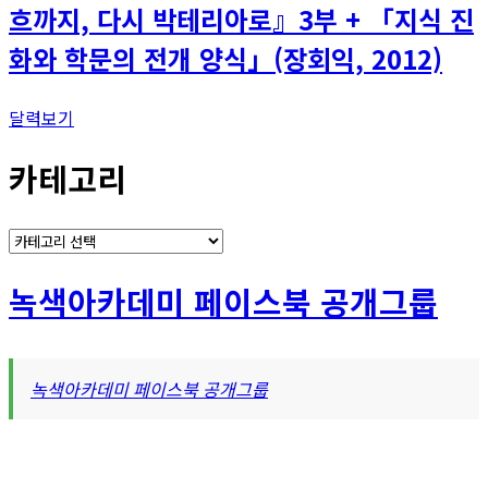
흐까지, 다시 박테리아로』3부 + 「지식 진
화와 학문의 전개 양식」(장회익, 2012)
달력보기
카테고리
카
테
고
녹색아카데미 페이스북 공개그룹
리
녹색아카데미 페이스북 공개그룹