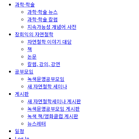
과학·학술
과학·학술 뉴스
과학·학술 칼럼
지속가능성 개념어 사전
장회익의 자연철학
자연철학 이야기 대담
책
논문
칼럼, 강의, 강연
공부모임
녹색문명공부모임
새 자연철학 세미나
게시판
새 자연철학세미나 게시판
녹색문명공부모임 게시판
녹색 책/영화클럽 게시판
뉴스레터
일정
Log In