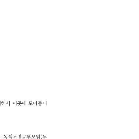
정리해서 이곳에 모아둡니
는 녹색문명공부모임(두