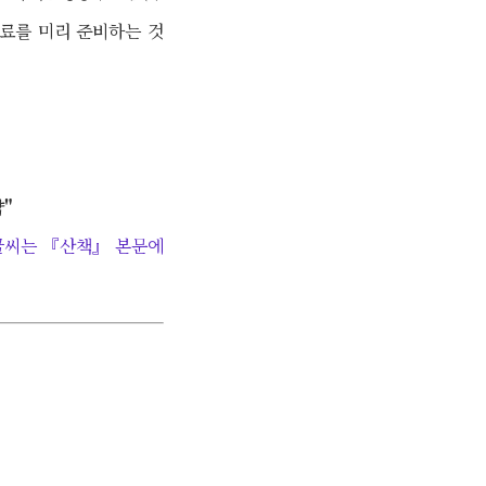
료를 미리 준비하는 것
약"
색 글씨는 『산책』 본문에