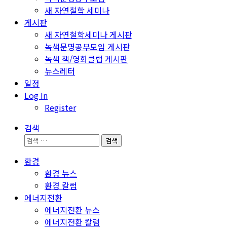
새 자연철학 세미나
게시판
새 자연철학세미나 게시판
녹색문명공부모임 게시판
녹색 책/영화클럽 게시판
뉴스레터
일정
Log In
Register
검색
검
색:
환경
환경 뉴스
환경 칼럼
에너지전환
에너지전환 뉴스
에너지전환 칼럼