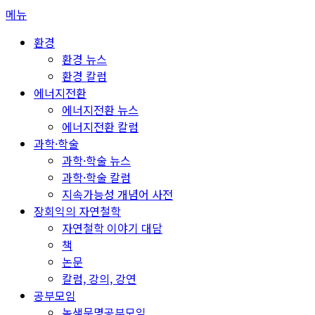
콘
메뉴
텐
환경
츠
환경 뉴스
로
환경 칼럼
바
에너지전환
로
에너지전환 뉴스
가
에너지전환 칼럼
기
과학·학술
과학·학술 뉴스
과학·학술 칼럼
지속가능성 개념어 사전
장회익의 자연철학
자연철학 이야기 대담
책
논문
칼럼, 강의, 강연
공부모임
녹색문명공부모임