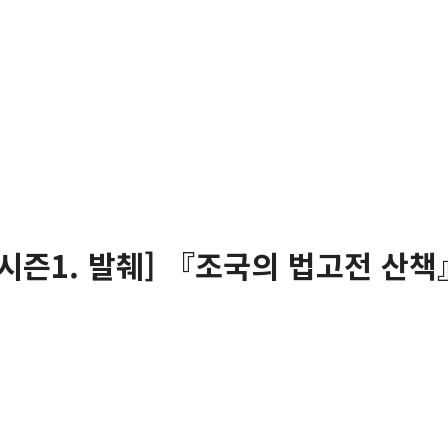
-시즌1. 발췌] 『조국의 법고전 산책