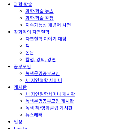
과학·학술
과학·학술 뉴스
과학·학술 칼럼
지속가능성 개념어 사전
장회익의 자연철학
자연철학 이야기 대담
책
논문
칼럼, 강의, 강연
공부모임
녹색문명공부모임
새 자연철학 세미나
게시판
새 자연철학세미나 게시판
녹색문명공부모임 게시판
녹색 책/영화클럽 게시판
뉴스레터
일정
Log In