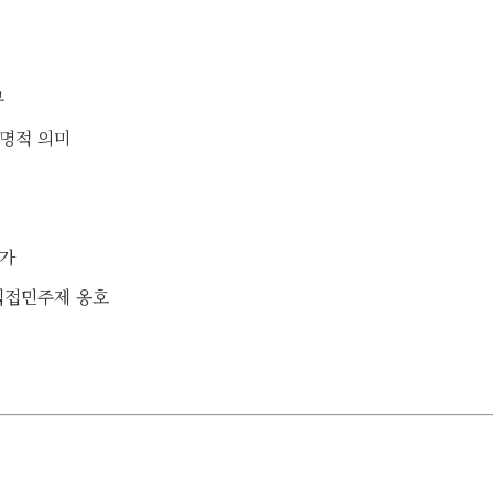
무
명적 의미
인가
직접민주제 옹호